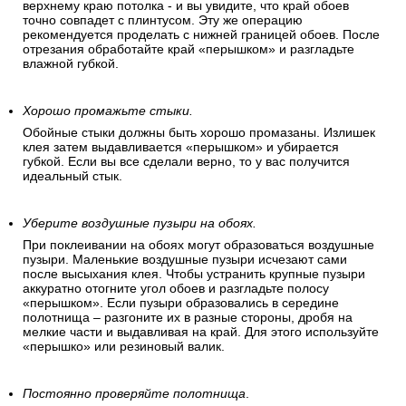
верхнему краю потолка - и вы увидите, что край обоев
точно совпадет с плинтусом. Эту же операцию
рекомендуется проделать с нижней границей обоев. После
отрезания обработайте край «перышком» и разгладьте
влажной губкой.
Хорошо промажьте стыки.
Обойные стыки должны быть хорошо промазаны. Излишек
клея затем выдавливается «перышком» и убирается
губкой. Если вы все сделали верно, то у вас получится
идеальный стык.
Уберите воздушные пузыри на обоях.
При поклеивании на обоях могут образоваться воздушные
пузыри. Маленькие воздушные пузыри исчезают сами
после высыхания клея. Чтобы устранить крупные пузыри
аккуратно отогните угол обоев и разгладьте полосу
«перышком». Если пузыри образовались в середине
полотнища – разгоните их в разные стороны, дробя на
мелкие части и выдавливая на край. Для этого используйте
«перышко» или резиновый валик.
Постоянно проверяйте полотнища
.