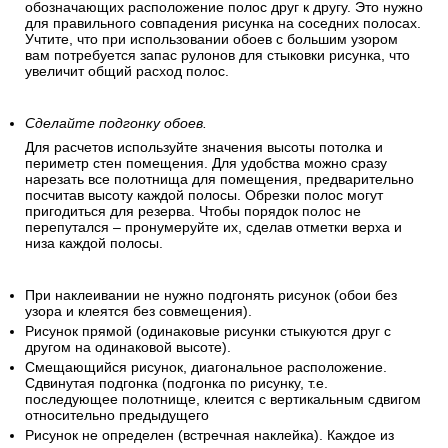
обозначающих расположение полос друг к другу. Это нужно
для правильного совпадения рисунка на соседних полосах.
Учтите, что при использовании обоев с большим узором
вам потребуется запас рулонов для стыковки рисунка, что
увеличит общий расход полос.
Сделайте подгонку обоев.
Для расчетов используйте значения высоты потолка и
периметр стен помещения. Для удобства можно сразу
нарезать все полотнища для помещения, предварительно
посчитав высоту каждой полосы. Обрезки полос могут
пригодиться для резерва. Чтобы порядок полос не
перепутался – пронумеруйте их, сделав отметки верха и
низа каждой полосы.
При наклеивании не нужно подгонять рисунок (обои без
узора и клеятся без совмещения).
Рисунок прямой (одинаковые рисунки стыкуются друг с
другом на одинаковой высоте).
Смещающийся рисунок, диагональное расположение.
Сдвинутая подгонка (подгонка по рисунку, т.е.
последующее полотнище, клеится с вертикальным сдвигом
относительно предыдущего
Рисунок не определен (встречная наклейка). Каждое из