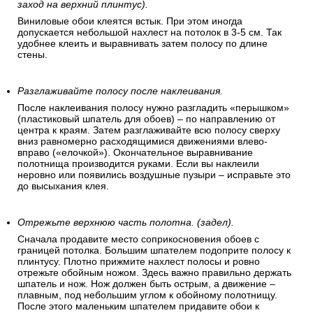
заход на верхний плинтус).
Виниловые обои клеятся встык. При этом иногда
допускается небольшой нахлест на потолок в 3-5 см. Так
удобнее клеить и выравнивать затем полосу по длине
стены.
Разглаживайте полосу после наклеивания.
После наклеивания полосу нужно разгладить «перышком»
(пластиковый шпатель для обоев) – по направлению от
центра к краям. Затем разглаживайте всю полосу сверху
вниз равномерно расходящимися движениями влево-
вправо («елочкой»). Окончательное выравнивание
полотнища производится руками. Если вы наклеили
неровно или появились воздушные пузыри – исправьте это
до высыхания клея.
Отрежьте верхнюю часть полотна. (задел).
Сначала продавите место соприкосновения обоев с
границей потолка. Большим шпателем подоприте полосу к
плинтусу. Плотно прижмите нахлест полосы и ровно
отрежьте обойным ножом. Здесь важно правильно держать
шпатель и нож. Нож должен быть острым, а движение –
плавным, под небольшим углом к обойному полотнищу.
После этого маленьким шпателем придавите обои к