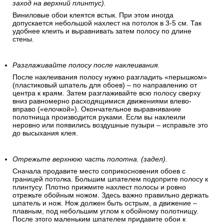
заход на верхний плинтус).
Виниловые обои клеятся встык. При этом иногда
допускается небольшой нахлест на потолок в 3-5 см. Так
удобнее клеить и выравнивать затем полосу по длине
стены.
Разглаживайте полосу после наклеивания.
После наклеивания полосу нужно разгладить «перышком»
(пластиковый шпатель для обоев) – по направлению от
центра к краям. Затем разглаживайте всю полосу сверху
вниз равномерно расходящимися движениями влево-
вправо («елочкой»). Окончательное выравнивание
полотнища производится руками. Если вы наклеили
неровно или появились воздушные пузыри – исправьте это
до высыхания клея.
Отрежьте верхнюю часть полотна. (задел).
Сначала продавите место соприкосновения обоев с
границей потолка. Большим шпателем подоприте полосу к
плинтусу. Плотно прижмите нахлест полосы и ровно
отрежьте обойным ножом. Здесь важно правильно держать
шпатель и нож. Нож должен быть острым, а движение –
плавным, под небольшим углом к обойному полотнищу.
После этого маленьким шпателем придавите обои к