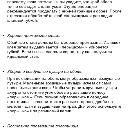
верхнему краю потолка - и вы увидите, что край обоев
точно совпадет с плинтусом. Эту же операцию
рекомендуется проделать с нижней границей обоев. После
отрезания обработайте край «перышком» и разгладьте
влажной губкой.
Хорошо промажьте стыки.
Обойные стыки должны быть хорошо промазаны. Излишек
клея затем выдавливается «перышком» и убирается
губкой. Если вы все сделали верно, то у вас получится
идеальный стык.
Уберите воздушные пузыри на обоях.
При поклеивании на обоях могут образоваться воздушные
пузыри. Маленькие воздушные пузыри исчезают сами
после высыхания клея. Чтобы устранить крупные пузыри
аккуратно отогните угол обоев и разгладьте полосу
«перышком». Если пузыри образовались в середине
полотнища – разгоните их в разные стороны, дробя на
мелкие части и выдавливая на край. Для этого используйте
«перышко» или резиновый валик.
Постоянно проверяйте полотнища
.