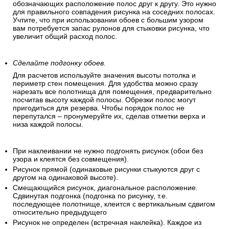
обозначающих расположение полос друг к другу. Это нужно
для правильного совпадения рисунка на соседних полосах.
Учтите, что при использовании обоев с большим узором
вам потребуется запас рулонов для стыковки рисунка, что
увеличит общий расход полос.
Сделайте подгонку обоев.
Для расчетов используйте значения высоты потолка и
периметр стен помещения. Для удобства можно сразу
нарезать все полотнища для помещения, предварительно
посчитав высоту каждой полосы. Обрезки полос могут
пригодиться для резерва. Чтобы порядок полос не
перепутался – пронумеруйте их, сделав отметки верха и
низа каждой полосы.
При наклеивании не нужно подгонять рисунок (обои без
узора и клеятся без совмещения).
Рисунок прямой (одинаковые рисунки стыкуются друг с
другом на одинаковой высоте).
Смещающийся рисунок, диагональное расположение.
Сдвинутая подгонка (подгонка по рисунку, т.е.
последующее полотнище, клеится с вертикальным сдвигом
относительно предыдущего
Рисунок не определен (встречная наклейка). Каждое из