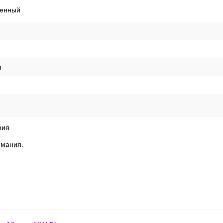
енный
я
й
рия
рмания.