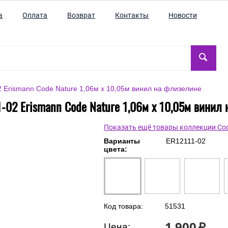
а
Оплата
Возврат
Контакты
Новости
 Erismann Code Nature 1,06м х 10,05м винил на флизелине
-02 Erismann Code Nature 1,06м х 10,05м винил
Показать ещё товары коллекции Cod
Варианты
ER12111-02
цвета:
Код товара:
51531
1 900
₽
Цена: