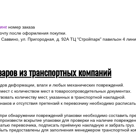
ине
номер заказа
почту после оформления покупки.
 Саввино, ул. Пригородная, д. 92А ТЦ "Стройпарк" павильон 4 лини
варов из транспортных компаний
ледов деформации, влаги и любых механических повреждений.
 мест с количеством мест в товаросопроводительных документах.
вовать количеству мест, указанных в транспортной накладной.
наков и отсутствия претензий к перевозчику необходимо расписатьс
 при обнаружении повреждений упаковки необходимо составить прет
е произвести вскрытие упаковки для проверки на наличие поврежде
чатью перевозчика, подписать приёмную накладную и забрать груз.
быть предоставлены для заполнения менеджером транспортной ко