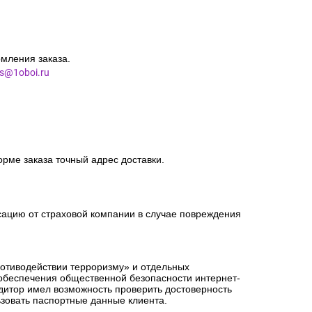
мления заказа.
es@1oboi.ru
орме заказа точный адрес доставки.
сацию от страховой компании в случае повреждения
ротиводействии терроризму» и отдельных
 обеспечения общественной безопасности интернет-
едитор имел возможность проверить достоверность
зовать паспортные данные клиента.