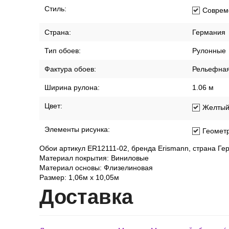
Стиль:
Соврем
Страна:
Германия
Тип обоев:
Рулонные
Фактура обоев:
Рельефна
Ширина рулона:
1.06 м
Цвет:
Желты
Элементы рисунка:
Геомет
Обои артикул ER12111-02, бренда Erismann, страна Ге
Материал покрытия: Виниловые
Материал основы: Флизелиновая
Размер: 1,06м х 10,05м
Дост
авка