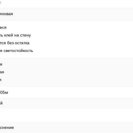
е
иновая
еся
ь клей на стену
ся без остатка
 светостойкость
ая
ая
я
,05м
й
иснение