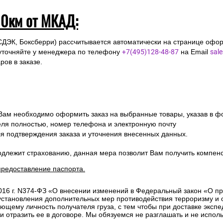
10км от МКАД:
СДЭК, Боксберри) рассчитывается автоматически на странице офор
уточняйте у менеджера по телефону
+7(495)128-48-87
на Email
sal
ов в заказе.
 Вам необходимо оформить заказ на выбранные товары, указав в ф
ля полностью, номер телефона и электронную почту
ля подтверждения заказа и уточнения внесенных данных.
одлежит страхованию, данная мера позволит Вам получить компен
предоставление паспорта.
2016 г. N374-ФЗ «О внесении изменений в Федеральный закон «О п
 установления дополнительных мер противодействия терроризму и
ющему личность получателя груза, с тем чтобы при доставке эксп
отразить ее в договоре. Мы обязуемся не разглашать и не исполь