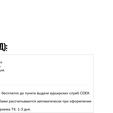
Д):
но
.
ня.
 бесплатно до пункта выдачи курьерских служб CDEK
жбами рассчитываются автоматически при оформлении
риема ТК: 1-3 дня.