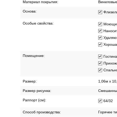
Материал покрытия:
Виниловы
Основа:
Флизел
Особые свойства:
Моющи
Наносит
Удаляют
Хорошая
Помещение:
Гостин
Прихож
Спальн
Размер:
1,06м х 10
Размер рисунка:
Смешанны
Раппорт (см):
64/32
Способ производства:
Горячее т