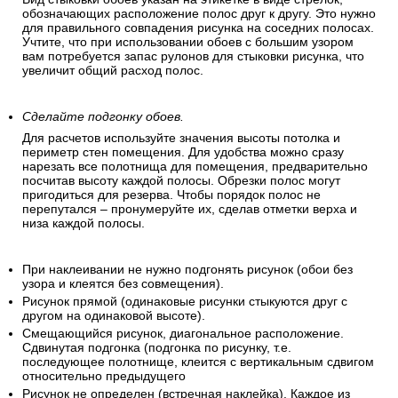
обозначающих расположение полос друг к другу. Это нужно
для правильного совпадения рисунка на соседних полосах.
Учтите, что при использовании обоев с большим узором
вам потребуется запас рулонов для стыковки рисунка, что
увеличит общий расход полос.
Сделайте подгонку обоев.
Для расчетов используйте значения высоты потолка и
периметр стен помещения. Для удобства можно сразу
нарезать все полотнища для помещения, предварительно
посчитав высоту каждой полосы. Обрезки полос могут
пригодиться для резерва. Чтобы порядок полос не
перепутался – пронумеруйте их, сделав отметки верха и
низа каждой полосы.
При наклеивании не нужно подгонять рисунок (обои без
узора и клеятся без совмещения).
Рисунок прямой (одинаковые рисунки стыкуются друг с
другом на одинаковой высоте).
Смещающийся рисунок, диагональное расположение.
Сдвинутая подгонка (подгонка по рисунку, т.е.
последующее полотнище, клеится с вертикальным сдвигом
относительно предыдущего
Рисунок не определен (встречная наклейка). Каждое из