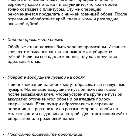
верхнему краю потолка - и вы увидите, что край обоев
точно совпадет с плинтусом. Эту же операцию
рекомендуется проделать с нижней границей обоев. После
отрезания обработайте край «перышком» и разгладьте
влажной губкой.
Хорошо промажьте стыки.
Обойные стыки должны быть хорошо промазаны. Излишек
клея затем выдавливается «перышком» и убирается
губкой. Если вы все сделали верно, то у вас получится
идеальный стык.
Уберите воздушные пузыри на обоях.
При поклеивании на обоях могут образоваться воздушные
пузыри. Маленькие воздушные пузыри исчезают сами
после высыхания клея. Чтобы устранить крупные пузыри
аккуратно отогните угол обоев и разгладьте полосу
«перышком». Если пузыри образовались в середине
полотнища – разгоните их в разные стороны, дробя на
мелкие части и выдавливая на край. Для этого используйте
«перышко» или резиновый валик.
Постоянно проверяйте полотнища
.