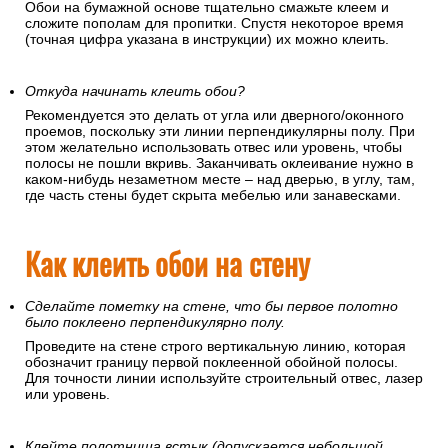
Обои на бумажной основе тщательно смажьте клеем и
сложите пополам для пропитки. Спустя некоторое время
(точная цифра указана в инструкции) их можно клеить.
Откуда начинать клеить обои?
Рекомендуется это делать от угла или дверного/оконного
проемов, поскольку эти линии перпендикулярны полу. При
этом желательно использовать отвес или уровень, чтобы
полосы не пошли вкривь. Заканчивать оклеивание нужно в
каком-нибудь незаметном месте – над дверью, в углу, там,
где часть стены будет скрыта мебелью или занавесками.
Как клеить обои на стену
Сделайте пометку на стене, что бы первое полотно
было поклеено перпендикулярно полу.
Проведите на стене строго вертикальную линию, которая
обозначит границу первой поклеенной обойной полосы.
Для точности линии используйте строительный отвес, лазер
или уровень.
Клейте полотнища встык.(допускается небольшой