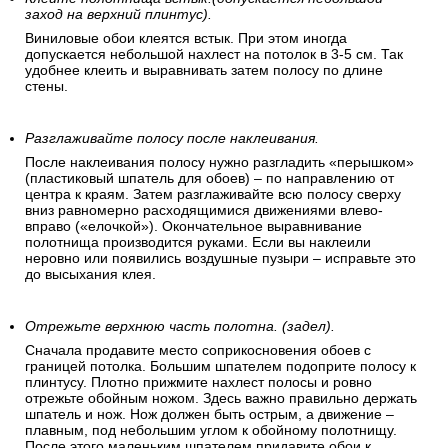
заход на верхний плинтус).
Виниловые обои клеятся встык. При этом иногда
допускается небольшой нахлест на потолок в 3-5 см. Так
удобнее клеить и выравнивать затем полосу по длине
стены.
Разглаживайте полосу после наклеивания.
После наклеивания полосу нужно разгладить «перышком»
(пластиковый шпатель для обоев) – по направлению от
центра к краям. Затем разглаживайте всю полосу сверху
вниз равномерно расходящимися движениями влево-
вправо («елочкой»). Окончательное выравнивание
полотнища производится руками. Если вы наклеили
неровно или появились воздушные пузыри – исправьте это
до высыхания клея.
Отрежьте верхнюю часть полотна. (задел).
Сначала продавите место соприкосновения обоев с
границей потолка. Большим шпателем подоприте полосу к
плинтусу. Плотно прижмите нахлест полосы и ровно
отрежьте обойным ножом. Здесь важно правильно держать
шпатель и нож. Нож должен быть острым, а движение –
плавным, под небольшим углом к обойному полотнищу.
После этого маленьким шпателем придавите обои к