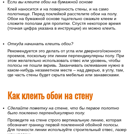
Е
сли вы клеите обои на бумажной основе
Клей наносится и на поверхность стены, и на само
полотнище. Перед поклейкой расстелите обои на полу.
Обои на бумажной основе тщательно смажьте клеем и
сложите пополам для пропитки. Спустя некоторое время
(точная цифра указана в инструкции) их можно клеить.
Откуда начинать клеить обои?
Рекомендуется это делать от угла или дверного/оконного
проемов, поскольку эти линии перпендикулярны полу. При
этом желательно использовать отвес или уровень, чтобы
полосы не пошли вкривь. Заканчивать оклеивание нужно в
каком-нибудь незаметном месте – над дверью, в углу, там,
где часть стены будет скрыта мебелью или занавесками.
Как клеить обои на стену
Сделайте пометку на стене, что бы первое полотно
было поклеено перпендикулярно полу.
Проведите на стене строго вертикальную линию, которая
обозначит границу первой поклеенной обойной полосы.
Для точности линии используйте строительный отвес, лазер