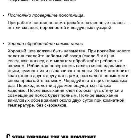
Постоянно проверяйте полотнища
.
При работе постоянно осматривайте наклеенные полосы –
нет ли складок, неровностей и воздушных пузырей.
Хорошо обработайте стыки полос.
Хороший шов должен быть незаметен. При поклейке нового
полотна сделайте небольшой заход (около 5 мм) на
соседнюю полосу, а стык затем обработайте ребристым
валиком. Ребристая поверхность валика мягко вдавливает
стыки, сминает их и выравнивает полосы. Затем подтяните
края стыков друг к другу пальцами, разгладьте перышком и
снова прокатайте валиком. Чередуйте этот цикл несколько
раз. Переход полотнищ должен ощущаться только
ладонью. После высыхания клея полосы чуть стянутся и
совмещение полос будет полным. Полное высыхание
виниловых обоев займет около двух суток при комнатной
температуре, без сквозняков.
С этим товаром так же покупают