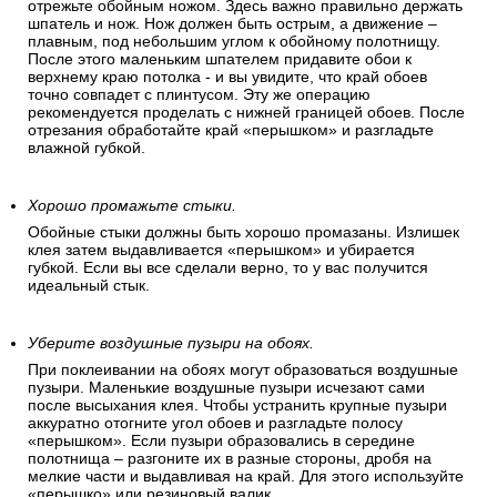
отрежьте обойным ножом. Здесь важно правильно держать
шпатель и нож. Нож должен быть острым, а движение –
плавным, под небольшим углом к обойному полотнищу.
После этого маленьким шпателем придавите обои к
верхнему краю потолка - и вы увидите, что край обоев
точно совпадет с плинтусом. Эту же операцию
рекомендуется проделать с нижней границей обоев. После
отрезания обработайте край «перышком» и разгладьте
влажной губкой.
Хорошо промажьте стыки.
Обойные стыки должны быть хорошо промазаны. Излишек
клея затем выдавливается «перышком» и убирается
губкой. Если вы все сделали верно, то у вас получится
идеальный стык.
Уберите воздушные пузыри на обоях.
При поклеивании на обоях могут образоваться воздушные
пузыри. Маленькие воздушные пузыри исчезают сами
после высыхания клея. Чтобы устранить крупные пузыри
аккуратно отогните угол обоев и разгладьте полосу
«перышком». Если пузыри образовались в середине
полотнища – разгоните их в разные стороны, дробя на
мелкие части и выдавливая на край. Для этого используйте
«перышко» или резиновый валик.