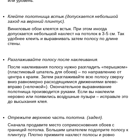
или уровень.
Клейте полотнища встык.(допускается небольшой
заход на верхний плинтус).
Виниловые обои клеятся встык. При этом иногда
допускается небольшой нахлест на потолок в 3-5 см. Так
удобнее клеить и выравнивать затем полосу по длине
стены.
Разглаживайте полосу после наклеивания.
После наклеивания полосу нужно разгладить «перышком»
(пластиковый шпатель для обоев) – по направлению от
центра к краям. Затем разглаживайте всю полосу сверху
вниз равномерно расходящимися движениями влево-
вправо («елочкой»). Окончательное выравнивание
полотнища производится руками. Если вы наклеили
неровно или появились воздушные пузыри – исправьте это
до высыхания клея.
Отрежьте верхнюю часть полотна. (задел).
Сначала продавите место соприкосновения обоев с
границей потолка. Большим шпателем подоприте полосу к
плинтусу. Плотно прижмите нахлест полосы и ровно