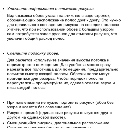
Уточните информацию о стыковке рисунка.
Вид стыковки обоев указан на этикетке в виде стрелок,
обозначающих расположение полос друг к другу. Это нужно
для правильного совпадения рисунка на соседних полосах.
Учтите, что при использовании обоев с большим узором
вам потребуется запас рулонов для стыковки рисунка, что
увеличит общий расход полос.
Сделайте подгонку обоев.
Для расчетов используйте значения высоты потолка и
периметр стен помещения. Для удобства можно сразу
нарезать все полотнища для помещения, предварительно
посчитав высоту каждой полосы. Обрезки полос могут
пригодиться для резерва. Чтобы порядок полос не
перепутался – пронумеруйте их, сделав отметки верха и
низа каждой полосы.
При наклеивании не нужно подгонять рисунок (обои без
узора и клеятся без совмещения).
Рисунок прямой (одинаковые рисунки стыкуются друг с
другом на одинаковой высоте).
Смещающийся рисунок, диагональное расположение.
Сдвинутая подгонка (подгонка по рисунку, т.е.