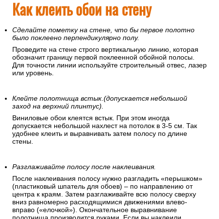
Как клеить обои на стену
Сделайте пометку на стене, что бы первое полотно
было поклеено перпендикулярно полу.
Проведите на стене строго вертикальную линию, которая
обозначит границу первой поклеенной обойной полосы.
Для точности линии используйте строительный отвес, лазер
или уровень.
Клейте полотнища встык.(допускается небольшой
заход на верхний плинтус).
Виниловые обои клеятся встык. При этом иногда
допускается небольшой нахлест на потолок в 3-5 см. Так
удобнее клеить и выравнивать затем полосу по длине
стены.
Разглаживайте полосу после наклеивания.
После наклеивания полосу нужно разгладить «перышком»
(пластиковый шпатель для обоев) – по направлению от
центра к краям. Затем разглаживайте всю полосу сверху
вниз равномерно расходящимися движениями влево-
вправо («елочкой»). Окончательное выравнивание
полотнища производится руками. Если вы наклеили