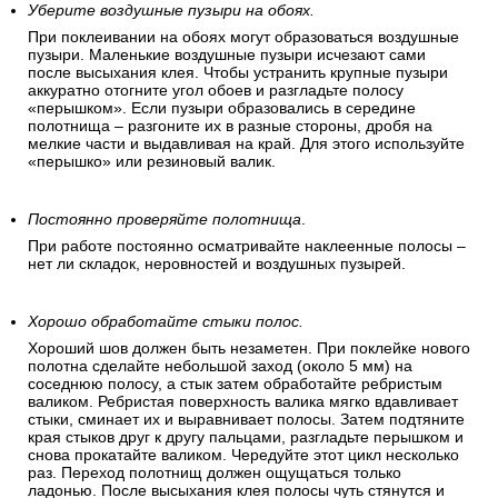
Уберите воздушные пузыри на обоях.
При поклеивании на обоях могут образоваться воздушные
пузыри. Маленькие воздушные пузыри исчезают сами
после высыхания клея. Чтобы устранить крупные пузыри
аккуратно отогните угол обоев и разгладьте полосу
«перышком». Если пузыри образовались в середине
полотнища – разгоните их в разные стороны, дробя на
мелкие части и выдавливая на край. Для этого используйте
«перышко» или резиновый валик.
Постоянно проверяйте полотнища
.
При работе постоянно осматривайте наклеенные полосы –
нет ли складок, неровностей и воздушных пузырей.
Хорошо обработайте стыки полос.
Хороший шов должен быть незаметен. При поклейке нового
полотна сделайте небольшой заход (около 5 мм) на
соседнюю полосу, а стык затем обработайте ребристым
валиком. Ребристая поверхность валика мягко вдавливает
стыки, сминает их и выравнивает полосы. Затем подтяните
края стыков друг к другу пальцами, разгладьте перышком и
снова прокатайте валиком. Чередуйте этот цикл несколько
раз. Переход полотнищ должен ощущаться только
ладонью. После высыхания клея полосы чуть стянутся и