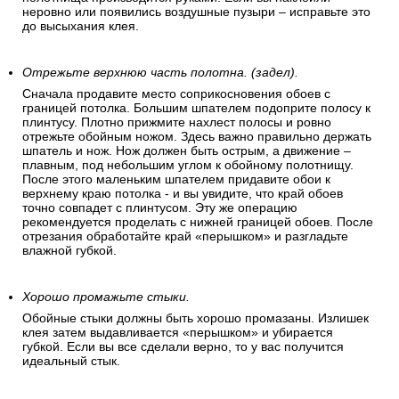
неровно или появились воздушные пузыри – исправьте это
до высыхания клея.
Отрежьте верхнюю часть полотна. (задел).
Сначала продавите место соприкосновения обоев с
границей потолка. Большим шпателем подоприте полосу к
плинтусу. Плотно прижмите нахлест полосы и ровно
отрежьте обойным ножом. Здесь важно правильно держать
шпатель и нож. Нож должен быть острым, а движение –
плавным, под небольшим углом к обойному полотнищу.
После этого маленьким шпателем придавите обои к
верхнему краю потолка - и вы увидите, что край обоев
точно совпадет с плинтусом. Эту же операцию
рекомендуется проделать с нижней границей обоев. После
отрезания обработайте край «перышком» и разгладьте
влажной губкой.
Хорошо промажьте стыки.
Обойные стыки должны быть хорошо промазаны. Излишек
клея затем выдавливается «перышком» и убирается
губкой. Если вы все сделали верно, то у вас получится
идеальный стык.