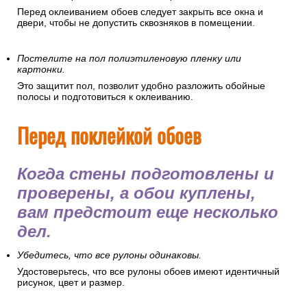
Рекомендуется провести полную уборку помещения и
очистить его от пыли. Частички пыли могут испачкать обои,
навредить здоровью, осесть на клее и грунтовке, что
ухудшит их качества.
Плотно закройте все окна и двери.
Перед оклеиванием обоев следует закрыть все окна и
двери, чтобы не допустить сквозняков в помещении.
Постелите на пол полиэтиленовую пленку или
картонки.
Это защитит пол, позволит удобно разложить обойные
полосы и подготовиться к оклеиванию.
Перед поклейкой обоев
Когда стены подготовлены и
проверены, а обои куплены,
вам предстоит еще несколько
дел.