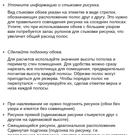
Убедитесь, что все рулоны одинаковы.
Удостоверьтесь, что все рулоны обоев имеют идентичный
рисунок, цвет и размер.
Уточните информацию о стыковке рисунка.
Вид стыковки обоев указан на этикетке в виде стрелок,
обозначающих расположение полос друг к другу. Это нужно
для правильного совпадения рисунка на соседних полосах.
Учтите, что при использовании обоев с большим узором
вам потребуется запас рулонов для стыковки рисунка, что
увеличит общий расход полос.
Сделайте подгонку обоев.
Для расчетов используйте значения высоты потолка и
периметр стен помещения. Для удобства можно сразу
нарезать все полотнища для помещения, предварительно
посчитав высоту каждой полосы. Обрезки полос могут
пригодиться для резерва. Чтобы порядок полос не
перепутался – пронумеруйте их, сделав отметки верха и
низа каждой полосы.