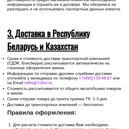
законодательных актов Российской Федерации в части
установления дополнительных мер противодействия
терроризму и обеспечения общественной безопасности
интернет-магазин запрашивает данные по документу,
удостоверяющему личность получателя груза, с тем чтобы
при доставке экспедитор имел возможность проверить
достоверность предоставляемой клиентом необходимой
информации и отразить ее в договоре. Мы обязуемся не
разглашать и не использовать паспортные данные клиента.
3. Доставка в Республику
Беларусь и Казахстан
Сроки и стоимость доставки транспортной компанией
(СДЭК, Боксберри) рассчитывается автоматически на
странице оформления заказа.
Информацию по отправке другими службами доставки
уточняйте у менеджера по телефону
+7(495)128-48-87
или
на Email
sales@1oboi.ru
Стоимость рассчитывается от общего веса/объема товаров
в заказе.