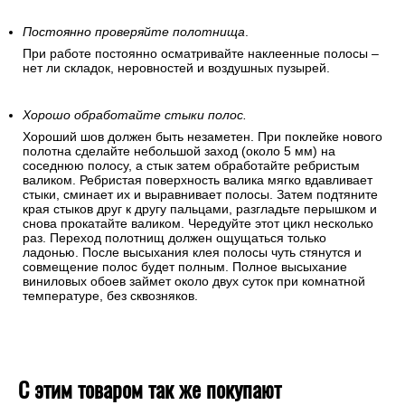
после высыхания клея. Чтобы устранить крупные пузыри
аккуратно отогните угол обоев и разгладьте полосу
«перышком». Если пузыри образовались в середине
полотнища – разгоните их в разные стороны, дробя на
мелкие части и выдавливая на край. Для этого используйте
«перышко» или резиновый валик.
Постоянно проверяйте полотнища
.
При работе постоянно осматривайте наклеенные полосы –
нет ли складок, неровностей и воздушных пузырей.
Хорошо обработайте стыки полос.
Хороший шов должен быть незаметен. При поклейке нового
полотна сделайте небольшой заход (около 5 мм) на
соседнюю полосу, а стык затем обработайте ребристым
валиком. Ребристая поверхность валика мягко вдавливает
стыки, сминает их и выравнивает полосы. Затем подтяните
края стыков друг к другу пальцами, разгладьте перышком и
снова прокатайте валиком. Чередуйте этот цикл несколько
раз. Переход полотнищ должен ощущаться только
ладонью. После высыхания клея полосы чуть стянутся и
совмещение полос будет полным. Полное высыхание
виниловых обоев займет около двух суток при комнатной
температуре, без сквозняков.