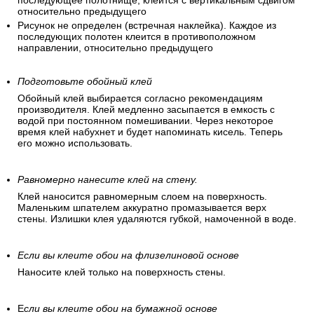
При наклеивании не нужно подгонять рисунок (обои без
узора и клеятся без совмещения).
Рисунок прямой (одинаковые рисунки стыкуются друг с
другом на одинаковой высоте).
Смещающийся рисунок, диагональное расположение.
Сдвинутая подгонка (подгонка по рисунку, т.е.
последующее полотнище, клеится с вертикальным сдвигом
относительно предыдущего
Рисунок не определен (встречная наклейка). Каждое из
последующих полотен клеится в противоположном
направлении, относительно предыдущего
Подготовьте обойный клей
Обойный клей выбирается согласно рекомендациям
производителя. Клей медленно засыпается в емкость с
водой при постоянном помешивании. Через некоторое
время клей набухнет и будет напоминать кисель. Теперь
его можно использовать.
Равномерно нанесите клей на стену.
Клей наносится равномерным слоем на поверхность.
Маленьким шпателем аккуратно промазывается верх
стены. Излишки клея удаляются губкой, намоченной в воде.