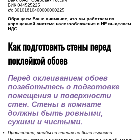
5. Реквизиты нашей компании
ИП Горбачев М.В.
ИНН 501208116440
р/с 40802810238000057230
Банк ОАО "Сбербанк России"
БИК 044525225
к/с 30101810400000000225
Обращаем Ваше внимание, что мы работаем по
упрощенной системе налогооблажения и НЕ выделяем
НДС.
Как подготовить стены перед
поклейкой обоев
Перед оклеиванием обоев
позаботьтесь о подготовке
помещения и поверхности
стен. Стены в комнате