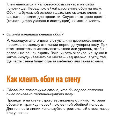
Если вы клеите обои на флизелиновой основе
Наносите клей только на поверхность стены.
Е
сли вы клеите обои на бумажной основе
Клей наносится и на поверхность стены, и на само
полотнище. Перед поклейкой расстелите обои на полу.
Обои на бумажной основе тщательно смажьте клеем и
сложите пополам для пропитки. Спустя некоторое время
(точная цифра указана в инструкции) их можно клеить.
Откуда начинать клеить обои?
Рекомендуется это делать от угла или дверного/оконного
проемов, поскольку эти линии перпендикулярны полу. При
этом желательно использовать отвес или уровень, чтобы
полосы не пошли вкривь. Заканчивать оклеивание нужно в
каком-нибудь незаметном месте – над дверью, в углу, там,
где часть стены будет скрыта мебелью или занавесками.
Как клеить обои на стену