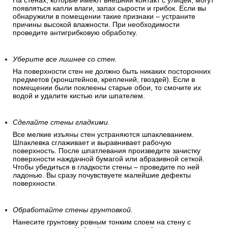
должны быть ровными,
сухими и чистыми.
Проследите, чтобы на стенах не было сырости.
На стенах, которые имеют внешний контакт с улицей, могут
появляться капли влаги, запах сырости и грибок. Если вы
обнаружили в помещении такие признаки – устраните
причины высокой влажности. При необходимости
проведите антигрибковую обработку.
Уберите все лишнее со стен.
На поверхности стен не должно быть никаких посторонних
предметов (кронштейнов, креплений, гвоздей). Если в
помещении были поклеены старые обои, то смочите их
водой и удалите кистью или шпателем.
Сделайте стены гладкими.
Все мелкие изъяны стен устраняются шпаклеванием.
Шпаклевка сглаживает и выравнивает рабочую
поверхность. После шпатлевания произведите зачистку
поверхности наждачной бумагой или абразивной сеткой.
Чтобы убедиться в гладкости стены – проведите по ней