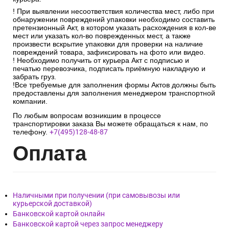
соответствовать количеству мест, указанных в транспортной
накладной.
После проверки упаковки, кол-ва мест, маркировочных
знаков и отсутствия претензий к перевозчику необходимо
расписаться в документах и получить заказ, вскрыть
упаковку и проверить на наличие боя в присутствии
курьера.
! При выявлении несоответствия количества мест, либо при
обнаружении повреждений упаковки необходимо составить
претензионный Акт, в котором указать расхождения в кол-ве
мест или указать кол-во поврежденных мест, а также
произвести вскрытие упаковки для проверки на наличие
повреждений товара, зафиксировать на фото или видео.
! Необходимо получить от курьера Акт с подписью и
печатью перевозчика, подписать приёмную накладную и
забрать груз.
!Все требуемые для заполнения формы Актов должны быть
предоставлены для заполнения менеджером транспортной
компании.
По любым вопросам возникшим в процессе
транспортировки заказа Вы можете обращаться к нам, по
телефону.
+7(495)128-48-87
Опл
ата