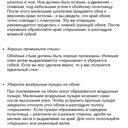
Отрежьте верхнюю часть полотна. (задел).
Сначала продавите место соприкосновения обоев с
границей потолка. Большим шпателем подоприте полосу к
плинтусу. Плотно прижмите нахлест полосы и ровно
отрежьте обойным ножом. Здесь важно правильно держать
шпатель и нож. Нож должен быть острым, а движение –
плавным, под небольшим углом к обойному полотнищу.
После этого маленьким шпателем придавите обои к
верхнему краю потолка - и вы увидите, что край обоев
точно совпадет с плинтусом. Эту же операцию
рекомендуется проделать с нижней границей обоев. После
отрезания обработайте край «перышком» и разгладьте
влажной губкой.
Хорошо промажьте стыки.
Обойные стыки должны быть хорошо промазаны. Излишек
клея затем выдавливается «перышком» и убирается
губкой. Если вы все сделали верно, то у вас получится
идеальный стык.
Уберите воздушные пузыри на обоях.
При поклеивании на обоях могут образоваться воздушные
пузыри. Маленькие воздушные пузыри исчезают сами