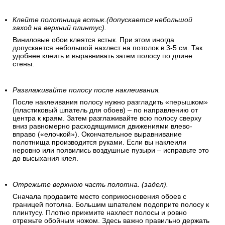
Сделайте пометку на стене, что бы первое полотно
было поклеено перпендикулярно полу.
Проведите на стене строго вертикальную линию, которая
обозначит границу первой поклеенной обойной полосы.
Для точности линии используйте строительный отвес, лазер
или уровень.
Клейте полотнища встык.(допускается небольшой
заход на верхний плинтус).
Виниловые обои клеятся встык. При этом иногда
допускается небольшой нахлест на потолок в 3-5 см. Так
удобнее клеить и выравнивать затем полосу по длине
стены.
Разглаживайте полосу после наклеивания.
После наклеивания полосу нужно разгладить «перышком»
(пластиковый шпатель для обоев) – по направлению от
центра к краям. Затем разглаживайте всю полосу сверху
вниз равномерно расходящимися движениями влево-
вправо («елочкой»). Окончательное выравнивание
полотнища производится руками. Если вы наклеили
неровно или появились воздушные пузыри – исправьте это
до высыхания клея.