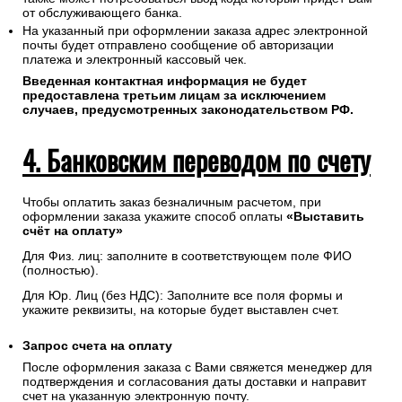
Соединение с платежным шлюзом и передача
информации осуществляется в защищенном режиме с
использованием протокола шифрования SSL.
В случае если Ваш банк поддерживает технологию
безопасного проведения интернет-платежей Verified By
Visa или MasterCard Secure Code для проведения платежа
также может потребоваться ввод кода который придет Вам
от обслуживающего банка.
На указанный при оформлении заказа адрес электронной
почты будет отправлено сообщение об авторизации
платежа и электронный кассовый чек.
Введенная контактная информация не будет
предоставлена третьим лицам за исключением
случаев, предусмотренных законодательством РФ.
4. Банковским переводом по счету
Чтобы оплатить заказ безналичным расчетом, при
оформлении заказа укажите способ оплаты
«Выставить
счёт на оплату»
Для Физ. лиц: заполните в соответствующем поле ФИО
(полностью).
Для Юр. Лиц (без НДС): Заполните все поля формы и