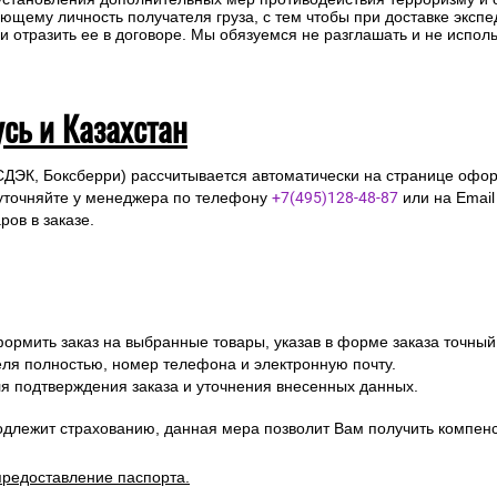
одлежит страхованию, данная мера позволит Вам получить компен
предоставление паспорта.
2016 г. N374-ФЗ «О внесении изменений в Федеральный закон «О п
 установления дополнительных мер противодействия терроризму и
ющему личность получателя груза, с тем чтобы при доставке эксп
отразить ее в договоре. Мы обязуемся не разглашать и не исполь
усь и Казахстан
СДЭК, Боксберри) рассчитывается автоматически на странице офор
уточняйте у менеджера по телефону
+7(495)128-48-87
или на Emai
ов в заказе.
ормить заказ на выбранные товары, указав в форме заказа точный
я полностью, номер телефона и электронную почту.