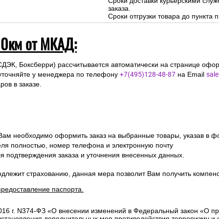
Подъем на этаж: Бесплатно
DEK/Boxberry
-Доставка за МКАД свыше 10 км —
я автоматически при
и Boxberry
Сроки доставки курьерскими слу
заказа.
Сроки отгрузки товара до пункта п
10км от МКАД:
СДЭК, Боксберри) рассчитывается автоматически на странице офор
уточняйте у менеджера по телефону
+7(495)128-48-87
на Email
sal
ов в заказе.
 Вам необходимо оформить заказ на выбранные товары, указав в ф
ля полностью, номер телефона и электронную почту
ля подтверждения заказа и уточнения внесенных данных.