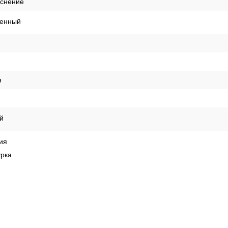
иснение
енный
я
й
ия
урка