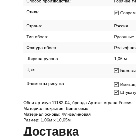
Размер рисунка:
Мелкий
Раппорт (см):
64
Способ производства:
Горячее т
Стиль:
Соврем
Страна:
Россия
Тип обоев:
Рулонные
Фактура обоев:
Рельефна
Ширина рулона:
1,06 м
Цвет:
Бежевы
Элементы рисунка:
Имитац
Штукат
Обои артикул 11182-04, бренда Артекс, страна Россия.