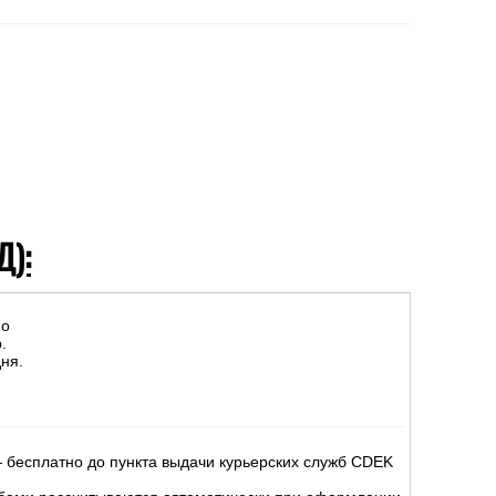
Д):
но
.
ня.