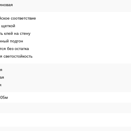
е
иновая
ское соответствие
 щеткой
ь клей на стену
ный подгон
ся без остатка
 светостойкость
ая
ая
я
,05м