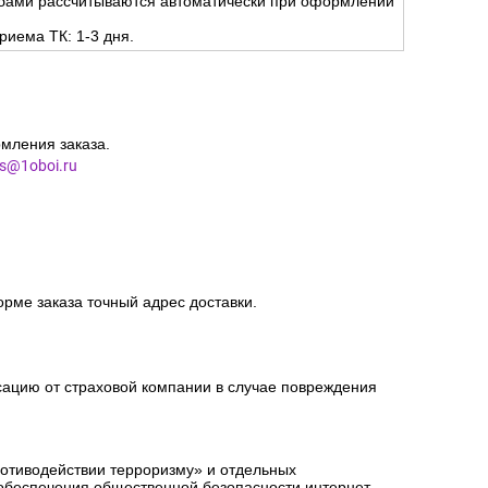
 бесплатно до пункта выдачи курьерских служб CDEK
жбами рассчитываются автоматически при оформлении
риема ТК: 1-3 дня.
мления заказа.
es@1oboi.ru
орме заказа точный адрес доставки.