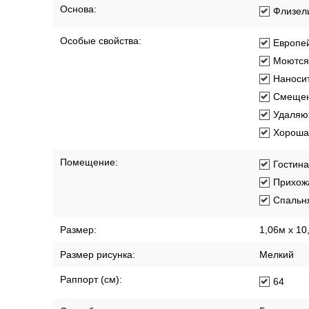
Длина рулона:
10.05 м
Коллекция:
Adele
Материал покрытия:
Виниловы
Основа:
Флизел
Особые свойства:
Европей
Моются
Наносит
Смещен
Удаляют
Хорошая
Помещение:
Гостин
Прихож
Спальн
Размер:
1,06м х 10