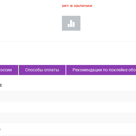
Код товара:
59867
3 150
₽
Цена:
нет в наличии
России
Способы оплаты
Рекомендации по поклейке обо
4