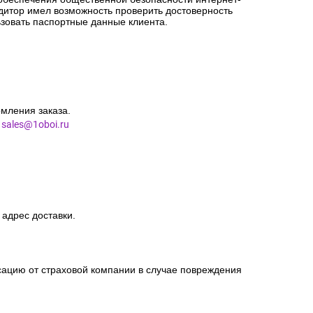
сацию от страховой компании в случае повреждения
ротиводействии терроризму» и отдельных
 обеспечения общественной безопасности интернет-
едитор имел возможность проверить достоверность
зовать паспортные данные клиента.
мления заказа.
l
sales@1oboi.ru
 адрес доставки.