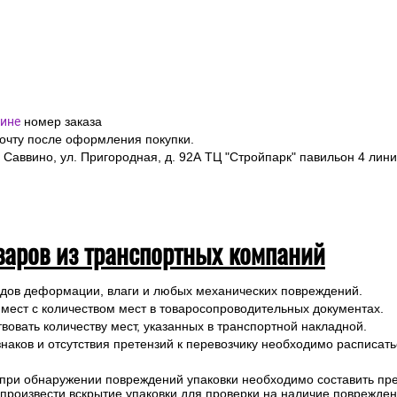
я подтверждения заказа и уточнения внесенных данных.
одлежит страхованию, данная мера позволит Вам получить компен
предоставление паспорта.
ине
номер заказа
почту после оформления покупки.
 Саввино, ул. Пригородная, д. 92А ТЦ "Стройпарк" павильон 4 лини
варов из транспортных компаний
ледов деформации, влаги и любых механических повреждений.