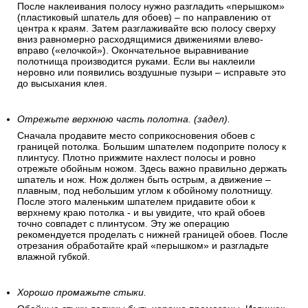
После наклеивания полосу нужно разгладить «перышком»
(пластиковый шпатель для обоев) – по направлению от
центра к краям. Затем разглаживайте всю полосу сверху
вниз равномерно расходящимися движениями влево-
вправо («елочкой»). Окончательное выравнивание
полотнища производится руками. Если вы наклеили
неровно или появились воздушные пузыри – исправьте это
до высыхания клея.
Отрежьте верхнюю часть полотна. (задел).
Сначала продавите место соприкосновения обоев с
границей потолка. Большим шпателем подоприте полосу к
плинтусу. Плотно прижмите нахлест полосы и ровно
отрежьте обойным ножом. Здесь важно правильно держать
шпатель и нож. Нож должен быть острым, а движение –
плавным, под небольшим углом к обойному полотнищу.
После этого маленьким шпателем придавите обои к
верхнему краю потолка - и вы увидите, что край обоев
точно совпадет с плинтусом. Эту же операцию
рекомендуется проделать с нижней границей обоев. После
отрезания обработайте край «перышком» и разгладьте
влажной губкой.
Хорошо промажьте стыки.