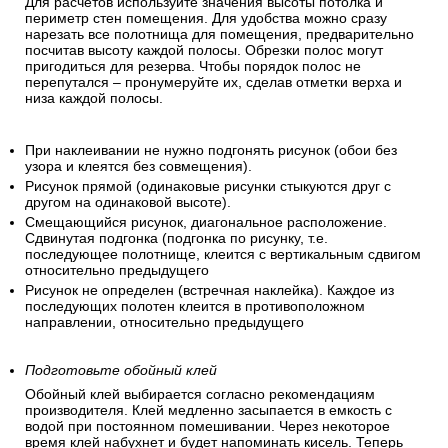
Для расчетов используйте значения высоты потолка и
периметр стен помещения. Для удобства можно сразу
нарезать все полотнища для помещения, предварительно
посчитав высоту каждой полосы. Обрезки полос могут
пригодиться для резерва. Чтобы порядок полос не
перепутался – пронумеруйте их, сделав отметки верха и
низа каждой полосы.
При наклеивании не нужно подгонять рисунок (обои без
узора и клеятся без совмещения).
Рисунок прямой (одинаковые рисунки стыкуются друг с
другом на одинаковой высоте).
Смещающийся рисунок, диагональное расположение.
Сдвинутая подгонка (подгонка по рисунку, т.е.
последующее полотнище, клеится с вертикальным сдвигом
относительно предыдущего
Рисунок не определен (встречная наклейка). Каждое из
последующих полотен клеится в противоположном
направлении, относительно предыдущего
Подготовьте обойный клей
Обойный клей выбирается согласно рекомендациям
производителя. Клей медленно засыпается в емкость с
водой при постоянном помешивании. Через некоторое
время клей набухнет и будет напоминать кисель. Теперь