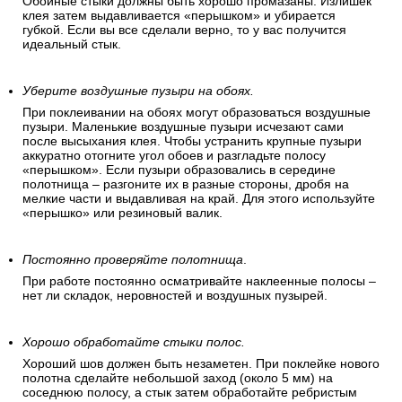
Обойные стыки должны быть хорошо промазаны. Излишек
клея затем выдавливается «перышком» и убирается
губкой. Если вы все сделали верно, то у вас получится
идеальный стык.
Уберите воздушные пузыри на обоях.
При поклеивании на обоях могут образоваться воздушные
пузыри. Маленькие воздушные пузыри исчезают сами
после высыхания клея. Чтобы устранить крупные пузыри
аккуратно отогните угол обоев и разгладьте полосу
«перышком». Если пузыри образовались в середине
полотнища – разгоните их в разные стороны, дробя на
мелкие части и выдавливая на край. Для этого используйте
«перышко» или резиновый валик.
Постоянно проверяйте полотнища
.
При работе постоянно осматривайте наклеенные полосы –
нет ли складок, неровностей и воздушных пузырей.
Хорошо обработайте стыки полос.
Хороший шов должен быть незаметен. При поклейке нового
полотна сделайте небольшой заход (около 5 мм) на
соседнюю полосу, а стык затем обработайте ребристым