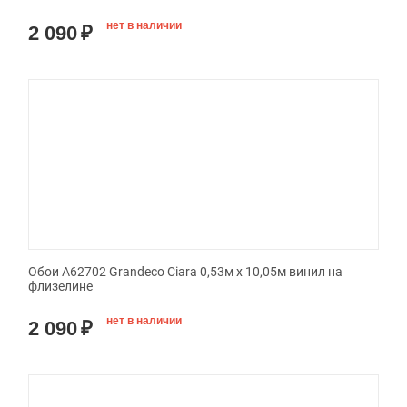
нет в наличии
2 090
₽
Обои A62702 Grandeco Ciara 0,53м x 10,05м винил на
флизелине
нет в наличии
2 090
₽