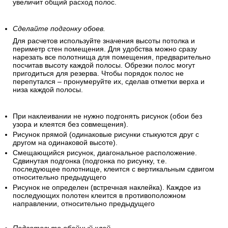
увеличит общий расход полос.
Сделайте подгонку обоев.
Для расчетов используйте значения высоты потолка и
периметр стен помещения. Для удобства можно сразу
нарезать все полотнища для помещения, предварительно
посчитав высоту каждой полосы. Обрезки полос могут
пригодиться для резерва. Чтобы порядок полос не
перепутался – пронумеруйте их, сделав отметки верха и
низа каждой полосы.
При наклеивании не нужно подгонять рисунок (обои без
узора и клеятся без совмещения).
Рисунок прямой (одинаковые рисунки стыкуются друг с
другом на одинаковой высоте).
Смещающийся рисунок, диагональное расположение.
Сдвинутая подгонка (подгонка по рисунку, т.е.
последующее полотнище, клеится с вертикальным сдвигом
относительно предыдущего
Рисунок не определен (встречная наклейка). Каждое из
последующих полотен клеится в противоположном
направлении, относительно предыдущего