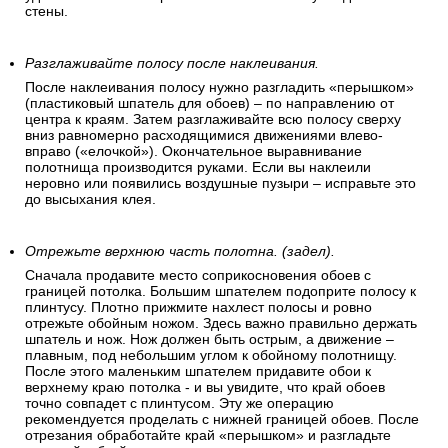
стены.
Разглаживайте полосу после наклеивания.
После наклеивания полосу нужно разгладить «перышком»
(пластиковый шпатель для обоев) – по направлению от
центра к краям. Затем разглаживайте всю полосу сверху
вниз равномерно расходящимися движениями влево-
вправо («елочкой»). Окончательное выравнивание
полотнища производится руками. Если вы наклеили
неровно или появились воздушные пузыри – исправьте это
до высыхания клея.
Отрежьте верхнюю часть полотна. (задел).
Сначала продавите место соприкосновения обоев с
границей потолка. Большим шпателем подоприте полосу к
плинтусу. Плотно прижмите нахлест полосы и ровно
отрежьте обойным ножом. Здесь важно правильно держать
шпатель и нож. Нож должен быть острым, а движение –
плавным, под небольшим углом к обойному полотнищу.
После этого маленьким шпателем придавите обои к
верхнему краю потолка - и вы увидите, что край обоев
точно совпадет с плинтусом. Эту же операцию
рекомендуется проделать с нижней границей обоев. После
отрезания обработайте край «перышком» и разгладьте