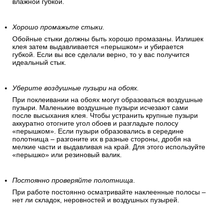
влажной губкой.
Хорошо промажьте стыки.
Обойные стыки должны быть хорошо промазаны. Излишек
клея затем выдавливается «перышком» и убирается
губкой. Если вы все сделали верно, то у вас получится
идеальный стык.
Уберите воздушные пузыри на обоях.
При поклеивании на обоях могут образоваться воздушные
пузыри. Маленькие воздушные пузыри исчезают сами
после высыхания клея. Чтобы устранить крупные пузыри
аккуратно отогните угол обоев и разгладьте полосу
«перышком». Если пузыри образовались в середине
полотнища – разгоните их в разные стороны, дробя на
мелкие части и выдавливая на край. Для этого используйте
«перышко» или резиновый валик.
Постоянно проверяйте полотнища
.
При работе постоянно осматривайте наклеенные полосы –
нет ли складок, неровностей и воздушных пузырей.