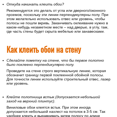
Откуда начинать клеить обои?
Рекомендуется это делать от угла или дверного/оконного
проемов, поскольку эти линии перпендикулярны полу. При
этом желательно использовать отвес или уровень, чтобы
полосы не пошли вкривь. Заканчивать оклеивание нужно в
каком-нибудь незаметном месте – над дверью, в углу, там,
где часть стены будет скрыта мебелью или занавесками.
Как клеить обои на стену
Сделайте пометку на стене, что бы первое полотно
было поклеено перпендикулярно полу.
Проведите на стене строго вертикальную линию, которая
обозначит границу первой поклеенной обойной полосы.
Для точности линии используйте строительный отвес, лазер
или уровень.
Клейте полотнища встык.(допускается небольшой
заход на верхний плинтус).
Виниловые обои клеятся встык. При этом иногда
допускается небольшой нахлест на потолок в 3-5 см. Так
удобнее клеить и выравнивать затем полосу по длине