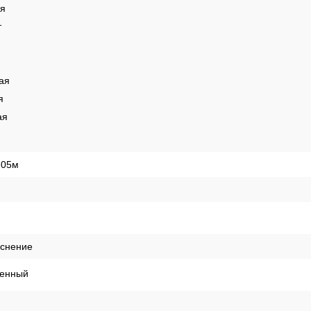
ая
т
ая
я
ая
,05м
иснение
енный