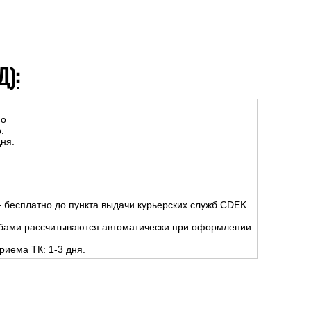
Д):
но
.
ня.
 бесплатно до пункта выдачи курьерских служб CDEK
жбами рассчитываются автоматически при оформлении
риема ТК: 1-3 дня.