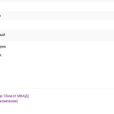
я
вый
урка
я.
до 10км от МКАД)
 компании)