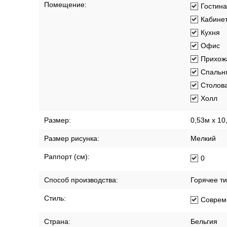
Помещение:
Гостин
Кабине
Кухня
Офис
Прихож
Спальн
Столов
Холл
Размер:
0,53м x 10
Размер рисунка:
Мелкий
Раппорт (см):
0
Способ производства:
Горячее т
Стиль:
Соврем
Страна:
Бельгия