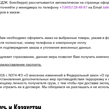
СДЭК, Боксберри) рассчитывается автоматически на странице офор
уточняйте у менеджера по телефону
+7(495)128-48-87
на Email
sal
ов в заказе.
 Вам необходимо оформить заказ на выбранные товары, указав в ф
ля полностью, номер телефона и электронную почту
ля подтверждения заказа и уточнения внесенных данных.
одлежит страхованию, данная мера позволит Вам получить компен
предоставление паспорта.
2016 г. N374-ФЗ «О внесении изменений в Федеральный закон «О п
 установления дополнительных мер противодействия терроризму и
ющему личность получателя груза, с тем чтобы при доставке эксп
отразить ее в договоре. Мы обязуемся не разглашать и не исполь
усь и Казахстан