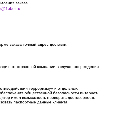
мления заказа.
es@1oboi.ru
орме заказа точный адрес доставки.
сацию от страховой компании в случае повреждения
ротиводействии терроризму» и отдельных
 обеспечения общественной безопасности интернет-
едитор имел возможность проверить достоверность
зовать паспортные данные клиента.