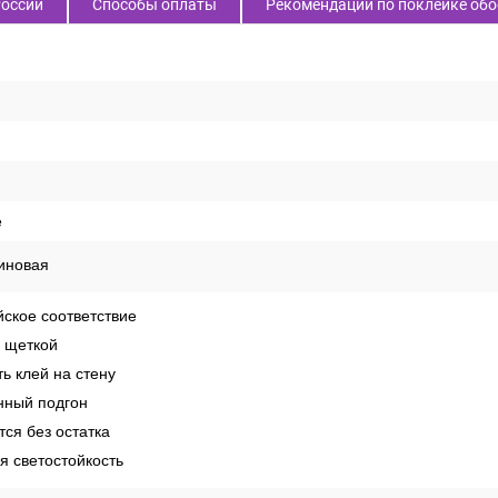
России
Способы оплаты
Рекомендации по поклейке обо
е
иновая
ское соответствие
 щеткой
ь клей на стену
ный подгон
ся без остатка
 светостойкость