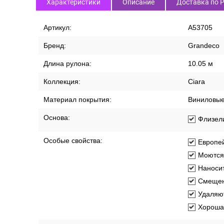
Характеристики
Описание
Доставка по 
Артикул:
A53705
Бренд:
Grandeco
Длина рулона:
10.05 м
Коллекция:
Ciara
Материал покрытия:
Виниловы
Основа:
Флизел
Особые свойства:
Европей
Моются
Наносит
Смещен
Удаляют
Хорошая