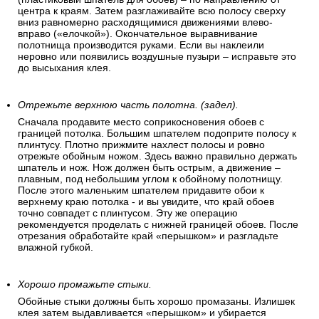
центра к краям. Затем разглаживайте всю полосу сверху
вниз равномерно расходящимися движениями влево-
вправо («елочкой»). Окончательное выравнивание
полотнища производится руками. Если вы наклеили
неровно или появились воздушные пузыри – исправьте это
до высыхания клея.
Отрежьте верхнюю часть полотна. (задел).
Сначала продавите место соприкосновения обоев с
границей потолка. Большим шпателем подоприте полосу к
плинтусу. Плотно прижмите нахлест полосы и ровно
отрежьте обойным ножом. Здесь важно правильно держать
шпатель и нож. Нож должен быть острым, а движение –
плавным, под небольшим углом к обойному полотнищу.
После этого маленьким шпателем придавите обои к
верхнему краю потолка - и вы увидите, что край обоев
точно совпадет с плинтусом. Эту же операцию
рекомендуется проделать с нижней границей обоев. После
отрезания обработайте край «перышком» и разгладьте
влажной губкой.
Хорошо промажьте стыки.
Обойные стыки должны быть хорошо промазаны. Излишек
клея затем выдавливается «перышком» и убирается