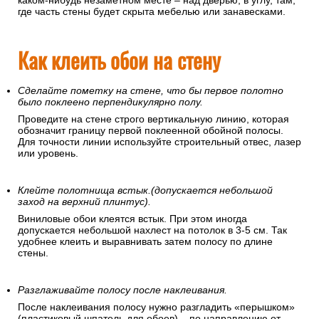
каком-нибудь незаметном месте – над дверью, в углу, там,
где часть стены будет скрыта мебелью или занавесками.
Как клеить обои на стену
Сделайте пометку на стене, что бы первое полотно
было поклеено перпендикулярно полу.
Проведите на стене строго вертикальную линию, которая
обозначит границу первой поклеенной обойной полосы.
Для точности линии используйте строительный отвес, лазер
или уровень.
Клейте полотнища встык.(допускается небольшой
заход на верхний плинтус).
Виниловые обои клеятся встык. При этом иногда
допускается небольшой нахлест на потолок в 3-5 см. Так
удобнее клеить и выравнивать затем полосу по длине
стены.
Разглаживайте полосу после наклеивания.
После наклеивания полосу нужно разгладить «перышком»
(пластиковый шпатель для обоев) – по направлению от