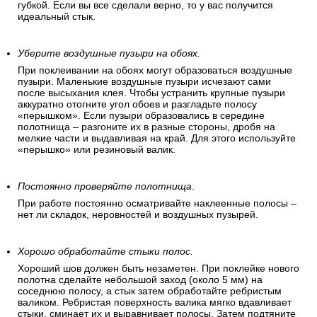
губкой. Если вы все сделали верно, то у вас получится
идеальный стык.
Уберите воздушные пузыри на обоях.
При поклеивании на обоях могут образоваться воздушные
пузыри. Маленькие воздушные пузыри исчезают сами
после высыхания клея. Чтобы устранить крупные пузыри
аккуратно отогните угол обоев и разгладьте полосу
«перышком». Если пузыри образовались в середине
полотнища – разгоните их в разные стороны, дробя на
мелкие части и выдавливая на край. Для этого используйте
«перышко» или резиновый валик.
Постоянно проверяйте полотнища
.
При работе постоянно осматривайте наклеенные полосы –
нет ли складок, неровностей и воздушных пузырей.
Хорошо обработайте стыки полос.
Хороший шов должен быть незаметен. При поклейке нового
полотна сделайте небольшой заход (около 5 мм) на
соседнюю полосу, а стык затем обработайте ребристым
валиком. Ребристая поверхность валика мягко вдавливает
стыки, сминает их и выравнивает полосы. Затем подтяните