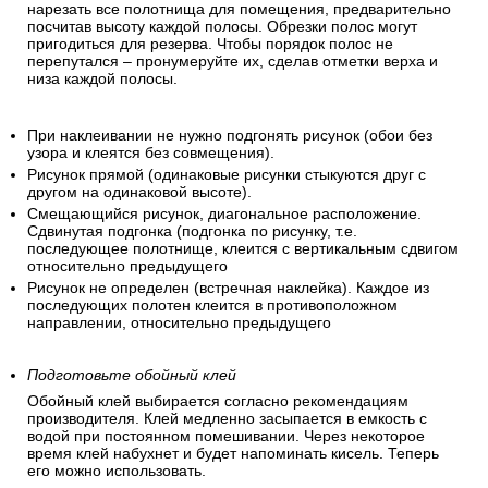
нарезать все полотнища для помещения, предварительно
посчитав высоту каждой полосы. Обрезки полос могут
пригодиться для резерва. Чтобы порядок полос не
перепутался – пронумеруйте их, сделав отметки верха и
низа каждой полосы.
При наклеивании не нужно подгонять рисунок (обои без
узора и клеятся без совмещения).
Рисунок прямой (одинаковые рисунки стыкуются друг с
другом на одинаковой высоте).
Смещающийся рисунок, диагональное расположение.
Сдвинутая подгонка (подгонка по рисунку, т.е.
последующее полотнище, клеится с вертикальным сдвигом
относительно предыдущего
Рисунок не определен (встречная наклейка). Каждое из
последующих полотен клеится в противоположном
направлении, относительно предыдущего
Подготовьте обойный клей
Обойный клей выбирается согласно рекомендациям
производителя. Клей медленно засыпается в емкость с
водой при постоянном помешивании. Через некоторое
время клей набухнет и будет напоминать кисель. Теперь
его можно использовать.