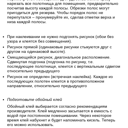
нарезать все полотнища для помещения, предварительно
посчитав высоту каждой полосы. Обрезки полос могут
пригодиться для резерва. Чтобы порядок полос не
перепутался – пронумеруйте их, сделав отметки верха и
низа каждой полосы.
При наклеивании не нужно подгонять рисунок (обои без
узора и клеятся без совмещения).
Рисунок прямой (одинаковые рисунки стыкуются друг с
другом на одинаковой высоте).
Смещающийся рисунок, диагональное расположение.
Сдвинутая подгонка (подгонка по рисунку, т.е.
последующее полотнище, клеится с вертикальным сдвигом
относительно предыдущего
Рисунок не определен (встречная наклейка). Каждое из
последующих полотен клеится в противоположном
направлении, относительно предыдущего
Подготовьте обойный клей
Обойный клей выбирается согласно рекомендациям
производителя. Клей медленно засыпается в емкость с
водой при постоянном помешивании. Через некоторое
время клей набухнет и будет напоминать кисель. Теперь
его можно использовать.