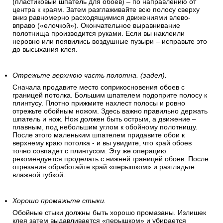
(пластиковый шпатель для обоев) – по направлению от
центра к краям. Затем разглаживайте всю полосу сверху
вниз равномерно расходящимися движениями влево-
вправо («елочкой»). Окончательное выравнивание
полотнища производится руками. Если вы наклеили
неровно или появились воздушные пузыри – исправьте это
до высыхания клея.
Отрежьте верхнюю часть полотна. (задел).
Сначала продавите место соприкосновения обоев с
границей потолка. Большим шпателем подоприте полосу к
плинтусу. Плотно прижмите нахлест полосы и ровно
отрежьте обойным ножом. Здесь важно правильно держать
шпатель и нож. Нож должен быть острым, а движение –
плавным, под небольшим углом к обойному полотнищу.
После этого маленьким шпателем придавите обои к
верхнему краю потолка - и вы увидите, что край обоев
точно совпадет с плинтусом. Эту же операцию
рекомендуется проделать с нижней границей обоев. После
отрезания обработайте край «перышком» и разгладьте
влажной губкой.
Хорошо промажьте стыки.
Обойные стыки должны быть хорошо промазаны. Излишек
клея затем выдавливается «перышком» и убирается