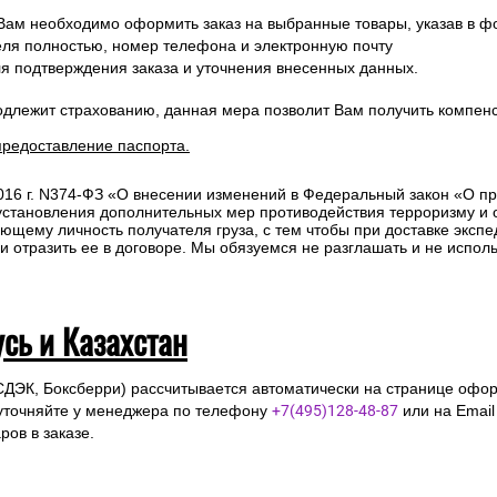
 Вам необходимо оформить заказ на выбранные товары, указав в ф
ля полностью, номер телефона и электронную почту
ля подтверждения заказа и уточнения внесенных данных.
одлежит страхованию, данная мера позволит Вам получить компен
предоставление паспорта.
2016 г. N374-ФЗ «О внесении изменений в Федеральный закон «О п
 установления дополнительных мер противодействия терроризму и
ющему личность получателя груза, с тем чтобы при доставке эксп
отразить ее в договоре. Мы обязуемся не разглашать и не исполь
усь и Казахстан
СДЭК, Боксберри) рассчитывается автоматически на странице офор
уточняйте у менеджера по телефону
+7(495)128-48-87
или на Emai
ов в заказе.