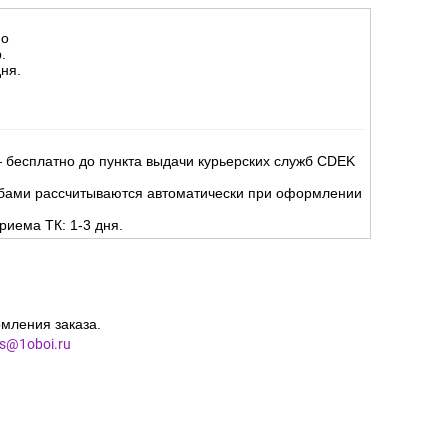
но
.
ня.
 бесплатно до пункта выдачи курьерских служб CDEK
жбами рассчитываются автоматически при оформлении
риема ТК: 1-3 дня.
мления заказа.
es@1oboi.ru