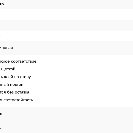
ro
е
иновая
ское соответствие
 щеткой
ь клей на стену
ный подгон
ся без остатка
 светостойкость
ая
т