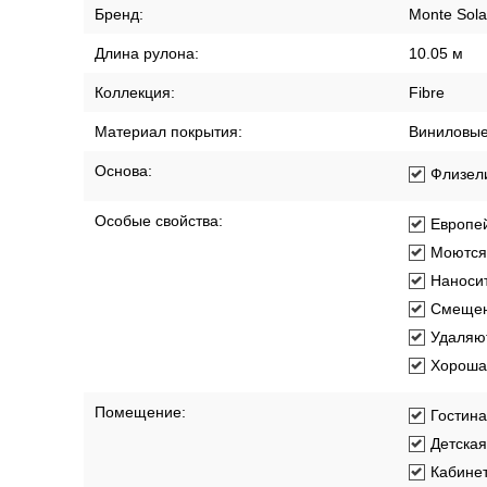
Бренд:
Monte Sola
Длина рулона:
10.05 м
Коллекция:
Fibre
Материал покрытия:
Виниловы
Основа:
Флизел
Особые свойства:
Европей
Моются
Наносит
Смещен
Удаляют
Хорошая
Помещение:
Гостин
Детская
Кабине