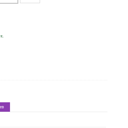
т.
ев