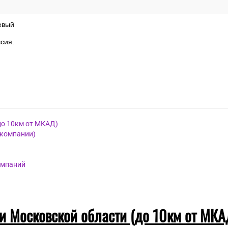
евый
сия.
до 10км от МКАД)
 компании)
омпаний
 и Московской области (до 10км от МКА