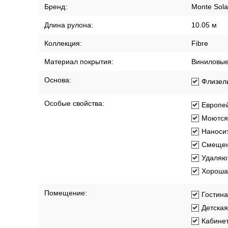
Бренд:
Monte Sola
Длина рулона:
10.05 м
Коллекция:
Fibre
Материал покрытия:
Виниловы
Основа:
Флизел
Особые свойства:
Европей
Моются
Наносит
Смещен
Удаляют
Хорошая
Помещение:
Гостин
Детская
Кабине