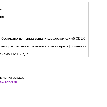
но
.
ня.
 бесплатно до пункта выдачи курьерских служб CDEK
жбами рассчитываются автоматически при оформлении
риема ТК: 1-3 дня.
мления заказа.
es@1oboi.ru