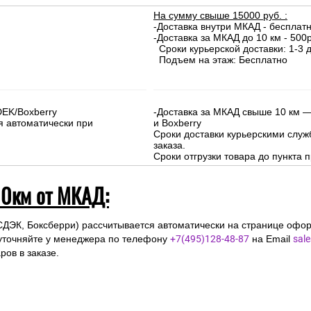
На сумму свыше 15000 руб. :
-Доставка внутри МКАД - бесплат
-Доставка за МКАД до 10 км - 500р
Сроки курьерской доставки: 1-3 д
Подъем на этаж: Бесплатно
DEK/Boxberry
-Доставка за МКАД свыше 10 км —
я автоматически при
и Boxberry
Сроки доставки курьерскими слу
заказа.
Сроки отгрузки товара до пункта п
10км от МКАД:
СДЭК, Боксберри) рассчитывается автоматически на странице офор
уточняйте у менеджера по телефону
+7(495)128-48-87
на Email
sal
ов в заказе.