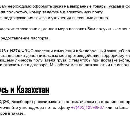
 Вам необходимо оформить заказ на выбранные товары, указав в ф
ля полностью, номер телефона и электронную почту
ля подтверждения заказа и уточнения внесенных данных.
одлежит страхованию, данная мера позволит Вам получить компен
предоставление паспорта.
2016 г. N374-ФЗ «О внесении изменений в Федеральный закон «О п
 установления дополнительных мер противодействия терроризму и
ющему личность получателя груза, с тем чтобы при доставке эксп
отразить ее в договоре. Мы обязуемся не разглашать и не исполь
усь и Казахстан
СДЭК, Боксберри) рассчитывается автоматически на странице офор
уточняйте у менеджера по телефону
+7(495)128-48-87
или на Emai
ов в заказе.