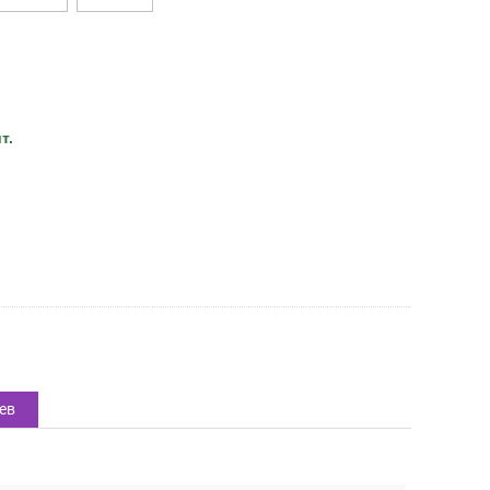
т.
ев