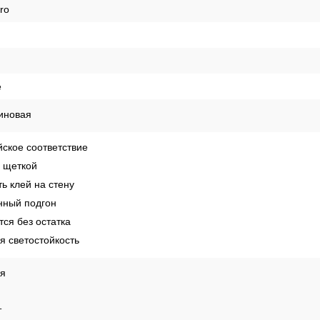
ro
е
иновая
ское соответствие
 щеткой
ь клей на стену
ный подгон
ся без остатка
 светостойкость
ая
т