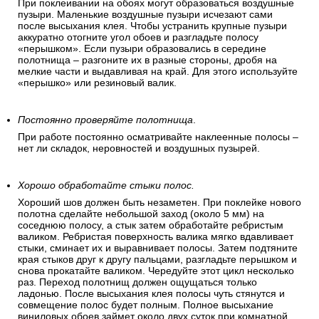
При поклеивании на обоях могут образоваться воздушные
пузыри. Маленькие воздушные пузыри исчезают сами
после высыхания клея. Чтобы устранить крупные пузыри
аккуратно отогните угол обоев и разгладьте полосу
«перышком». Если пузыри образовались в середине
полотнища – разгоните их в разные стороны, дробя на
мелкие части и выдавливая на край. Для этого используйте
«перышко» или резиновый валик.
Постоянно проверяйте полотнища
.
При работе постоянно осматривайте наклеенные полосы –
нет ли складок, неровностей и воздушных пузырей.
Хорошо обработайте стыки полос.
Хороший шов должен быть незаметен. При поклейке нового
полотна сделайте небольшой заход (около 5 мм) на
соседнюю полосу, а стык затем обработайте ребристым
валиком. Ребристая поверхность валика мягко вдавливает
стыки, сминает их и выравнивает полосы. Затем подтяните
края стыков друг к другу пальцами, разгладьте перышком и
снова прокатайте валиком. Чередуйте этот цикл несколько
раз. Переход полотнищ должен ощущаться только
ладонью. После высыхания клея полосы чуть стянутся и
совмещение полос будет полным. Полное высыхание
виниловых обоев займет около двух суток при комнатной