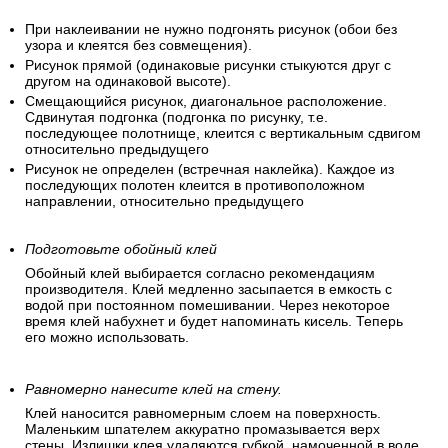
При наклеивании не нужно подгонять рисунок (обои без
узора и клеятся без совмещения).
Рисунок прямой (одинаковые рисунки стыкуются друг с
другом на одинаковой высоте).
Смещающийся рисунок, диагональное расположение.
Сдвинутая подгонка (подгонка по рисунку, т.е.
последующее полотнище, клеится с вертикальным сдвигом
относительно предыдущего
Рисунок не определен (встречная наклейка). Каждое из
последующих полотен клеится в противоположном
направлении, относительно предыдущего
Подготовьте обойный клей
Обойный клей выбирается согласно рекомендациям
производителя. Клей медленно засыпается в емкость с
водой при постоянном помешивании. Через некоторое
время клей набухнет и будет напоминать кисель. Теперь
его можно использовать.
Равномерно нанесите клей на стену.
Клей наносится равномерным слоем на поверхность.
Маленьким шпателем аккуратно промазывается верх
стены. Излишки клея удаляются губкой, намоченной в воде.