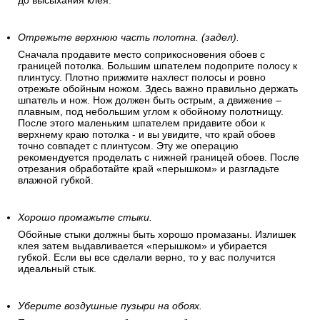
до высыхания клея.
Отрежьте верхнюю часть полотна. (задел).
Сначала продавите место соприкосновения обоев с
границей потолка. Большим шпателем подоприте полосу к
плинтусу. Плотно прижмите нахлест полосы и ровно
отрежьте обойным ножом. Здесь важно правильно держать
шпатель и нож. Нож должен быть острым, а движение –
плавным, под небольшим углом к обойному полотнищу.
После этого маленьким шпателем придавите обои к
верхнему краю потолка - и вы увидите, что край обоев
точно совпадет с плинтусом. Эту же операцию
рекомендуется проделать с нижней границей обоев. После
отрезания обработайте край «перышком» и разгладьте
влажной губкой.
Хорошо промажьте стыки.
Обойные стыки должны быть хорошо промазаны. Излишек
клея затем выдавливается «перышком» и убирается
губкой. Если вы все сделали верно, то у вас получится
идеальный стык.
Уберите воздушные пузыри на обоях.