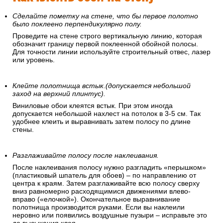
Сделайте пометку на стене, что бы первое полотно
было поклеено перпендикулярно полу.
Проведите на стене строго вертикальную линию, которая
обозначит границу первой поклеенной обойной полосы.
Для точности линии используйте строительный отвес, лазер
или уровень.
Клейте полотнища встык.(допускается небольшой
заход на верхний плинтус).
Виниловые обои клеятся встык. При этом иногда
допускается небольшой нахлест на потолок в 3-5 см. Так
удобнее клеить и выравнивать затем полосу по длине
стены.
Разглаживайте полосу после наклеивания.
После наклеивания полосу нужно разгладить «перышком»
(пластиковый шпатель для обоев) – по направлению от
центра к краям. Затем разглаживайте всю полосу сверху
вниз равномерно расходящимися движениями влево-
вправо («елочкой»). Окончательное выравнивание
полотнища производится руками. Если вы наклеили
неровно или появились воздушные пузыри – исправьте это