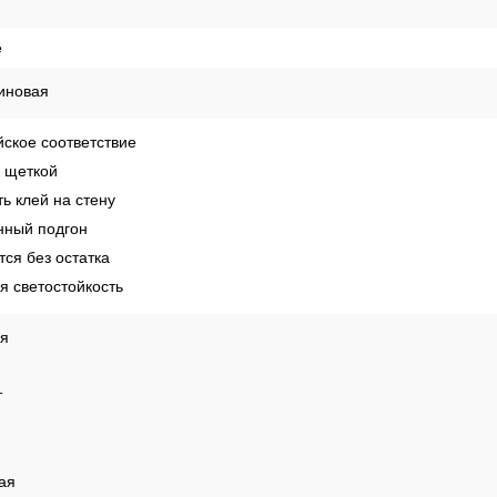
е
иновая
ское соответствие
 щеткой
ь клей на стену
ный подгон
ся без остатка
 светостойкость
ая
т
ая