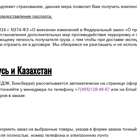
одлежит страхованию, данная мера позволит Вам получить компен
предоставление паспорта.
2016 г. N374-ФЗ «О внесении изменений в Федеральный закон «О п
 установления дополнительных мер противодействия терроризму и
ющему личность получателя груза, с тем чтобы при доставке эксп
отразить ее в договоре. Мы обязуемся не разглашать и не исполь
усь и Казахстан
СДЭК, Боксберри) рассчитывается автоматически на странице офор
уточняйте у менеджера по телефону
+7(495)128-48-87
или на Emai
ов в заказе.
ормить заказ на выбранные товары, указав в форме заказа точный
я полностью, номер телефона и электронную почту.