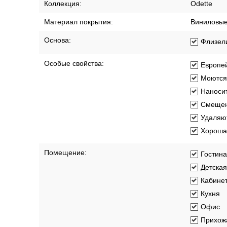
Коллекция:
Odette
Материал покрытия:
Виниловы
Основа:
Флизел
Особые свойства:
Европей
Моются
Наносит
Смещен
Удаляют
Хорошая
Помещение:
Гостин
Детская
Кабине
Кухня
Офис
Прихож