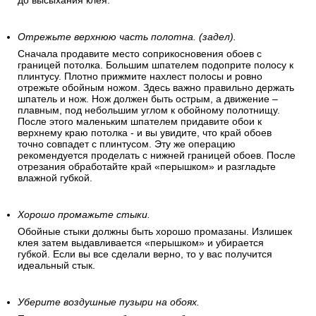
до высыхания клея.
Отрежьте верхнюю часть полотна. (задел).
Сначала продавите место соприкосновения обоев с
границей потолка. Большим шпателем подоприте полосу к
плинтусу. Плотно прижмите нахлест полосы и ровно
отрежьте обойным ножом. Здесь важно правильно держать
шпатель и нож. Нож должен быть острым, а движение –
плавным, под небольшим углом к обойному полотнищу.
После этого маленьким шпателем придавите обои к
верхнему краю потолка - и вы увидите, что край обоев
точно совпадет с плинтусом. Эту же операцию
рекомендуется проделать с нижней границей обоев. После
отрезания обработайте край «перышком» и разгладьте
влажной губкой.
Хорошо промажьте стыки.
Обойные стыки должны быть хорошо промазаны. Излишек
клея затем выдавливается «перышком» и убирается
губкой. Если вы все сделали верно, то у вас получится
идеальный стык.
Уберите воздушные пузыри на обоях.