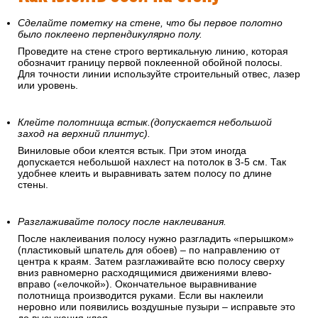
Сделайте пометку на стене, что бы первое полотно
было поклеено перпендикулярно полу.
Проведите на стене строго вертикальную линию, которая
обозначит границу первой поклеенной обойной полосы.
Для точности линии используйте строительный отвес, лазер
или уровень.
Клейте полотнища встык.(допускается небольшой
заход на верхний плинтус).
Виниловые обои клеятся встык. При этом иногда
допускается небольшой нахлест на потолок в 3-5 см. Так
удобнее клеить и выравнивать затем полосу по длине
стены.
Разглаживайте полосу после наклеивания.
После наклеивания полосу нужно разгладить «перышком»
(пластиковый шпатель для обоев) – по направлению от
центра к краям. Затем разглаживайте всю полосу сверху
вниз равномерно расходящимися движениями влево-
вправо («елочкой»). Окончательное выравнивание
полотнища производится руками. Если вы наклеили
неровно или появились воздушные пузыри – исправьте это