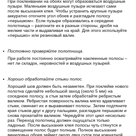
При поклеивании на обоях могут образоваться воздушные
пузыри. Маленькие воздушные пузыри исчезают сами
после высыхания клея. Чтобы устранить крупные пузыри
аккуратно отогните угол обоев и разгладьте полосу
«перышком». Если пузыри образовались в середине
полотнища – разгоните их в разные стороны, дробя на
мелкие части и выдавливая на край. Для этого используйте
«перышко» или резиновый валик.
Постоянно проверяйте полотнища
.
При работе постоянно осматривайте наклеенные полосы –
нет ли складок, неровностей и воздушных пузырей.
Хорошо обработайте стыки полос.
Хороший шов должен быть незаметен. При поклейке нового
полотна сделайте небольшой заход (около 5 мм) на
соседнюю полосу, а стык затем обработайте ребристым
валиком. Ребристая поверхность валика мягко вдавливает
стыки, сминает их и выравнивает полосы. Затем подтяните
края стыков друг к другу пальцами, разгладьте перышком и
снова прокатайте валиком. Чередуйте этот цикл несколько
раз. Переход полотнищ должен ощущаться только
ладонью. После высыхания клея полосы чуть стянутся и
совмещение полос будет полным. Полное высыхание
виниловых обоев займет около двух суток при комнатной