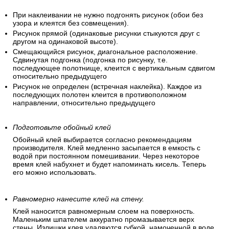
При наклеивании не нужно подгонять рисунок (обои без
узора и клеятся без совмещения).
Рисунок прямой (одинаковые рисунки стыкуются друг с
другом на одинаковой высоте).
Смещающийся рисунок, диагональное расположение.
Сдвинутая подгонка (подгонка по рисунку, т.е.
последующее полотнище, клеится с вертикальным сдвигом
относительно предыдущего
Рисунок не определен (встречная наклейка). Каждое из
последующих полотен клеится в противоположном
направлении, относительно предыдущего
Подготовьте обойный клей
Обойный клей выбирается согласно рекомендациям
производителя. Клей медленно засыпается в емкость с
водой при постоянном помешивании. Через некоторое
время клей набухнет и будет напоминать кисель. Теперь
его можно использовать.
Равномерно нанесите клей на стену.
Клей наносится равномерным слоем на поверхность.
Маленьким шпателем аккуратно промазывается верх
стены. Излишки клея удаляются губкой, намоченной в воде.