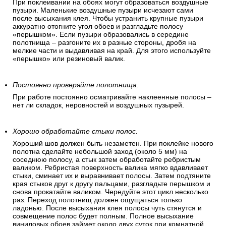
При поклеивании на обоях могут образоваться воздушные
пузыри. Маленькие воздушные пузыри исчезают сами
после высыхания клея. Чтобы устранить крупные пузыри
аккуратно отогните угол обоев и разгладьте полосу
«перышком». Если пузыри образовались в середине
полотнища – разгоните их в разные стороны, дробя на
мелкие части и выдавливая на край. Для этого используйте
«перышко» или резиновый валик.
Постоянно проверяйте полотнища
.
При работе постоянно осматривайте наклеенные полосы –
нет ли складок, неровностей и воздушных пузырей.
Хорошо обработайте стыки полос.
Хороший шов должен быть незаметен. При поклейке нового
полотна сделайте небольшой заход (около 5 мм) на
соседнюю полосу, а стык затем обработайте ребристым
валиком. Ребристая поверхность валика мягко вдавливает
стыки, сминает их и выравнивает полосы. Затем подтяните
края стыков друг к другу пальцами, разгладьте перышком и
снова прокатайте валиком. Чередуйте этот цикл несколько
раз. Переход полотнищ должен ощущаться только
ладонью. После высыхания клея полосы чуть стянутся и
совмещение полос будет полным. Полное высыхание
виниловых обоев займет около двух суток при комнатной