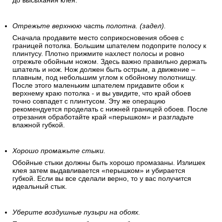
до высыхания клея.
Отрежьте верхнюю часть полотна. (задел).
Сначала продавите место соприкосновения обоев с
границей потолка. Большим шпателем подоприте полосу к
плинтусу. Плотно прижмите нахлест полосы и ровно
отрежьте обойным ножом. Здесь важно правильно держать
шпатель и нож. Нож должен быть острым, а движение –
плавным, под небольшим углом к обойному полотнищу.
После этого маленьким шпателем придавите обои к
верхнему краю потолка - и вы увидите, что край обоев
точно совпадет с плинтусом. Эту же операцию
рекомендуется проделать с нижней границей обоев. После
отрезания обработайте край «перышком» и разгладьте
влажной губкой.
Хорошо промажьте стыки.
Обойные стыки должны быть хорошо промазаны. Излишек
клея затем выдавливается «перышком» и убирается
губкой. Если вы все сделали верно, то у вас получится
идеальный стык.
Уберите воздушные пузыри на обоях.