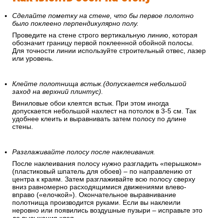
Сделайте пометку на стене, что бы первое полотно
было поклеено перпендикулярно полу.
Проведите на стене строго вертикальную линию, которая
обозначит границу первой поклеенной обойной полосы.
Для точности линии используйте строительный отвес, лазер
или уровень.
Клейте полотнища встык.(допускается небольшой
заход на верхний плинтус).
Виниловые обои клеятся встык. При этом иногда
допускается небольшой нахлест на потолок в 3-5 см. Так
удобнее клеить и выравнивать затем полосу по длине
стены.
Разглаживайте полосу после наклеивания.
После наклеивания полосу нужно разгладить «перышком»
(пластиковый шпатель для обоев) – по направлению от
центра к краям. Затем разглаживайте всю полосу сверху
вниз равномерно расходящимися движениями влево-
вправо («елочкой»). Окончательное выравнивание
полотнища производится руками. Если вы наклеили
неровно или появились воздушные пузыри – исправьте это