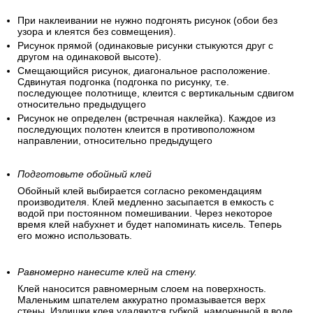
При наклеивании не нужно подгонять рисунок (обои без
узора и клеятся без совмещения).
Рисунок прямой (одинаковые рисунки стыкуются друг с
другом на одинаковой высоте).
Смещающийся рисунок, диагональное расположение.
Сдвинутая подгонка (подгонка по рисунку, т.е.
последующее полотнище, клеится с вертикальным сдвигом
относительно предыдущего
Рисунок не определен (встречная наклейка). Каждое из
последующих полотен клеится в противоположном
направлении, относительно предыдущего
Подготовьте обойный клей
Обойный клей выбирается согласно рекомендациям
производителя. Клей медленно засыпается в емкость с
водой при постоянном помешивании. Через некоторое
время клей набухнет и будет напоминать кисель. Теперь
его можно использовать.
Равномерно нанесите клей на стену.
Клей наносится равномерным слоем на поверхность.
Маленьким шпателем аккуратно промазывается верх
стены. Излишки клея удаляются губкой, намоченной в воде.