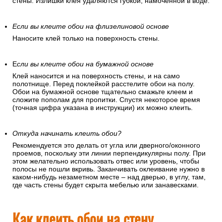
стены. Излишки клея удаляются губкой, намоченной в воде.
Если вы клеите обои на флизелиновой основе
Наносите клей только на поверхность стены.
Е
сли вы клеите обои на бумажной основе
Клей наносится и на поверхность стены, и на само
полотнище. Перед поклейкой расстелите обои на полу.
Обои на бумажной основе тщательно смажьте клеем и
сложите пополам для пропитки. Спустя некоторое время
(точная цифра указана в инструкции) их можно клеить.
Откуда начинать клеить обои?
Рекомендуется это делать от угла или дверного/оконного
проемов, поскольку эти линии перпендикулярны полу. При
этом желательно использовать отвес или уровень, чтобы
полосы не пошли вкривь. Заканчивать оклеивание нужно в
каком-нибудь незаметном месте – над дверью, в углу, там,
где часть стены будет скрыта мебелью или занавесками.
Как клеить обои на стену