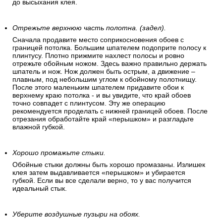
до высыхания клея.
Отрежьте верхнюю часть полотна. (задел).
Сначала продавите место соприкосновения обоев с
границей потолка. Большим шпателем подоприте полосу к
плинтусу. Плотно прижмите нахлест полосы и ровно
отрежьте обойным ножом. Здесь важно правильно держать
шпатель и нож. Нож должен быть острым, а движение –
плавным, под небольшим углом к обойному полотнищу.
После этого маленьким шпателем придавите обои к
верхнему краю потолка - и вы увидите, что край обоев
точно совпадет с плинтусом. Эту же операцию
рекомендуется проделать с нижней границей обоев. После
отрезания обработайте край «перышком» и разгладьте
влажной губкой.
Хорошо промажьте стыки.
Обойные стыки должны быть хорошо промазаны. Излишек
клея затем выдавливается «перышком» и убирается
губкой. Если вы все сделали верно, то у вас получится
идеальный стык.
Уберите воздушные пузыри на обоях.