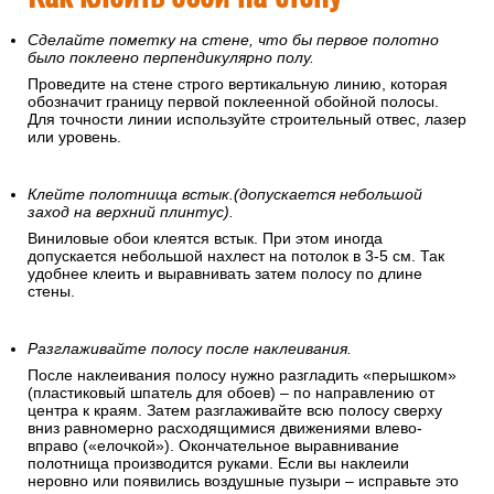
Сделайте пометку на стене, что бы первое полотно
было поклеено перпендикулярно полу.
Проведите на стене строго вертикальную линию, которая
обозначит границу первой поклеенной обойной полосы.
Для точности линии используйте строительный отвес, лазер
или уровень.
Клейте полотнища встык.(допускается небольшой
заход на верхний плинтус).
Виниловые обои клеятся встык. При этом иногда
допускается небольшой нахлест на потолок в 3-5 см. Так
удобнее клеить и выравнивать затем полосу по длине
стены.
Разглаживайте полосу после наклеивания.
После наклеивания полосу нужно разгладить «перышком»
(пластиковый шпатель для обоев) – по направлению от
центра к краям. Затем разглаживайте всю полосу сверху
вниз равномерно расходящимися движениями влево-
вправо («елочкой»). Окончательное выравнивание
полотнища производится руками. Если вы наклеили
неровно или появились воздушные пузыри – исправьте это