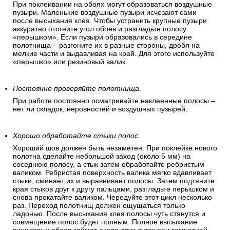
При поклеивании на обоях могут образоваться воздушные
пузыри. Маленькие воздушные пузыри исчезают сами
после высыхания клея. Чтобы устранить крупные пузыри
аккуратно отогните угол обоев и разгладьте полосу
«перышком». Если пузыри образовались в середине
полотнища – разгоните их в разные стороны, дробя на
мелкие части и выдавливая на край. Для этого используйте
«перышко» или резиновый валик.
Постоянно проверяйте полотнища
.
При работе постоянно осматривайте наклеенные полосы –
нет ли складок, неровностей и воздушных пузырей.
Хорошо обработайте стыки полос.
Хороший шов должен быть незаметен. При поклейке нового
полотна сделайте небольшой заход (около 5 мм) на
соседнюю полосу, а стык затем обработайте ребристым
валиком. Ребристая поверхность валика мягко вдавливает
стыки, сминает их и выравнивает полосы. Затем подтяните
края стыков друг к другу пальцами, разгладьте перышком и
снова прокатайте валиком. Чередуйте этот цикл несколько
раз. Переход полотнищ должен ощущаться только
ладонью. После высыхания клея полосы чуть стянутся и
совмещение полос будет полным. Полное высыхание