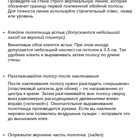
Проведите на стене строго вертикальную линию, которая
обозначит границу первой поклеенной обойной полосы.
Для точности линии используйте строительный отвес, лазер
или уровень.
Клейте полотнища встык.(допускается небольшой
заход на верхний плинтус).
Виниловые обои клеятся встык. При этом иногда
допускается небольшой нахлест на потолок в 3-5 см. Так
удобнее клеить и выравнивать затем полосу по длине
стены.
Разглаживайте полосу после наклеивания.
После наклеивания полосу нужно разгладить «перышком»
(пластиковый шпатель для обоев) – по направлению от
центра к краям. Затем разглаживайте всю полосу сверху
вниз равномерно расходящимися движениями влево-
вправо («елочкой»). Окончательное выравнивание
полотнища производится руками. Если вы наклеили
неровно или появились воздушные пузыри – исправьте это
до высыхания клея.
Отрежьте верхнюю часть полотна. (задел).