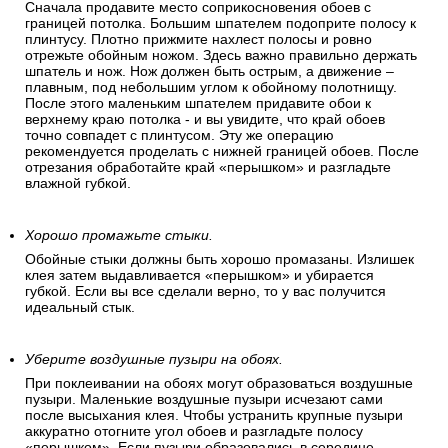
Сначала продавите место соприкосновения обоев с
границей потолка. Большим шпателем подоприте полосу к
плинтусу. Плотно прижмите нахлест полосы и ровно
отрежьте обойным ножом. Здесь важно правильно держать
шпатель и нож. Нож должен быть острым, а движение –
плавным, под небольшим углом к обойному полотнищу.
После этого маленьким шпателем придавите обои к
верхнему краю потолка - и вы увидите, что край обоев
точно совпадет с плинтусом. Эту же операцию
рекомендуется проделать с нижней границей обоев. После
отрезания обработайте край «перышком» и разгладьте
влажной губкой.
Хорошо промажьте стыки.
Обойные стыки должны быть хорошо промазаны. Излишек
клея затем выдавливается «перышком» и убирается
губкой. Если вы все сделали верно, то у вас получится
идеальный стык.
Уберите воздушные пузыри на обоях.
При поклеивании на обоях могут образоваться воздушные
пузыри. Маленькие воздушные пузыри исчезают сами
после высыхания клея. Чтобы устранить крупные пузыри
аккуратно отогните угол обоев и разгладьте полосу
«перышком». Если пузыри образовались в середине