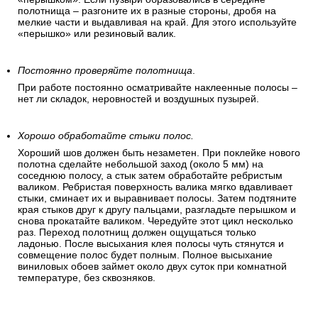
полотнища – разгоните их в разные стороны, дробя на
мелкие части и выдавливая на край. Для этого используйте
«перышко» или резиновый валик.
Постоянно проверяйте полотнища
.
При работе постоянно осматривайте наклеенные полосы –
нет ли складок, неровностей и воздушных пузырей.
Хорошо обработайте стыки полос.
Хороший шов должен быть незаметен. При поклейке нового
полотна сделайте небольшой заход (около 5 мм) на
соседнюю полосу, а стык затем обработайте ребристым
валиком. Ребристая поверхность валика мягко вдавливает
стыки, сминает их и выравнивает полосы. Затем подтяните
края стыков друг к другу пальцами, разгладьте перышком и
снова прокатайте валиком. Чередуйте этот цикл несколько
раз. Переход полотнищ должен ощущаться только
ладонью. После высыхания клея полосы чуть стянутся и
совмещение полос будет полным. Полное высыхание
виниловых обоев займет около двух суток при комнатной
температуре, без сквозняков.