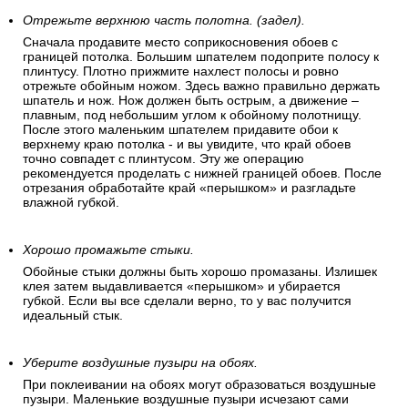
Отрежьте верхнюю часть полотна. (задел).
Сначала продавите место соприкосновения обоев с
границей потолка. Большим шпателем подоприте полосу к
плинтусу. Плотно прижмите нахлест полосы и ровно
отрежьте обойным ножом. Здесь важно правильно держать
шпатель и нож. Нож должен быть острым, а движение –
плавным, под небольшим углом к обойному полотнищу.
После этого маленьким шпателем придавите обои к
верхнему краю потолка - и вы увидите, что край обоев
точно совпадет с плинтусом. Эту же операцию
рекомендуется проделать с нижней границей обоев. После
отрезания обработайте край «перышком» и разгладьте
влажной губкой.
Хорошо промажьте стыки.
Обойные стыки должны быть хорошо промазаны. Излишек
клея затем выдавливается «перышком» и убирается
губкой. Если вы все сделали верно, то у вас получится
идеальный стык.
Уберите воздушные пузыри на обоях.
При поклеивании на обоях могут образоваться воздушные
пузыри. Маленькие воздушные пузыри исчезают сами