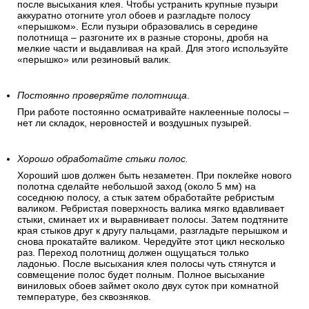
после высыхания клея. Чтобы устранить крупные пузыри
аккуратно отогните угол обоев и разгладьте полосу
«перышком». Если пузыри образовались в середине
полотнища – разгоните их в разные стороны, дробя на
мелкие части и выдавливая на край. Для этого используйте
«перышко» или резиновый валик.
Постоянно проверяйте полотнища
.
При работе постоянно осматривайте наклеенные полосы –
нет ли складок, неровностей и воздушных пузырей.
Хорошо обработайте стыки полос.
Хороший шов должен быть незаметен. При поклейке нового
полотна сделайте небольшой заход (около 5 мм) на
соседнюю полосу, а стык затем обработайте ребристым
валиком. Ребристая поверхность валика мягко вдавливает
стыки, сминает их и выравнивает полосы. Затем подтяните
края стыков друг к другу пальцами, разгладьте перышком и
снова прокатайте валиком. Чередуйте этот цикл несколько
раз. Переход полотнищ должен ощущаться только
ладонью. После высыхания клея полосы чуть стянутся и
совмещение полос будет полным. Полное высыхание
виниловых обоев займет около двух суток при комнатной
температуре, без сквозняков.