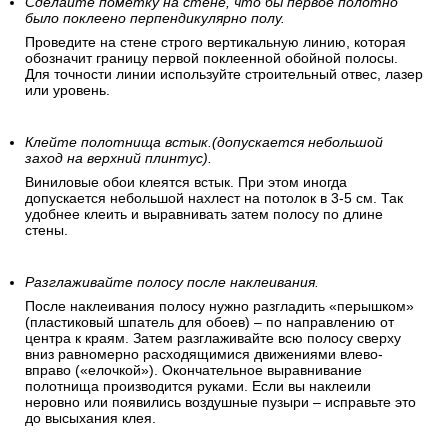
Сделайте пометку на стене, что бы первое полотно
было поклеено перпендикулярно полу.
Проведите на стене строго вертикальную линию, которая
обозначит границу первой поклеенной обойной полосы.
Для точности линии используйте строительный отвес, лазер
или уровень.
Клейте полотнища встык.(допускается небольшой
заход на верхний плинтус).
Виниловые обои клеятся встык. При этом иногда
допускается небольшой нахлест на потолок в 3-5 см. Так
удобнее клеить и выравнивать затем полосу по длине
стены.
Разглаживайте полосу после наклеивания.
После наклеивания полосу нужно разгладить «перышком»
(пластиковый шпатель для обоев) – по направлению от
центра к краям. Затем разглаживайте всю полосу сверху
вниз равномерно расходящимися движениями влево-
вправо («елочкой»). Окончательное выравнивание
полотнища производится руками. Если вы наклеили
неровно или появились воздушные пузыри – исправьте это
до высыхания клея.