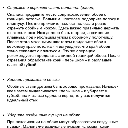
Отрежьте верхнюю часть полотна. (задел).
Сначала продавите место соприкосновения обоев с
границей потолка. Большим шпателем подоприте полосу к
плинтусу. Плотно прижмите нахлест полосы и ровно
отрежьте обойным ножом. Здесь важно правильно держать
шпатель и нож. Нож должен быть острым, а движение –
плавным, под небольшим углом к обойному полотнищу.
После этого маленьким шпателем придавите обои к
верхнему краю потолка - и вы увидите, что край обоев
точно совпадет с плинтусом. Эту же операцию
рекомендуется проделать с нижней границей обоев. После
отрезания обработайте край «перышком» и разгладьте
влажной губкой.
Хорошо промажьте стыки.
Обойные стыки должны быть хорошо промазаны. Излишек
клея затем выдавливается «перышком» и убирается
губкой. Если вы все сделали верно, то у вас получится
идеальный стык.
Уберите воздушные пузыри на обоях.
При поклеивании на обоях могут образоваться воздушные
пузыри. Маленькие воздушные пузыри исчезают сами