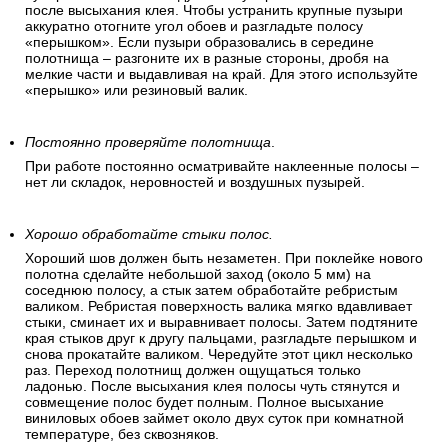
после высыхания клея. Чтобы устранить крупные пузыри
аккуратно отогните угол обоев и разгладьте полосу
«перышком». Если пузыри образовались в середине
полотнища – разгоните их в разные стороны, дробя на
мелкие части и выдавливая на край. Для этого используйте
«перышко» или резиновый валик.
Постоянно проверяйте полотнища
.
При работе постоянно осматривайте наклеенные полосы –
нет ли складок, неровностей и воздушных пузырей.
Хорошо обработайте стыки полос.
Хороший шов должен быть незаметен. При поклейке нового
полотна сделайте небольшой заход (около 5 мм) на
соседнюю полосу, а стык затем обработайте ребристым
валиком. Ребристая поверхность валика мягко вдавливает
стыки, сминает их и выравнивает полосы. Затем подтяните
края стыков друг к другу пальцами, разгладьте перышком и
снова прокатайте валиком. Чередуйте этот цикл несколько
раз. Переход полотнищ должен ощущаться только
ладонью. После высыхания клея полосы чуть стянутся и
совмещение полос будет полным. Полное высыхание
виниловых обоев займет около двух суток при комнатной
температуре, без сквозняков.