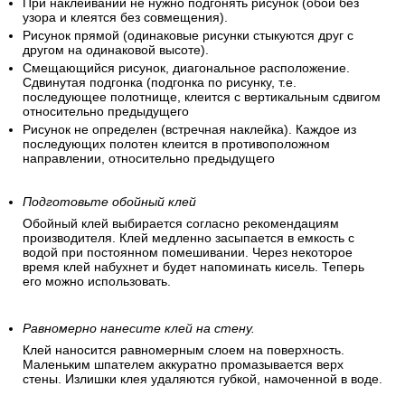
При наклеивании не нужно подгонять рисунок (обои без
узора и клеятся без совмещения).
Рисунок прямой (одинаковые рисунки стыкуются друг с
другом на одинаковой высоте).
Смещающийся рисунок, диагональное расположение.
Сдвинутая подгонка (подгонка по рисунку, т.е.
последующее полотнище, клеится с вертикальным сдвигом
относительно предыдущего
Рисунок не определен (встречная наклейка). Каждое из
последующих полотен клеится в противоположном
направлении, относительно предыдущего
Подготовьте обойный клей
Обойный клей выбирается согласно рекомендациям
производителя. Клей медленно засыпается в емкость с
водой при постоянном помешивании. Через некоторое
время клей набухнет и будет напоминать кисель. Теперь
его можно использовать.
Равномерно нанесите клей на стену.
Клей наносится равномерным слоем на поверхность.
Маленьким шпателем аккуратно промазывается верх
стены. Излишки клея удаляются губкой, намоченной в воде.