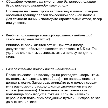
Сделайте пометку на стене, что бы первое полотно
было поклеено перпендикулярно полу.
Проведите на стене строго вертикальную линию, которая
обозначит границу первой поклеенной обойной полосы.
Для точности линии используйте строительный отвес, лазер
или уровень.
Клейте полотнища встык.(допускается небольшой
заход на верхний плинтус).
Виниловые обои клеятся встык. При этом иногда
допускается небольшой нахлест на потолок в 3-5 см. Так
удобнее клеить и выравнивать затем полосу по длине
стены.
Разглаживайте полосу после наклеивания.
После наклеивания полосу нужно разгладить «перышком»
(пластиковый шпатель для обоев) – по направлению от
центра к краям. Затем разглаживайте всю полосу сверху
вниз равномерно расходящимися движениями влево-
вправо («елочкой»). Окончательное выравнивание
полотнища производится руками. Если вы наклеили
неровно или появились воздушные пузыри – исправьте это
до высыхания клея.