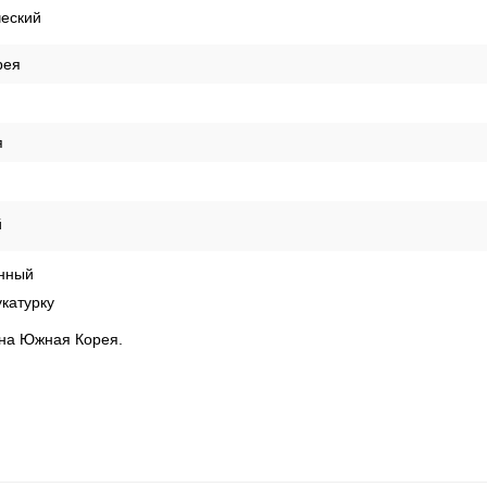
ческий
рея
я
й
нный
катурку
рана Южная Корея.