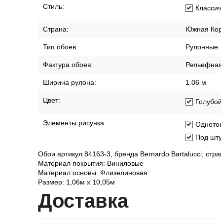
Стиль:
Класси
Страна:
Южная Ко
Тип обоев:
Рулонные
Фактура обоев:
Рельефна
Ширина рулона:
1.06 м
Цвет:
Голубо
Элементы рисунка:
Одното
Под шту
Обои артикул 84163-3, бренда Bernardo Bartalucci, ст
Материал покрытия: Виниловые
Материал основы: Флизелиновая
Размер: 1,06м х 10,05м
Дост
авка