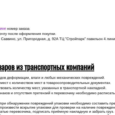
ине
номер заказа
почту после оформления покупки.
 Саввино, ул. Пригородная, д. 92А ТЦ "Стройпарк" павильон 4 лини
варов из транспортных компаний
ледов деформации, влаги и любых механических повреждений.
 мест с количеством мест в товаросопроводительных документах.
вовать количеству мест, указанных в транспортной накладной.
наков и отсутствия претензий к перевозчику необходимо расписатьс
 при обнаружении повреждений упаковки необходимо составить прет
е произвести вскрытие упаковки для проверки на наличие поврежде
чатью перевозчика, подписать приёмную накладную и забрать груз.