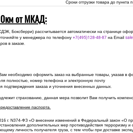
Сроки отгрузки товара до пункта п
10км от МКАД:
СДЭК, Боксберри) рассчитывается автоматически на странице офор
уточняйте у менеджера по телефону
+7(495)128-48-87
на Email
sal
ов в заказе.
 Вам необходимо оформить заказ на выбранные товары, указав в ф
ля полностью, номер телефона и электронную почту
ля подтверждения заказа и уточнения внесенных данных.
одлежит страхованию, данная мера позволит Вам получить компен
предоставление паспорта.
2016 г. N374-ФЗ «О внесении изменений в Федеральный закон «О п
 установления дополнительных мер противодействия терроризму и
ющему личность получателя груза, с тем чтобы при доставке эксп