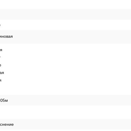
е
иновая
ая
т
р
ая
я
,05м
иснение