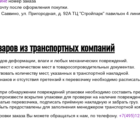
ине
номер заказа
почту после оформления покупки.
 Саввино, ул. Пригородная, д. 92А ТЦ "Стройпарк" павильон 4 лини
варов из транспортных компаний
ледов деформации, влаги и любых механических повреждений.
 мест с количеством мест в товаросопроводительных документах.
вовать количеству мест, указанных в транспортной накладной.
наков и отсутствия претензий к перевозчику необходимо расписатьс
 при обнаружении повреждений упаковки необходимо составить прет
е произвести вскрытие упаковки для проверки на наличие поврежде
чатью перевозчика, подписать приёмную накладную и забрать груз.