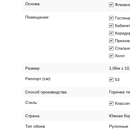
Длина рулона:
10.05 м
Коллекция:
Renzo
Материал покрытия:
Виниловы
Основа:
Флизел
Помещение:
Гостин
Кабине
Коридо
Прихож
Спальн
Холл
Размер:
1,06м х 10
Раппорт (см):
53
Способ производства:
Горячее т