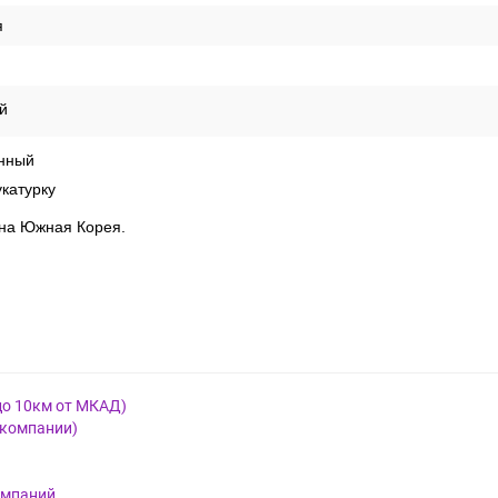
ческий
рея
я
й
нный
катурку
рана Южная Корея.