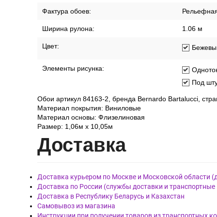
Стиль:
Класси
Страна:
Южная Ко
Тип обоев:
Рулонные
Фактура обоев:
Рельефна
Ширина рулона:
1.06 м
Цвет:
Бежевы
Элементы рисунка:
Одното
Под шту
Обои артикул 84163-2, бренда Bernardo Bartalucci, ст
Материал покрытия: Виниловые
Материал основы: Флизелиновая
Размер: 1,06м х 10,05м
Дост
авка