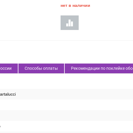
Код товара:
32805
3 960
₽
Цена:
нет в наличии
России
Способы оплаты
Рекомендации по поклейке обо
artalucci