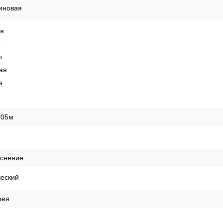
е
иновая
ая
т
р
ая
я
,05м
иснение