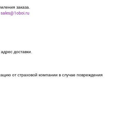
зовать паспортные данные клиента.
мления заказа.
l
sales@1oboi.ru
 адрес доставки.
сацию от страховой компании в случае повреждения