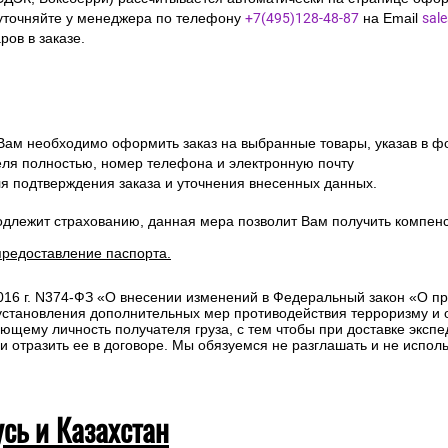
Сроки отгрузки товара до пункта п
10км от МКАД:
СДЭК, Боксберри) рассчитывается автоматически на странице офор
уточняйте у менеджера по телефону
+7(495)128-48-87
на Email
sal
ов в заказе.
 Вам необходимо оформить заказ на выбранные товары, указав в ф
ля полностью, номер телефона и электронную почту
ля подтверждения заказа и уточнения внесенных данных.
одлежит страхованию, данная мера позволит Вам получить компен
предоставление паспорта.
2016 г. N374-ФЗ «О внесении изменений в Федеральный закон «О п
 установления дополнительных мер противодействия терроризму и
ющему личность получателя груза, с тем чтобы при доставке эксп