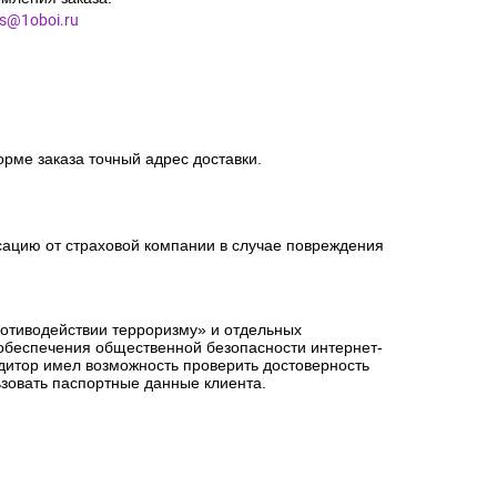
риема ТК: 1-3 дня.
мления заказа.
es@1oboi.ru
орме заказа точный адрес доставки.
сацию от страховой компании в случае повреждения
ротиводействии терроризму» и отдельных
 обеспечения общественной безопасности интернет-
едитор имел возможность проверить достоверность