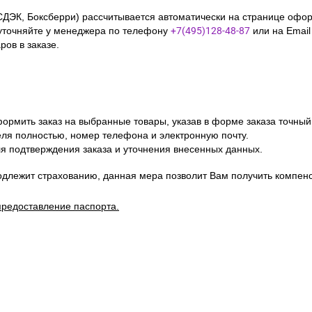
отразить ее в договоре. Мы обязуемся не разглашать и не исполь
усь и Казахстан
СДЭК, Боксберри) рассчитывается автоматически на странице офор
уточняйте у менеджера по телефону
+7(495)128-48-87
или на Emai
ов в заказе.
ормить заказ на выбранные товары, указав в форме заказа точный
я полностью, номер телефона и электронную почту.
я подтверждения заказа и уточнения внесенных данных.
одлежит страхованию, данная мера позволит Вам получить компен
предоставление паспорта.