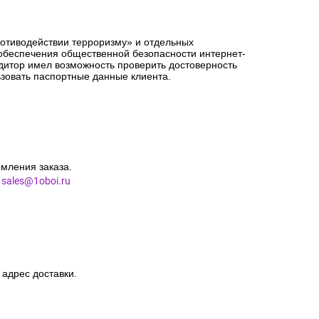
ротиводействии терроризму» и отдельных
 обеспечения общественной безопасности интернет-
едитор имел возможность проверить достоверность
зовать паспортные данные клиента.
мления заказа.
l
sales@1oboi.ru
 адрес доставки.