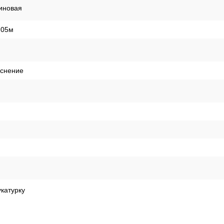
иновая
,05м
иснение
катурку