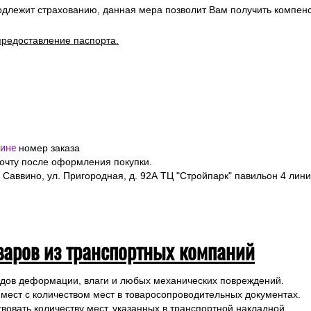
одлежит страхованию, данная мера позволит Вам получить компен
предоставление паспорта.
ине
номер заказа
почту после оформления покупки.
 Саввино, ул. Пригородная, д. 92А ТЦ "Стройпарк" павильон 4 лини
варов из транспортных компаний
ледов деформации, влаги и любых механических повреждений.
 мест с количеством мест в товаросопроводительных документах.
вовать количеству мест, указанных в транспортной накладной.