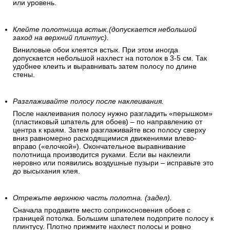
или уровень.
Клейте полотнища встык.(допускается небольшой
заход на верхний плинтус).
Виниловые обои клеятся встык. При этом иногда
допускается небольшой нахлест на потолок в 3-5 см. Так
удобнее клеить и выравнивать затем полосу по длине
стены.
Разглаживайте полосу после наклеивания.
После наклеивания полосу нужно разгладить «перышком»
(пластиковый шпатель для обоев) – по направлению от
центра к краям. Затем разглаживайте всю полосу сверху
вниз равномерно расходящимися движениями влево-
вправо («елочкой»). Окончательное выравнивание
полотнища производится руками. Если вы наклеили
неровно или появились воздушные пузыри – исправьте это
до высыхания клея.
Отрежьте верхнюю часть полотна. (задел).
Сначала продавите место соприкосновения обоев с
границей потолка. Большим шпателем подоприте полосу к
плинтусу. Плотно прижмите нахлест полосы и ровно