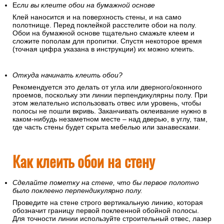
Е
сли вы клеите обои на бумажной основе
Клей наносится и на поверхность стены, и на само
полотнище. Перед поклейкой расстелите обои на полу.
Обои на бумажной основе тщательно смажьте клеем и
сложите пополам для пропитки. Спустя некоторое время
(точная цифра указана в инструкции) их можно клеить.
Откуда начинать клеить обои?
Рекомендуется это делать от угла или дверного/оконного
проемов, поскольку эти линии перпендикулярны полу. При
этом желательно использовать отвес или уровень, чтобы
полосы не пошли вкривь. Заканчивать оклеивание нужно в
каком-нибудь незаметном месте – над дверью, в углу, там,
где часть стены будет скрыта мебелью или занавесками.
Как клеить обои на стену
Сделайте пометку на стене, что бы первое полотно
было поклеено перпендикулярно полу.
Проведите на стене строго вертикальную линию, которая
обозначит границу первой поклеенной обойной полосы.
Для точности линии используйте строительный отвес, лазер