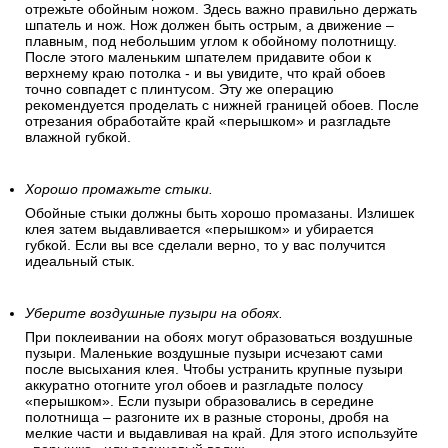
отрежьте обойным ножом. Здесь важно правильно держать
шпатель и нож. Нож должен быть острым, а движение –
плавным, под небольшим углом к обойному полотнищу.
После этого маленьким шпателем придавите обои к
верхнему краю потолка - и вы увидите, что край обоев
точно совпадет с плинтусом. Эту же операцию
рекомендуется проделать с нижней границей обоев. После
отрезания обработайте край «перышком» и разгладьте
влажной губкой.
Хорошо промажьте стыки.
Обойные стыки должны быть хорошо промазаны. Излишек
клея затем выдавливается «перышком» и убирается
губкой. Если вы все сделали верно, то у вас получится
идеальный стык.
Уберите воздушные пузыри на обоях.
При поклеивании на обоях могут образоваться воздушные
пузыри. Маленькие воздушные пузыри исчезают сами
после высыхания клея. Чтобы устранить крупные пузыри
аккуратно отогните угол обоев и разгладьте полосу
«перышком». Если пузыри образовались в середине
полотнища – разгоните их в разные стороны, дробя на
мелкие части и выдавливая на край. Для этого используйте