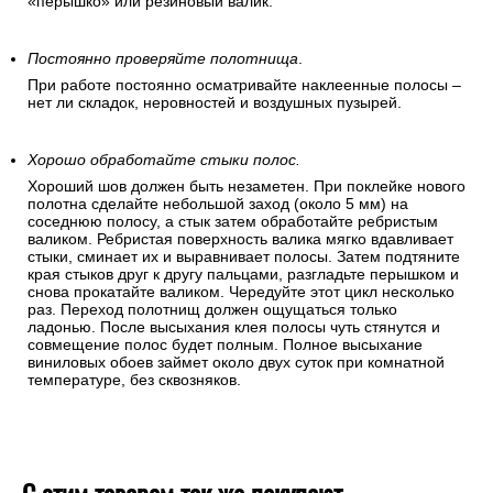
«перышко» или резиновый валик.
Постоянно проверяйте полотнища
.
При работе постоянно осматривайте наклеенные полосы –
нет ли складок, неровностей и воздушных пузырей.
Хорошо обработайте стыки полос.
Хороший шов должен быть незаметен. При поклейке нового
полотна сделайте небольшой заход (около 5 мм) на
соседнюю полосу, а стык затем обработайте ребристым
валиком. Ребристая поверхность валика мягко вдавливает
стыки, сминает их и выравнивает полосы. Затем подтяните
края стыков друг к другу пальцами, разгладьте перышком и
снова прокатайте валиком. Чередуйте этот цикл несколько
раз. Переход полотнищ должен ощущаться только
ладонью. После высыхания клея полосы чуть стянутся и
совмещение полос будет полным. Полное высыхание
виниловых обоев займет около двух суток при комнатной
температуре, без сквозняков.