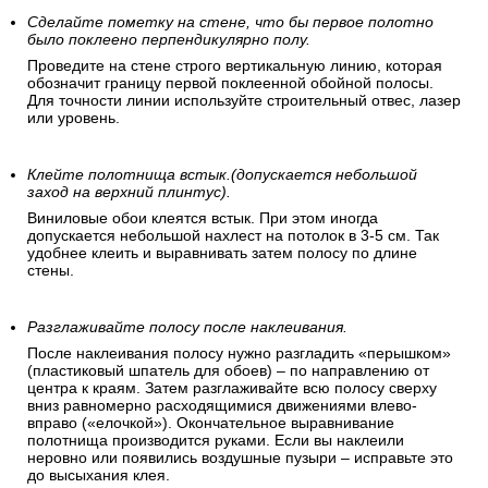
Сделайте пометку на стене, что бы первое полотно
было поклеено перпендикулярно полу.
Проведите на стене строго вертикальную линию, которая
обозначит границу первой поклеенной обойной полосы.
Для точности линии используйте строительный отвес, лазер
или уровень.
Клейте полотнища встык.(допускается небольшой
заход на верхний плинтус).
Виниловые обои клеятся встык. При этом иногда
допускается небольшой нахлест на потолок в 3-5 см. Так
удобнее клеить и выравнивать затем полосу по длине
стены.
Разглаживайте полосу после наклеивания.
После наклеивания полосу нужно разгладить «перышком»
(пластиковый шпатель для обоев) – по направлению от
центра к краям. Затем разглаживайте всю полосу сверху
вниз равномерно расходящимися движениями влево-
вправо («елочкой»). Окончательное выравнивание
полотнища производится руками. Если вы наклеили
неровно или появились воздушные пузыри – исправьте это
до высыхания клея.