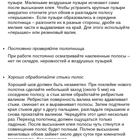
пузыри. Маленькие воздушные пузыри исчезают сами
после высыхания клея. Чтобы устранить крупные пузыри
аккуратно отогните угол обоев и разгладьте полосу
«перышком». Если пузыри образовались в середине
полотнища – разгоните их в разные стороны, дробя на
мелкие части и выдавливая на край. Для этого используйте
«перышко» или резиновый валик.
Постоянно проверяйте полотнища
.
При работе постоянно осматривайте наклеенные полосы –
нет ли складок, неровностей и воздушных пузырей.
Хорошо обработайте стыки полос.
Хороший шов должен быть незаметен. При поклейке нового
полотна сделайте небольшой заход (около 5 мм) на
соседнюю полосу, а стык затем обработайте ребристым
валиком. Ребристая поверхность валика мягко вдавливает
стыки, сминает их и выравнивает полосы. Затем подтяните
края стыков друг к другу пальцами, разгладьте перышком и
снова прокатайте валиком. Чередуйте этот цикл несколько
раз. Переход полотнищ должен ощущаться только
ладонью. После высыхания клея полосы чуть стянутся и
совмещение полос будет полным. Полное высыхание
виниловых обоев займет около двух суток при комнатной