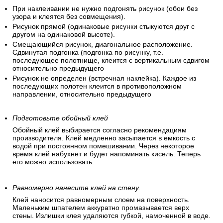
При наклеивании не нужно подгонять рисунок (обои без
узора и клеятся без совмещения).
Рисунок прямой (одинаковые рисунки стыкуются друг с
другом на одинаковой высоте).
Смещающийся рисунок, диагональное расположение.
Сдвинутая подгонка (подгонка по рисунку, т.е.
последующее полотнище, клеится с вертикальным сдвигом
относительно предыдущего
Рисунок не определен (встречная наклейка). Каждое из
последующих полотен клеится в противоположном
направлении, относительно предыдущего
Подготовьте обойный клей
Обойный клей выбирается согласно рекомендациям
производителя. Клей медленно засыпается в емкость с
водой при постоянном помешивании. Через некоторое
время клей набухнет и будет напоминать кисель. Теперь
его можно использовать.
Равномерно нанесите клей на стену.
Клей наносится равномерным слоем на поверхность.
Маленьким шпателем аккуратно промазывается верх
стены. Излишки клея удаляются губкой, намоченной в воде.