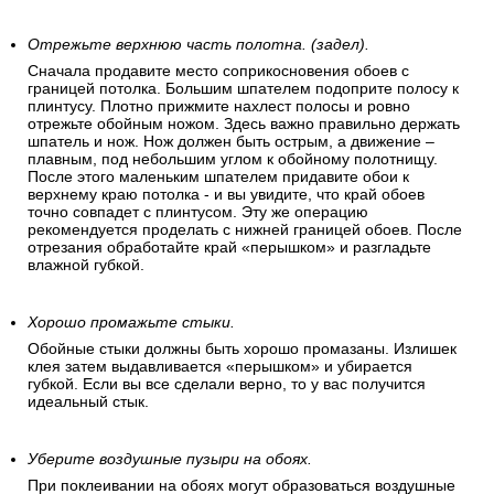
Отрежьте верхнюю часть полотна. (задел).
Сначала продавите место соприкосновения обоев с
границей потолка. Большим шпателем подоприте полосу к
плинтусу. Плотно прижмите нахлест полосы и ровно
отрежьте обойным ножом. Здесь важно правильно держать
шпатель и нож. Нож должен быть острым, а движение –
плавным, под небольшим углом к обойному полотнищу.
После этого маленьким шпателем придавите обои к
верхнему краю потолка - и вы увидите, что край обоев
точно совпадет с плинтусом. Эту же операцию
рекомендуется проделать с нижней границей обоев. После
отрезания обработайте край «перышком» и разгладьте
влажной губкой.
Хорошо промажьте стыки.
Обойные стыки должны быть хорошо промазаны. Излишек
клея затем выдавливается «перышком» и убирается
губкой. Если вы все сделали верно, то у вас получится
идеальный стык.
Уберите воздушные пузыри на обоях.
При поклеивании на обоях могут образоваться воздушные