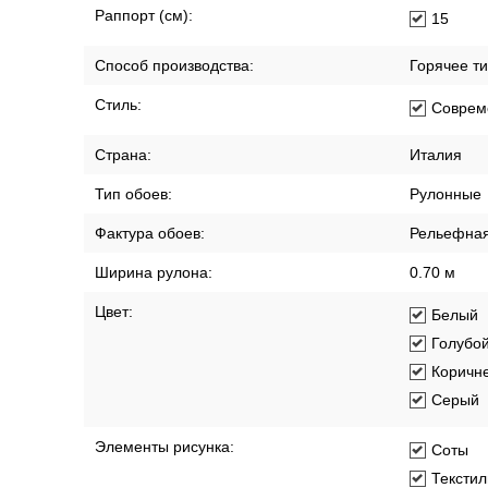
Раппорт (см):
15
Способ производства:
Горячее т
Стиль:
Соврем
Страна:
Италия
Тип обоев:
Рулонные
Фактура обоев:
Рельефна
Ширина рулона:
0.70 м
Цвет:
Белый
Голубо
Коричн
Серый
Элементы рисунка:
Соты
Текстил