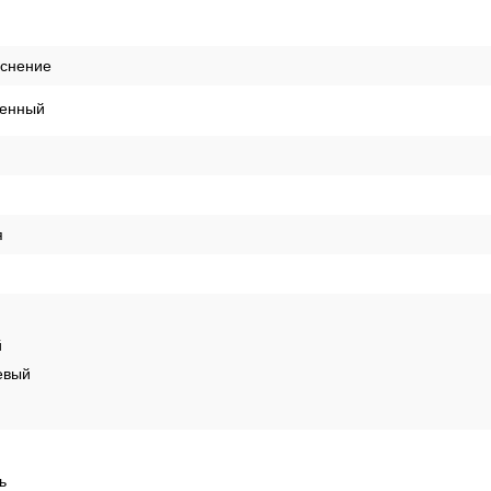
иснение
енный
я
й
евый
ь