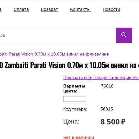
а
Оплата
Возврат
Контакты
Новости
iti Parati Vision 0.70м х 10.05м винил на флизелине
 Zambaiti Parati Vision 0.70м х 10.05м винил н
Показать ещё товары коллекции Vis
Варианты
76010
цвета:
Код товара:
58315
8 500
₽
Цена: