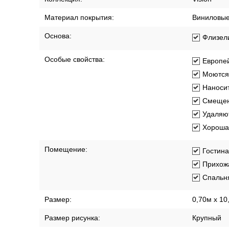
Материал покрытия:
Виниловы
Основа:
Флизел
Особые свойства:
Европей
Моются
Наносит
Смещен
Удаляют
Хорошая
Помещение:
Гостин
Прихож
Спальн
Размер:
0,70м x 10
Размер рисунка:
Крупный