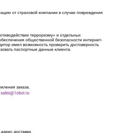
сацию от страховой компании в случае повреждения
ротиводействии терроризму» и отдельных
 обеспечения общественной безопасности интернет-
едитор имел возможность проверить достоверность
зовать паспортные данные клиента.
мления заказа.
l
sales@1oboi.ru
 адрес доставки.