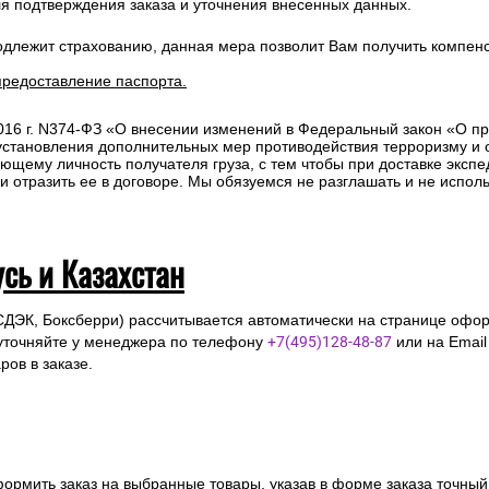
ля подтверждения заказа и уточнения внесенных данных.
одлежит страхованию, данная мера позволит Вам получить компен
предоставление паспорта.
2016 г. N374-ФЗ «О внесении изменений в Федеральный закон «О п
 установления дополнительных мер противодействия терроризму и
ющему личность получателя груза, с тем чтобы при доставке эксп
отразить ее в договоре. Мы обязуемся не разглашать и не исполь
усь и Казахстан
СДЭК, Боксберри) рассчитывается автоматически на странице офор
уточняйте у менеджера по телефону
+7(495)128-48-87
или на Emai
ов в заказе.
ормить заказ на выбранные товары, указав в форме заказа точный