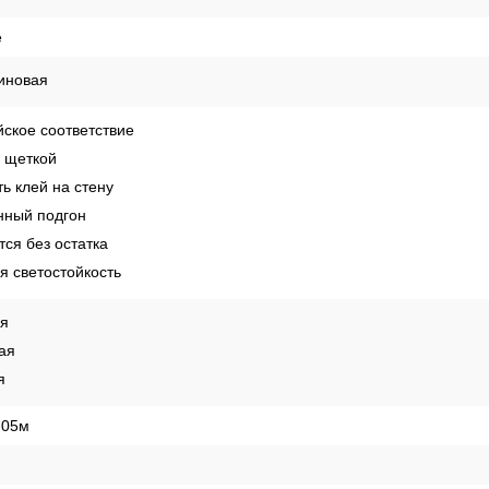
е
иновая
ское соответствие
 щеткой
ь клей на стену
ный подгон
ся без остатка
 светостойкость
ая
ая
я
,05м