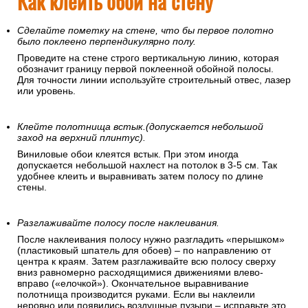
Как клеить обои на стену
Сделайте пометку на стене, что бы первое полотно
было поклеено перпендикулярно полу.
Проведите на стене строго вертикальную линию, которая
обозначит границу первой поклеенной обойной полосы.
Для точности линии используйте строительный отвес, лазер
или уровень.
Клейте полотнища встык.(допускается небольшой
заход на верхний плинтус).
Виниловые обои клеятся встык. При этом иногда
допускается небольшой нахлест на потолок в 3-5 см. Так
удобнее клеить и выравнивать затем полосу по длине
стены.
Разглаживайте полосу после наклеивания.
После наклеивания полосу нужно разгладить «перышком»
(пластиковый шпатель для обоев) – по направлению от
центра к краям. Затем разглаживайте всю полосу сверху
вниз равномерно расходящимися движениями влево-
вправо («елочкой»). Окончательное выравнивание
полотнища производится руками. Если вы наклеили
неровно или появились воздушные пузыри – исправьте это