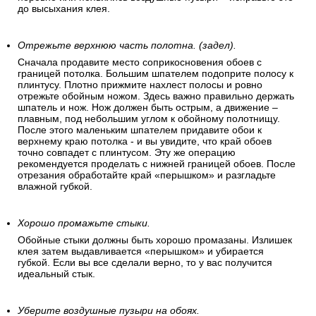
до высыхания клея.
Отрежьте верхнюю часть полотна. (задел).
Сначала продавите место соприкосновения обоев с
границей потолка. Большим шпателем подоприте полосу к
плинтусу. Плотно прижмите нахлест полосы и ровно
отрежьте обойным ножом. Здесь важно правильно держать
шпатель и нож. Нож должен быть острым, а движение –
плавным, под небольшим углом к обойному полотнищу.
После этого маленьким шпателем придавите обои к
верхнему краю потолка - и вы увидите, что край обоев
точно совпадет с плинтусом. Эту же операцию
рекомендуется проделать с нижней границей обоев. После
отрезания обработайте край «перышком» и разгладьте
влажной губкой.
Хорошо промажьте стыки.
Обойные стыки должны быть хорошо промазаны. Излишек
клея затем выдавливается «перышком» и убирается
губкой. Если вы все сделали верно, то у вас получится
идеальный стык.
Уберите воздушные пузыри на обоях.