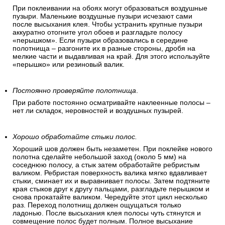
При поклеивании на обоях могут образоваться воздушные
пузыри. Маленькие воздушные пузыри исчезают сами
после высыхания клея. Чтобы устранить крупные пузыри
аккуратно отогните угол обоев и разгладьте полосу
«перышком». Если пузыри образовались в середине
полотнища – разгоните их в разные стороны, дробя на
мелкие части и выдавливая на край. Для этого используйте
«перышко» или резиновый валик.
Постоянно проверяйте полотнища
.
При работе постоянно осматривайте наклеенные полосы –
нет ли складок, неровностей и воздушных пузырей.
Хорошо обработайте стыки полос.
Хороший шов должен быть незаметен. При поклейке нового
полотна сделайте небольшой заход (около 5 мм) на
соседнюю полосу, а стык затем обработайте ребристым
валиком. Ребристая поверхность валика мягко вдавливает
стыки, сминает их и выравнивает полосы. Затем подтяните
края стыков друг к другу пальцами, разгладьте перышком и
снова прокатайте валиком. Чередуйте этот цикл несколько
раз. Переход полотнищ должен ощущаться только
ладонью. После высыхания клея полосы чуть стянутся и
совмещение полос будет полным. Полное высыхание