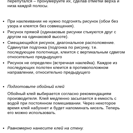
перепутался – пронумеруйте их, сделав отметки верха и
низа каждой полосы.
При наклеивании не нужно подгонять рисунок (обои без
узора и клеятся без совмещения).
Рисунок прямой (одинаковые рисунки стыкуются друг с
другом на одинаковой высоте).
Смещающийся рисунок, диагональное расположение.
Сдвинутая подгонка (подгонка по рисунку, т.е.
последующее полотнище, клеится с вертикальным сдвигом
относительно предыдущего
Рисунок не определен (встречная наклейка). Каждое из
последующих полотен клеится в противоположном
направлении, относительно предыдущего
Подготовьте обойный клей
Обойный клей выбирается согласно рекомендациям
производителя. Клей медленно засыпается в емкость с
водой при постоянном помешивании. Через некоторое
время клей набухнет и будет напоминать кисель. Теперь
его можно использовать.
Равномерно нанесите клей на стену.