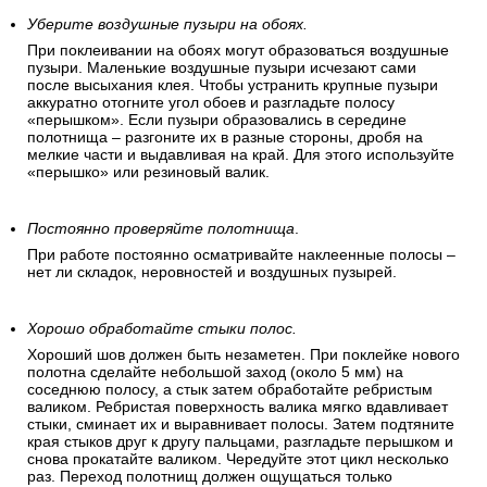
Уберите воздушные пузыри на обоях.
При поклеивании на обоях могут образоваться воздушные
пузыри. Маленькие воздушные пузыри исчезают сами
после высыхания клея. Чтобы устранить крупные пузыри
аккуратно отогните угол обоев и разгладьте полосу
«перышком». Если пузыри образовались в середине
полотнища – разгоните их в разные стороны, дробя на
мелкие части и выдавливая на край. Для этого используйте
«перышко» или резиновый валик.
Постоянно проверяйте полотнища
.
При работе постоянно осматривайте наклеенные полосы –
нет ли складок, неровностей и воздушных пузырей.
Хорошо обработайте стыки полос.
Хороший шов должен быть незаметен. При поклейке нового
полотна сделайте небольшой заход (около 5 мм) на
соседнюю полосу, а стык затем обработайте ребристым
валиком. Ребристая поверхность валика мягко вдавливает
стыки, сминает их и выравнивает полосы. Затем подтяните
края стыков друг к другу пальцами, разгладьте перышком и
снова прокатайте валиком. Чередуйте этот цикл несколько
раз. Переход полотнищ должен ощущаться только