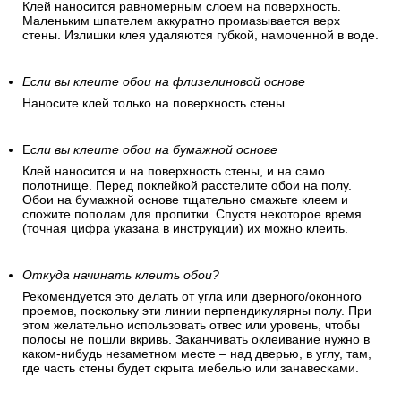
Клей наносится равномерным слоем на поверхность.
Маленьким шпателем аккуратно промазывается верх
стены. Излишки клея удаляются губкой, намоченной в воде.
Если вы клеите обои на флизелиновой основе
Наносите клей только на поверхность стены.
Е
сли вы клеите обои на бумажной основе
Клей наносится и на поверхность стены, и на само
полотнище. Перед поклейкой расстелите обои на полу.
Обои на бумажной основе тщательно смажьте клеем и
сложите пополам для пропитки. Спустя некоторое время
(точная цифра указана в инструкции) их можно клеить.
Откуда начинать клеить обои?
Рекомендуется это делать от угла или дверного/оконного
проемов, поскольку эти линии перпендикулярны полу. При
этом желательно использовать отвес или уровень, чтобы
полосы не пошли вкривь. Заканчивать оклеивание нужно в
каком-нибудь незаметном месте – над дверью, в углу, там,
где часть стены будет скрыта мебелью или занавесками.