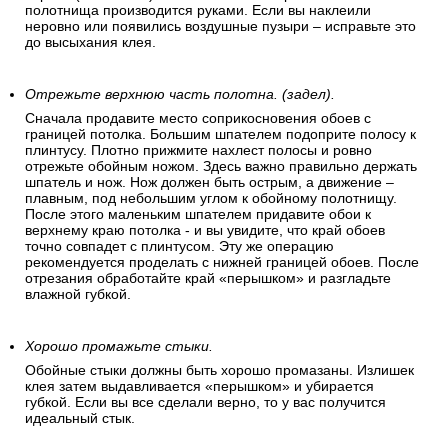
полотнища производится руками. Если вы наклеили
неровно или появились воздушные пузыри – исправьте это
до высыхания клея.
Отрежьте верхнюю часть полотна. (задел).
Сначала продавите место соприкосновения обоев с
границей потолка. Большим шпателем подоприте полосу к
плинтусу. Плотно прижмите нахлест полосы и ровно
отрежьте обойным ножом. Здесь важно правильно держать
шпатель и нож. Нож должен быть острым, а движение –
плавным, под небольшим углом к обойному полотнищу.
После этого маленьким шпателем придавите обои к
верхнему краю потолка - и вы увидите, что край обоев
точно совпадет с плинтусом. Эту же операцию
рекомендуется проделать с нижней границей обоев. После
отрезания обработайте край «перышком» и разгладьте
влажной губкой.
Хорошо промажьте стыки.
Обойные стыки должны быть хорошо промазаны. Излишек
клея затем выдавливается «перышком» и убирается
губкой. Если вы все сделали верно, то у вас получится
идеальный стык.