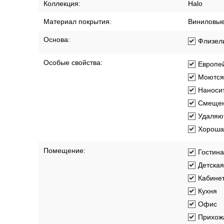
Коллекция:
Halo
Материал покрытия:
Виниловы
Основа:
Флизел
Особые свойства:
Европей
Моются
Наносит
Смещен
Удаляют
Хорошая
Помещение:
Гостин
Детская
Кабине
Кухня
Офис
Прихож