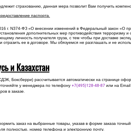
одлежит страхованию, данная мера позволит Вам получить компен
предоставление паспорта.
2016 г. N374-ФЗ «О внесении изменений в Федеральный закон «О п
 установления дополнительных мер противодействия терроризму и
ющему личность получателя груза, с тем чтобы при доставке эксп
отразить ее в договоре. Мы обязуемся не разглашать и не исполь
усь и Казахстан
СДЭК, Боксберри) рассчитывается автоматически на странице офор
уточняйте у менеджера по телефону
+7(495)128-48-87
или на Emai
ов в заказе.
ормить заказ на выбранные товары, указав в форме заказа точный
я полностью, номер телефона и электронную почту.