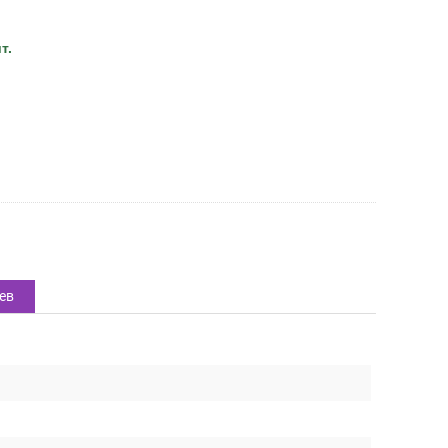
т.
ев