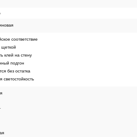
е
иновая
ское соответствие
 щеткой
ь клей на стену
ный подгон
ся без остатка
 светостойкость
ая
т
ая