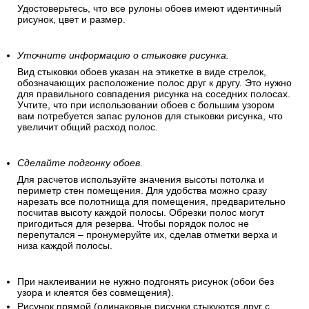
Удостоверьтесь, что все рулоны обоев имеют идентичный
рисунок, цвет и размер.
Уточните информацию о стыковке рисунка.
Вид стыковки обоев указан на этикетке в виде стрелок,
обозначающих расположение полос друг к другу. Это нужно
для правильного совпадения рисунка на соседних полосах.
Учтите, что при использовании обоев с большим узором
вам потребуется запас рулонов для стыковки рисунка, что
увеличит общий расход полос.
Сделайте подгонку обоев.
Для расчетов используйте значения высоты потолка и
периметр стен помещения. Для удобства можно сразу
нарезать все полотнища для помещения, предварительно
посчитав высоту каждой полосы. Обрезки полос могут
пригодиться для резерва. Чтобы порядок полос не
перепутался – пронумеруйте их, сделав отметки верха и
низа каждой полосы.
При наклеивании не нужно подгонять рисунок (обои без
узора и клеятся без совмещения).
Рисунок прямой (одинаковые рисунки стыкуются друг с