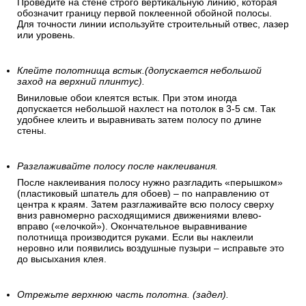
Проведите на стене строго вертикальную линию, которая
обозначит границу первой поклеенной обойной полосы.
Для точности линии используйте строительный отвес, лазер
или уровень.
Клейте полотнища встык.(допускается небольшой
заход на верхний плинтус).
Виниловые обои клеятся встык. При этом иногда
допускается небольшой нахлест на потолок в 3-5 см. Так
удобнее клеить и выравнивать затем полосу по длине
стены.
Разглаживайте полосу после наклеивания.
После наклеивания полосу нужно разгладить «перышком»
(пластиковый шпатель для обоев) – по направлению от
центра к краям. Затем разглаживайте всю полосу сверху
вниз равномерно расходящимися движениями влево-
вправо («елочкой»). Окончательное выравнивание
полотнища производится руками. Если вы наклеили
неровно или появились воздушные пузыри – исправьте это
до высыхания клея.
Отрежьте верхнюю часть полотна. (задел).