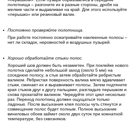
полотнища – разгоните их в разные стороны, дробя на
мелкие части и выдавливая на край. Для этого используйте
«перышко» или резиновый валик.
Постоянно проверяйте полотнища
.
При работе постоянно осматривайте наклеенные полосы –
нет ли складок, неровностей и воздушных пузырей.
Хорошо обработайте стыки полос.
Хороший шов должен быть незаметен. При поклейке нового
полотна сделайте небольшой заход (около 5 мм) на
соседнюю полосу, а стык затем обработайте ребристым
валиком. Ребристая поверхность валика мягко вдавливает
стыки, сминает их и выравнивает полосы. Затем подтяните
края стыков друг к другу пальцами, разгладьте перышком и
снова прокатайте валиком. Чередуйте этот цикл несколько
раз. Переход полотнищ должен ощущаться только
ладонью. После высыхания клея полосы чуть стянутся и
совмещение полос будет полным. Полное высыхание
виниловых обоев займет около двух суток при комнатной
температуре, без сквозняков.