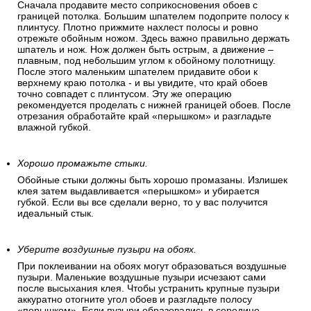
Сначала продавите место соприкосновения обоев с
границей потолка. Большим шпателем подоприте полосу к
плинтусу. Плотно прижмите нахлест полосы и ровно
отрежьте обойным ножом. Здесь важно правильно держать
шпатель и нож. Нож должен быть острым, а движение –
плавным, под небольшим углом к обойному полотнищу.
После этого маленьким шпателем придавите обои к
верхнему краю потолка - и вы увидите, что край обоев
точно совпадет с плинтусом. Эту же операцию
рекомендуется проделать с нижней границей обоев. После
отрезания обработайте край «перышком» и разгладьте
влажной губкой.
Хорошо промажьте стыки.
Обойные стыки должны быть хорошо промазаны. Излишек
клея затем выдавливается «перышком» и убирается
губкой. Если вы все сделали верно, то у вас получится
идеальный стык.
Уберите воздушные пузыри на обоях.
При поклеивании на обоях могут образоваться воздушные
пузыри. Маленькие воздушные пузыри исчезают сами
после высыхания клея. Чтобы устранить крупные пузыри
аккуратно отогните угол обоев и разгладьте полосу
«перышком». Если пузыри образовались в середине