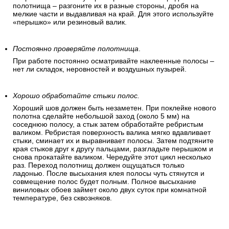
полотнища – разгоните их в разные стороны, дробя на
мелкие части и выдавливая на край. Для этого используйте
«перышко» или резиновый валик.
Постоянно проверяйте полотнища
.
При работе постоянно осматривайте наклеенные полосы –
нет ли складок, неровностей и воздушных пузырей.
Хорошо обработайте стыки полос.
Хороший шов должен быть незаметен. При поклейке нового
полотна сделайте небольшой заход (около 5 мм) на
соседнюю полосу, а стык затем обработайте ребристым
валиком. Ребристая поверхность валика мягко вдавливает
стыки, сминает их и выравнивает полосы. Затем подтяните
края стыков друг к другу пальцами, разгладьте перышком и
снова прокатайте валиком. Чередуйте этот цикл несколько
раз. Переход полотнищ должен ощущаться только
ладонью. После высыхания клея полосы чуть стянутся и
совмещение полос будет полным. Полное высыхание
виниловых обоев займет около двух суток при комнатной
температуре, без сквозняков.