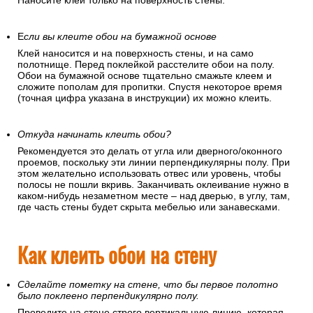
Наносите клей только на поверхность стены.
Е
сли вы клеите обои на бумажной основе
Клей наносится и на поверхность стены, и на само
полотнище. Перед поклейкой расстелите обои на полу.
Обои на бумажной основе тщательно смажьте клеем и
сложите пополам для пропитки. Спустя некоторое время
(точная цифра указана в инструкции) их можно клеить.
Откуда начинать клеить обои?
Рекомендуется это делать от угла или дверного/оконного
проемов, поскольку эти линии перпендикулярны полу. При
этом желательно использовать отвес или уровень, чтобы
полосы не пошли вкривь. Заканчивать оклеивание нужно в
каком-нибудь незаметном месте – над дверью, в углу, там,
где часть стены будет скрыта мебелью или занавесками.
Как клеить обои на стену
Сделайте пометку на стене, что бы первое полотно
было поклеено перпендикулярно полу.
Проведите на стене строго вертикальную линию, которая