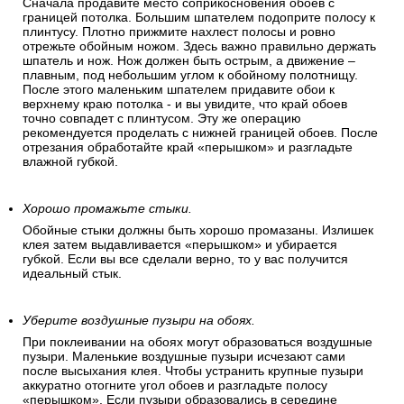
Сначала продавите место соприкосновения обоев с
границей потолка. Большим шпателем подоприте полосу к
плинтусу. Плотно прижмите нахлест полосы и ровно
отрежьте обойным ножом. Здесь важно правильно держать
шпатель и нож. Нож должен быть острым, а движение –
плавным, под небольшим углом к обойному полотнищу.
После этого маленьким шпателем придавите обои к
верхнему краю потолка - и вы увидите, что край обоев
точно совпадет с плинтусом. Эту же операцию
рекомендуется проделать с нижней границей обоев. После
отрезания обработайте край «перышком» и разгладьте
влажной губкой.
Хорошо промажьте стыки.
Обойные стыки должны быть хорошо промазаны. Излишек
клея затем выдавливается «перышком» и убирается
губкой. Если вы все сделали верно, то у вас получится
идеальный стык.
Уберите воздушные пузыри на обоях.
При поклеивании на обоях могут образоваться воздушные
пузыри. Маленькие воздушные пузыри исчезают сами
после высыхания клея. Чтобы устранить крупные пузыри
аккуратно отогните угол обоев и разгладьте полосу
«перышком». Если пузыри образовались в середине