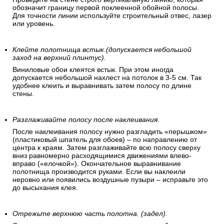
обозначит границу первой поклеенной обойной полосы.
Для точности линии используйте строительный отвес, лазер
или уровень.
Клейте полотнища встык.(допускается небольшой
заход на верхний плинтус).
Виниловые обои клеятся встык. При этом иногда
допускается небольшой нахлест на потолок в 3-5 см. Так
удобнее клеить и выравнивать затем полосу по длине
стены.
Разглаживайте полосу после наклеивания.
После наклеивания полосу нужно разгладить «перышком»
(пластиковый шпатель для обоев) – по направлению от
центра к краям. Затем разглаживайте всю полосу сверху
вниз равномерно расходящимися движениями влево-
вправо («елочкой»). Окончательное выравнивание
полотнища производится руками. Если вы наклеили
неровно или появились воздушные пузыри – исправьте это
до высыхания клея.
Отрежьте верхнюю часть полотна. (задел).