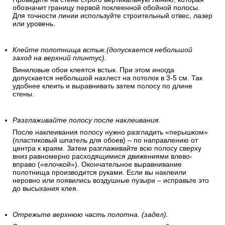
обозначит границу первой поклеенной обойной полосы.
Для точности линии используйте строительный отвес, лазер
или уровень.
Клейте полотнища встык.(допускается небольшой
заход на верхний плинтус).
Виниловые обои клеятся встык. При этом иногда
допускается небольшой нахлест на потолок в 3-5 см. Так
удобнее клеить и выравнивать затем полосу по длине
стены.
Разглаживайте полосу после наклеивания.
После наклеивания полосу нужно разгладить «перышком»
(пластиковый шпатель для обоев) – по направлению от
центра к краям. Затем разглаживайте всю полосу сверху
вниз равномерно расходящимися движениями влево-
вправо («елочкой»). Окончательное выравнивание
полотнища производится руками. Если вы наклеили
неровно или появились воздушные пузыри – исправьте это
до высыхания клея.
Отрежьте верхнюю часть полотна. (задел).