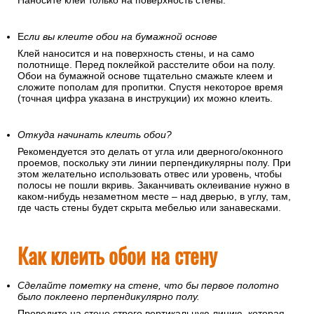
Наносите клей только на поверхность стены.
Е
сли вы клеите обои на бумажной основе
Клей наносится и на поверхность стены, и на само
полотнище. Перед поклейкой расстелите обои на полу.
Обои на бумажной основе тщательно смажьте клеем и
сложите пополам для пропитки. Спустя некоторое время
(точная цифра указана в инструкции) их можно клеить.
Откуда начинать клеить обои?
Рекомендуется это делать от угла или дверного/оконного
проемов, поскольку эти линии перпендикулярны полу. При
этом желательно использовать отвес или уровень, чтобы
полосы не пошли вкривь. Заканчивать оклеивание нужно в
каком-нибудь незаметном месте – над дверью, в углу, там,
где часть стены будет скрыта мебелью или занавесками.
Как клеить обои на стену
Сделайте пометку на стене, что бы первое полотно
было поклеено перпендикулярно полу.
Проведите на стене строго вертикальную линию, которая