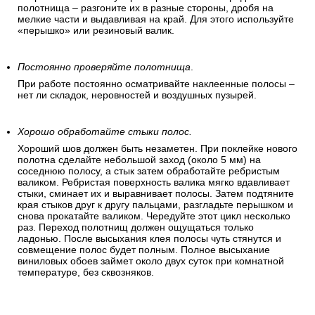
полотнища – разгоните их в разные стороны, дробя на
мелкие части и выдавливая на край. Для этого используйте
«перышко» или резиновый валик.
Постоянно проверяйте полотнища
.
При работе постоянно осматривайте наклеенные полосы –
нет ли складок, неровностей и воздушных пузырей.
Хорошо обработайте стыки полос.
Хороший шов должен быть незаметен. При поклейке нового
полотна сделайте небольшой заход (около 5 мм) на
соседнюю полосу, а стык затем обработайте ребристым
валиком. Ребристая поверхность валика мягко вдавливает
стыки, сминает их и выравнивает полосы. Затем подтяните
края стыков друг к другу пальцами, разгладьте перышком и
снова прокатайте валиком. Чередуйте этот цикл несколько
раз. Переход полотнищ должен ощущаться только
ладонью. После высыхания клея полосы чуть стянутся и
совмещение полос будет полным. Полное высыхание
виниловых обоев займет около двух суток при комнатной
температуре, без сквозняков.