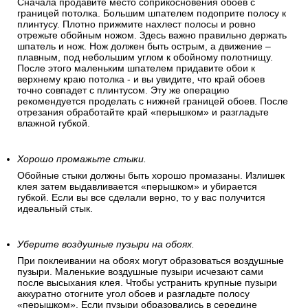
Сначала продавите место соприкосновения обоев с
границей потолка. Большим шпателем подоприте полосу к
плинтусу. Плотно прижмите нахлест полосы и ровно
отрежьте обойным ножом. Здесь важно правильно держать
шпатель и нож. Нож должен быть острым, а движение –
плавным, под небольшим углом к обойному полотнищу.
После этого маленьким шпателем придавите обои к
верхнему краю потолка - и вы увидите, что край обоев
точно совпадет с плинтусом. Эту же операцию
рекомендуется проделать с нижней границей обоев. После
отрезания обработайте край «перышком» и разгладьте
влажной губкой.
Хорошо промажьте стыки.
Обойные стыки должны быть хорошо промазаны. Излишек
клея затем выдавливается «перышком» и убирается
губкой. Если вы все сделали верно, то у вас получится
идеальный стык.
Уберите воздушные пузыри на обоях.
При поклеивании на обоях могут образоваться воздушные
пузыри. Маленькие воздушные пузыри исчезают сами
после высыхания клея. Чтобы устранить крупные пузыри
аккуратно отогните угол обоев и разгладьте полосу
«перышком». Если пузыри образовались в середине