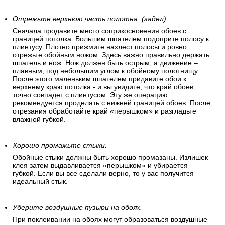
Отрежьте верхнюю часть полотна. (задел).
Сначала продавите место соприкосновения обоев с
границей потолка. Большим шпателем подоприте полосу к
плинтусу. Плотно прижмите нахлест полосы и ровно
отрежьте обойным ножом. Здесь важно правильно держать
шпатель и нож. Нож должен быть острым, а движение –
плавным, под небольшим углом к обойному полотнищу.
После этого маленьким шпателем придавите обои к
верхнему краю потолка - и вы увидите, что край обоев
точно совпадет с плинтусом. Эту же операцию
рекомендуется проделать с нижней границей обоев. После
отрезания обработайте край «перышком» и разгладьте
влажной губкой.
Хорошо промажьте стыки.
Обойные стыки должны быть хорошо промазаны. Излишек
клея затем выдавливается «перышком» и убирается
губкой. Если вы все сделали верно, то у вас получится
идеальный стык.
Уберите воздушные пузыри на обоях.
При поклеивании на обоях могут образоваться воздушные