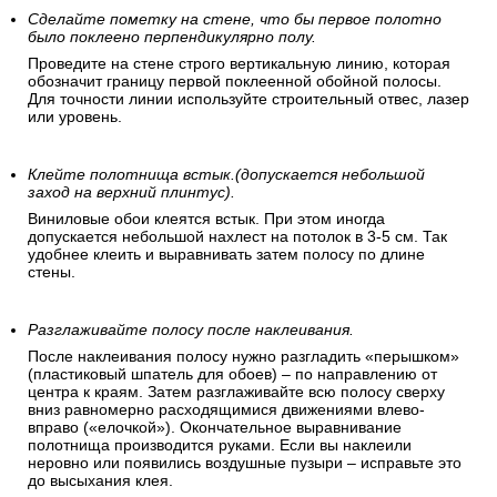
Сделайте пометку на стене, что бы первое полотно
было поклеено перпендикулярно полу.
Проведите на стене строго вертикальную линию, которая
обозначит границу первой поклеенной обойной полосы.
Для точности линии используйте строительный отвес, лазер
или уровень.
Клейте полотнища встык.(допускается небольшой
заход на верхний плинтус).
Виниловые обои клеятся встык. При этом иногда
допускается небольшой нахлест на потолок в 3-5 см. Так
удобнее клеить и выравнивать затем полосу по длине
стены.
Разглаживайте полосу после наклеивания.
После наклеивания полосу нужно разгладить «перышком»
(пластиковый шпатель для обоев) – по направлению от
центра к краям. Затем разглаживайте всю полосу сверху
вниз равномерно расходящимися движениями влево-
вправо («елочкой»). Окончательное выравнивание
полотнища производится руками. Если вы наклеили
неровно или появились воздушные пузыри – исправьте это
до высыхания клея.