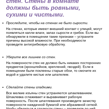
стен. Стены в комнате
должны быть ровными,
сухими и чистыми.
Проследите, чтобы на стенах не было сырости.
На стенах, которые имеют внешний контакт с улицей, могут
появляться капли влаги, запах сырости и грибок. Если вы
обнаружили в помещении такие признаки – устраните
причины высокой влажности. При необходимости
проведите антигрибковую обработку.
Уберите все лишнее со стен.
На поверхности стен не должно быть никаких посторонних
предметов (кронштейнов, креплений, гвоздей). Если в
помещении были поклеены старые обои, то смочите их
водой и удалите кистью или шпателем.
Сделайте стены гладкими.
Все мелкие изъяны стен устраняются шпаклеванием.
Шпаклевка сглаживает и выравнивает рабочую
поверхность. После шпатлевания произведите зачистку
поверхности наждачной бумагой или абразивной сеткой.
Чтобы убедиться в гладкости стены – проведите по ней