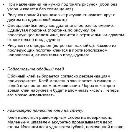
При наклеивании не нужно подгонять рисунок (обои без
узора и клеятся без совмещения).
Рисунок прямой (одинаковые рисунки стыкуются друг с
другом на одинаковой высоте).
Смещающийся рисунок, диагональное расположение.
Сдвинутая подгонка (подгонка по рисунку, т.е.
последующее полотнище, клеится с вертикальным сдвигом
относительно предыдущего
Рисунок не определен (встречная наклейка). Каждое из
последующих полотен клеится в противоположном
направлении, относительно предыдущего
Подготовьте обойный клей
Обойный клей выбирается согласно рекомендациям
производителя. Клей медленно засыпается в емкость с
водой при постоянном помешивании. Через некоторое
время клей набухнет и будет напоминать кисель. Теперь
его можно использовать.
Равномерно нанесите клей на стену.
Клей наносится равномерным слоем на поверхность.
Маленьким шпателем аккуратно промазывается верх
стены. Излишки клея удаляются губкой, намоченной в воде.