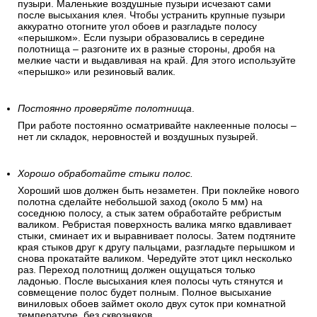
пузыри. Маленькие воздушные пузыри исчезают сами
после высыхания клея. Чтобы устранить крупные пузыри
аккуратно отогните угол обоев и разгладьте полосу
«перышком». Если пузыри образовались в середине
полотнища – разгоните их в разные стороны, дробя на
мелкие части и выдавливая на край. Для этого используйте
«перышко» или резиновый валик.
Постоянно проверяйте полотнища
.
При работе постоянно осматривайте наклеенные полосы –
нет ли складок, неровностей и воздушных пузырей.
Хорошо обработайте стыки полос.
Хороший шов должен быть незаметен. При поклейке нового
полотна сделайте небольшой заход (около 5 мм) на
соседнюю полосу, а стык затем обработайте ребристым
валиком. Ребристая поверхность валика мягко вдавливает
стыки, сминает их и выравнивает полосы. Затем подтяните
края стыков друг к другу пальцами, разгладьте перышком и
снова прокатайте валиком. Чередуйте этот цикл несколько
раз. Переход полотнищ должен ощущаться только
ладонью. После высыхания клея полосы чуть стянутся и
совмещение полос будет полным. Полное высыхание
виниловых обоев займет около двух суток при комнатной
температуре, без сквозняков.