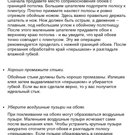
Сначала продавите место соприкосновения обоев с
границей потолка. Большим шпателем подоприте полосу к
плинтусу. Плотно прижмите нахлест полосы и ровно
отрежьте обойным ножом. Здесь важно правильно держать
шпатель и нож. Нож должен быть острым, а движение –
плавным, под небольшим углом к обойному полотнищу.
После этого маленьким шпателем придавите обои к
верхнему краю потолка - и вы увидите, что край обоев
точно совпадет с плинтусом. Эту же операцию
рекомендуется проделать с нижней границей обоев. После
отрезания обработайте край «перышком» и разгладьте
влажной губкой.
Хорошо промажьте стыки.
Обойные стыки должны быть хорошо промазаны. Излишек
клея затем выдавливается «перышком» и убирается
губкой. Если вы все сделали верно, то у вас получится
идеальный стык.
Уберите воздушные пузыри на обоях.
При поклеивании на обоях могут образоваться воздушные
пузыри. Маленькие воздушные пузыри исчезают сами
после высыхания клея. Чтобы устранить крупные пузыри
аккуратно отогните угол обоев и разгладьте полосу
«перышком». Если пузыри образовались в середине