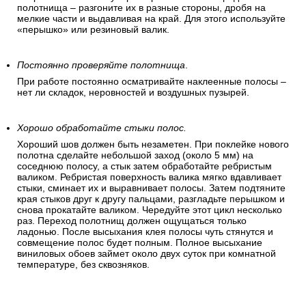
полотнища – разгоните их в разные стороны, дробя на
мелкие части и выдавливая на край. Для этого используйте
«перышко» или резиновый валик.
Постоянно проверяйте полотнища
.
При работе постоянно осматривайте наклеенные полосы –
нет ли складок, неровностей и воздушных пузырей.
Хорошо обработайте стыки полос.
Хороший шов должен быть незаметен. При поклейке нового
полотна сделайте небольшой заход (около 5 мм) на
соседнюю полосу, а стык затем обработайте ребристым
валиком. Ребристая поверхность валика мягко вдавливает
стыки, сминает их и выравнивает полосы. Затем подтяните
края стыков друг к другу пальцами, разгладьте перышком и
снова прокатайте валиком. Чередуйте этот цикл несколько
раз. Переход полотнищ должен ощущаться только
ладонью. После высыхания клея полосы чуть стянутся и
совмещение полос будет полным. Полное высыхание
виниловых обоев займет около двух суток при комнатной
температуре, без сквозняков.