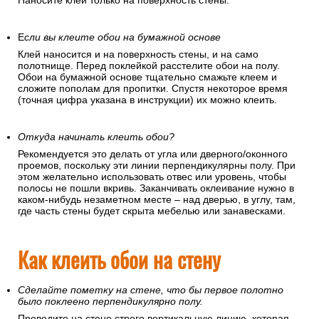
Наносите клей только на поверхность стены.
Е
сли вы клеите обои на бумажной основе
Клей наносится и на поверхность стены, и на само
полотнище. Перед поклейкой расстелите обои на полу.
Обои на бумажной основе тщательно смажьте клеем и
сложите пополам для пропитки. Спустя некоторое время
(точная цифра указана в инструкции) их можно клеить.
Откуда начинать клеить обои?
Рекомендуется это делать от угла или дверного/оконного
проемов, поскольку эти линии перпендикулярны полу. При
этом желательно использовать отвес или уровень, чтобы
полосы не пошли вкривь. Заканчивать оклеивание нужно в
каком-нибудь незаметном месте – над дверью, в углу, там,
где часть стены будет скрыта мебелью или занавесками.
Как клеить обои на стену
Сделайте пометку на стене, что бы первое полотно
было поклеено перпендикулярно полу.
Проведите на стене строго вертикальную линию, которая