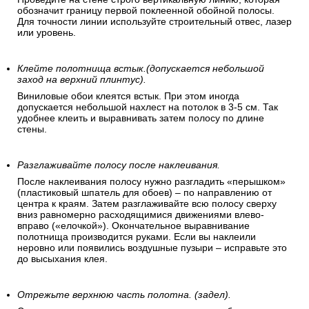
обозначит границу первой поклеенной обойной полосы.
Для точности линии используйте строительный отвес, лазер
или уровень.
Клейте полотнища встык.(допускается небольшой
заход на верхний плинтус).
Виниловые обои клеятся встык. При этом иногда
допускается небольшой нахлест на потолок в 3-5 см. Так
удобнее клеить и выравнивать затем полосу по длине
стены.
Разглаживайте полосу после наклеивания.
После наклеивания полосу нужно разгладить «перышком»
(пластиковый шпатель для обоев) – по направлению от
центра к краям. Затем разглаживайте всю полосу сверху
вниз равномерно расходящимися движениями влево-
вправо («елочкой»). Окончательное выравнивание
полотнища производится руками. Если вы наклеили
неровно или появились воздушные пузыри – исправьте это
до высыхания клея.
Отрежьте верхнюю часть полотна. (задел).