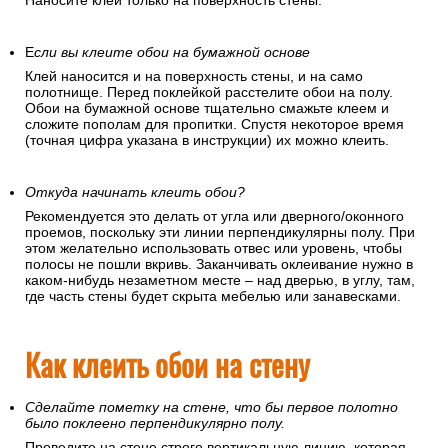
Наносите клей только на поверхность стены.
Е
сли вы клеите обои на бумажной основе
Клей наносится и на поверхность стены, и на само
полотнище. Перед поклейкой расстелите обои на полу.
Обои на бумажной основе тщательно смажьте клеем и
сложите пополам для пропитки. Спустя некоторое время
(точная цифра указана в инструкции) их можно клеить.
Откуда начинать клеить обои?
Рекомендуется это делать от угла или дверного/оконного
проемов, поскольку эти линии перпендикулярны полу. При
этом желательно использовать отвес или уровень, чтобы
полосы не пошли вкривь. Заканчивать оклеивание нужно в
каком-нибудь незаметном месте – над дверью, в углу, там,
где часть стены будет скрыта мебелью или занавесками.
Как клеить обои на стену
Сделайте пометку на стене, что бы первое полотно
было поклеено перпендикулярно полу.
Проведите на стене строго вертикальную линию, которая