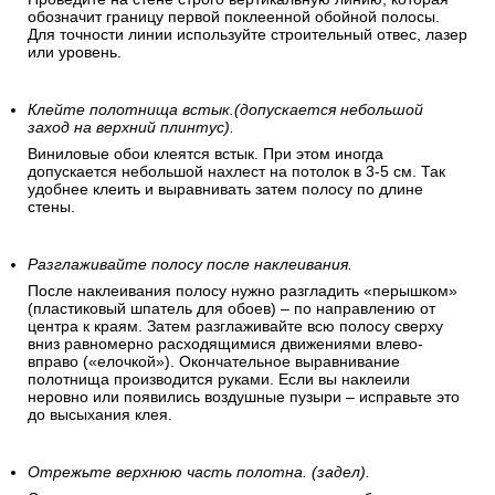
обозначит границу первой поклеенной обойной полосы.
Для точности линии используйте строительный отвес, лазер
или уровень.
Клейте полотнища встык.(допускается небольшой
заход на верхний плинтус).
Виниловые обои клеятся встык. При этом иногда
допускается небольшой нахлест на потолок в 3-5 см. Так
удобнее клеить и выравнивать затем полосу по длине
стены.
Разглаживайте полосу после наклеивания.
После наклеивания полосу нужно разгладить «перышком»
(пластиковый шпатель для обоев) – по направлению от
центра к краям. Затем разглаживайте всю полосу сверху
вниз равномерно расходящимися движениями влево-
вправо («елочкой»). Окончательное выравнивание
полотнища производится руками. Если вы наклеили
неровно или появились воздушные пузыри – исправьте это
до высыхания клея.
Отрежьте верхнюю часть полотна. (задел).