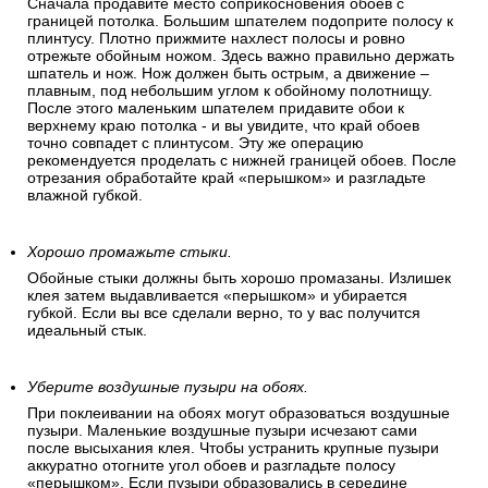
Сначала продавите место соприкосновения обоев с
границей потолка. Большим шпателем подоприте полосу к
плинтусу. Плотно прижмите нахлест полосы и ровно
отрежьте обойным ножом. Здесь важно правильно держать
шпатель и нож. Нож должен быть острым, а движение –
плавным, под небольшим углом к обойному полотнищу.
После этого маленьким шпателем придавите обои к
верхнему краю потолка - и вы увидите, что край обоев
точно совпадет с плинтусом. Эту же операцию
рекомендуется проделать с нижней границей обоев. После
отрезания обработайте край «перышком» и разгладьте
влажной губкой.
Хорошо промажьте стыки.
Обойные стыки должны быть хорошо промазаны. Излишек
клея затем выдавливается «перышком» и убирается
губкой. Если вы все сделали верно, то у вас получится
идеальный стык.
Уберите воздушные пузыри на обоях.
При поклеивании на обоях могут образоваться воздушные
пузыри. Маленькие воздушные пузыри исчезают сами
после высыхания клея. Чтобы устранить крупные пузыри
аккуратно отогните угол обоев и разгладьте полосу
«перышком». Если пузыри образовались в середине