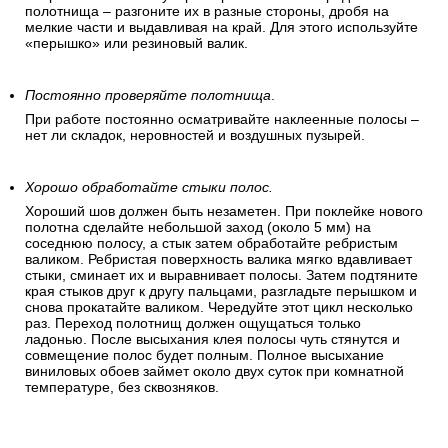
полотнища – разгоните их в разные стороны, дробя на
мелкие части и выдавливая на край. Для этого используйте
«перышко» или резиновый валик.
Постоянно проверяйте полотнища
.
При работе постоянно осматривайте наклеенные полосы –
нет ли складок, неровностей и воздушных пузырей.
Хорошо обработайте стыки полос.
Хороший шов должен быть незаметен. При поклейке нового
полотна сделайте небольшой заход (около 5 мм) на
соседнюю полосу, а стык затем обработайте ребристым
валиком. Ребристая поверхность валика мягко вдавливает
стыки, сминает их и выравнивает полосы. Затем подтяните
края стыков друг к другу пальцами, разгладьте перышком и
снова прокатайте валиком. Чередуйте этот цикл несколько
раз. Переход полотнищ должен ощущаться только
ладонью. После высыхания клея полосы чуть стянутся и
совмещение полос будет полным. Полное высыхание
виниловых обоев займет около двух суток при комнатной
температуре, без сквозняков.