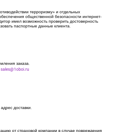
сацию от страховой компании в случае повреждения
ротиводействии терроризму» и отдельных
 обеспечения общественной безопасности интернет-
едитор имел возможность проверить достоверность
зовать паспортные данные клиента.
мления заказа.
l
sales@1oboi.ru
 адрес доставки.