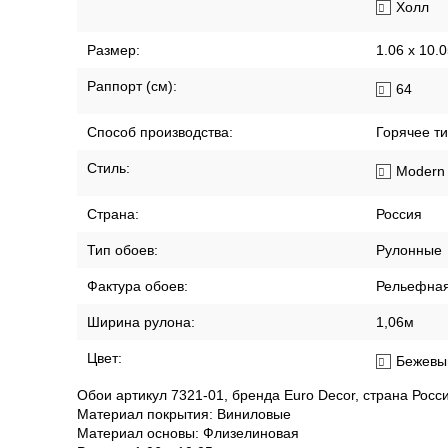
Спальн
Столов
Холл
Размер:
1.06 x 10.
Раппорт (см):
64
Способ производства:
Горячее т
Стиль:
Modern
Страна:
Россия
Тип обоев:
Рулонные
Фактура обоев:
Рельефна
Ширина рулона:
1,06м
Цвет:
Бежевы