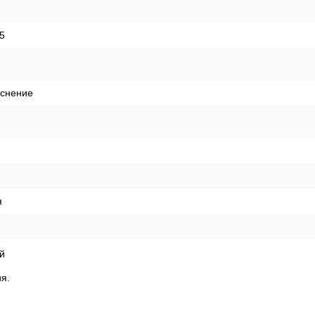
я
ая
05
иснение
я
й