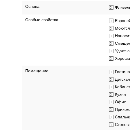
Коллекция:
Vertigo
Материал покрытия:
Виниловы
Основа:
Флизел
Особые свойства:
Европей
Моются
Наносит
Смещен
Удаляют
Хорошая
Помещение:
Гостин
Детская
Кабине
Кухня
Офис
Прихож