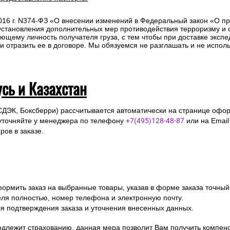
одлежит страхованию, данная мера позволит Вам получить компен
предоставление паспорта.
2016 г. N374-ФЗ «О внесении изменений в Федеральный закон «О п
 установления дополнительных мер противодействия терроризму и
ющему личность получателя груза, с тем чтобы при доставке эксп
отразить ее в договоре. Мы обязуемся не разглашать и не исполь
усь и Казахстан
СДЭК, Боксберри) рассчитывается автоматически на странице офор
уточняйте у менеджера по телефону
+7(495)128-48-87
или на Emai
ов в заказе.
ормить заказ на выбранные товары, указав в форме заказа точный
я полностью, номер телефона и электронную почту.