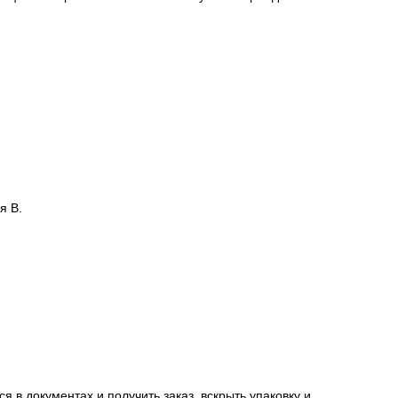
сацию от страховой компании в случае повреждения
я В.