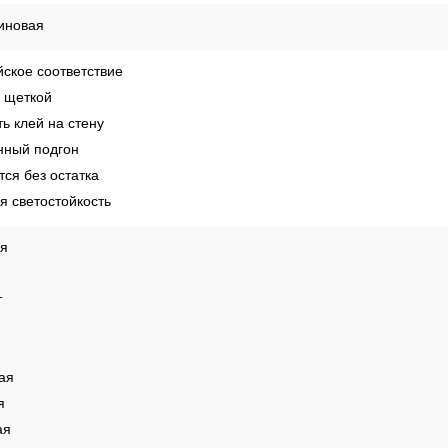
е
иновая
ское соответствие
 щеткой
ь клей на стену
ный подгон
ся без остатка
 светостойкость
ая
т
ая