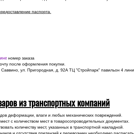
я подтверждения заказа и уточнения внесенных данных.
одлежит страхованию, данная мера позволит Вам получить компен
предоставление паспорта.
ине
номер заказа
почту после оформления покупки.
 Саввино, ул. Пригородная, д. 92А ТЦ "Стройпарк" павильон 4 лини
варов из транспортных компаний
ледов деформации, влаги и любых механических повреждений.