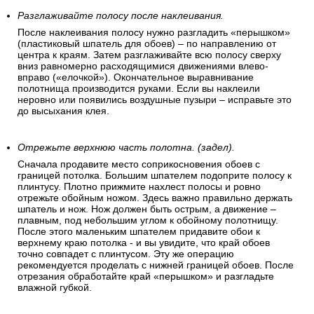
Разглаживайте полосу после наклеивания.
После наклеивания полосу нужно разгладить «перышком»
(пластиковый шпатель для обоев) – по направлению от
центра к краям. Затем разглаживайте всю полосу сверху
вниз равномерно расходящимися движениями влево-
вправо («елочкой»). Окончательное выравнивание
полотнища производится руками. Если вы наклеили
неровно или появились воздушные пузыри – исправьте это
до высыхания клея.
Отрежьте верхнюю часть полотна. (задел).
Сначала продавите место соприкосновения обоев с
границей потолка. Большим шпателем подоприте полосу к
плинтусу. Плотно прижмите нахлест полосы и ровно
отрежьте обойным ножом. Здесь важно правильно держать
шпатель и нож. Нож должен быть острым, а движение –
плавным, под небольшим углом к обойному полотнищу.
После этого маленьким шпателем придавите обои к
верхнему краю потолка - и вы увидите, что край обоев
точно совпадет с плинтусом. Эту же операцию
рекомендуется проделать с нижней границей обоев. После
отрезания обработайте край «перышком» и разгладьте
влажной губкой.