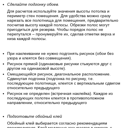
Сделайте подгонку обоев.
Для расчетов используйте значения высоты потолка и
периметр стен помещения. Для удобства можно сразу
нарезать все полотнища для помещения, предварительно
посчитав высоту каждой полосы. Обрезки полос могут
пригодиться для резерва. Чтобы порядок полос не
перепутался – пронумеруйте их, сделав отметки верха и
низа каждой полосы.
При наклеивании не нужно подгонять рисунок (обои без
узора и клеятся без совмещения).
Рисунок прямой (одинаковые рисунки стыкуются друг с
другом на одинаковой высоте).
Смещающийся рисунок, диагональное расположение.
Сдвинутая подгонка (подгонка по рисунку, т.е.
последующее полотнище, клеится с вертикальным сдвигом
относительно предыдущего
Рисунок не определен (встречная наклейка). Каждое из
последующих полотен клеится в противоположном
направлении, относительно предыдущего
Подготовьте обойный клей
Обойный клей выбирается согласно рекомендациям
производителя. Клей медленно засыпается в емкость с