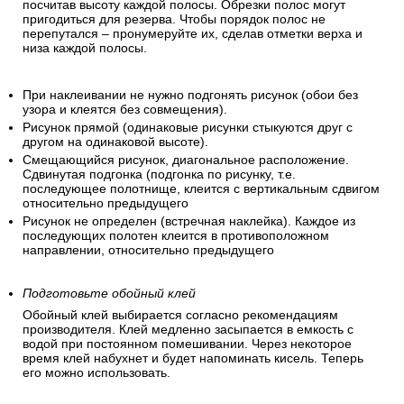
посчитав высоту каждой полосы. Обрезки полос могут
пригодиться для резерва. Чтобы порядок полос не
перепутался – пронумеруйте их, сделав отметки верха и
низа каждой полосы.
При наклеивании не нужно подгонять рисунок (обои без
узора и клеятся без совмещения).
Рисунок прямой (одинаковые рисунки стыкуются друг с
другом на одинаковой высоте).
Смещающийся рисунок, диагональное расположение.
Сдвинутая подгонка (подгонка по рисунку, т.е.
последующее полотнище, клеится с вертикальным сдвигом
относительно предыдущего
Рисунок не определен (встречная наклейка). Каждое из
последующих полотен клеится в противоположном
направлении, относительно предыдущего
Подготовьте обойный клей
Обойный клей выбирается согласно рекомендациям
производителя. Клей медленно засыпается в емкость с
водой при постоянном помешивании. Через некоторое
время клей набухнет и будет напоминать кисель. Теперь
его можно использовать.