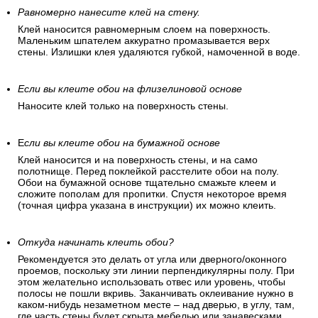
Равномерно нанесите клей на стену.
Клей наносится равномерным слоем на поверхность.
Маленьким шпателем аккуратно промазывается верх
стены. Излишки клея удаляются губкой, намоченной в воде.
Если вы клеите обои на флизелиновой основе
Наносите клей только на поверхность стены.
Е
сли вы клеите обои на бумажной основе
Клей наносится и на поверхность стены, и на само
полотнище. Перед поклейкой расстелите обои на полу.
Обои на бумажной основе тщательно смажьте клеем и
сложите пополам для пропитки. Спустя некоторое время
(точная цифра указана в инструкции) их можно клеить.
Откуда начинать клеить обои?
Рекомендуется это делать от угла или дверного/оконного
проемов, поскольку эти линии перпендикулярны полу. При
этом желательно использовать отвес или уровень, чтобы
полосы не пошли вкривь. Заканчивать оклеивание нужно в
каком-нибудь незаметном месте – над дверью, в углу, там,
где часть стены будет скрыта мебелью или занавесками.