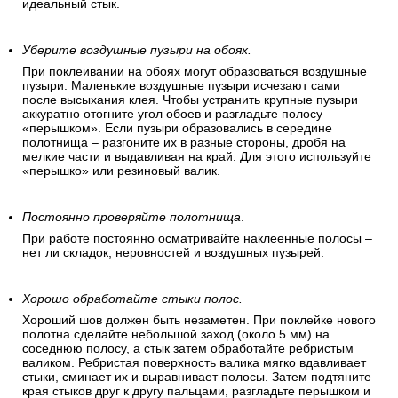
идеальный стык.
Уберите воздушные пузыри на обоях.
При поклеивании на обоях могут образоваться воздушные
пузыри. Маленькие воздушные пузыри исчезают сами
после высыхания клея. Чтобы устранить крупные пузыри
аккуратно отогните угол обоев и разгладьте полосу
«перышком». Если пузыри образовались в середине
полотнища – разгоните их в разные стороны, дробя на
мелкие части и выдавливая на край. Для этого используйте
«перышко» или резиновый валик.
Постоянно проверяйте полотнища
.
При работе постоянно осматривайте наклеенные полосы –
нет ли складок, неровностей и воздушных пузырей.
Хорошо обработайте стыки полос.
Хороший шов должен быть незаметен. При поклейке нового
полотна сделайте небольшой заход (около 5 мм) на
соседнюю полосу, а стык затем обработайте ребристым
валиком. Ребристая поверхность валика мягко вдавливает
стыки, сминает их и выравнивает полосы. Затем подтяните
края стыков друг к другу пальцами, разгладьте перышком и