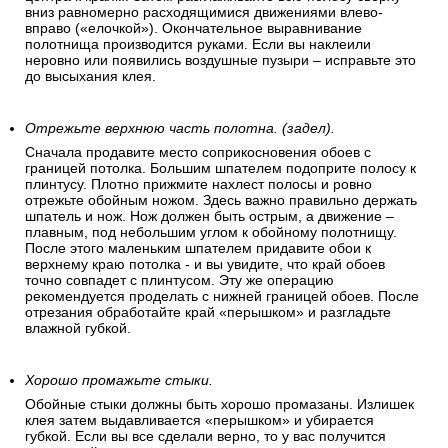
вниз равномерно расходящимися движениями влево-
вправо («елочкой»). Окончательное выравнивание
полотнища производится руками. Если вы наклеили
неровно или появились воздушные пузыри – исправьте это
до высыхания клея.
Отрежьте верхнюю часть полотна. (задел).
Сначала продавите место соприкосновения обоев с
границей потолка. Большим шпателем подоприте полосу к
плинтусу. Плотно прижмите нахлест полосы и ровно
отрежьте обойным ножом. Здесь важно правильно держать
шпатель и нож. Нож должен быть острым, а движение –
плавным, под небольшим углом к обойному полотнищу.
После этого маленьким шпателем придавите обои к
верхнему краю потолка - и вы увидите, что край обоев
точно совпадет с плинтусом. Эту же операцию
рекомендуется проделать с нижней границей обоев. После
отрезания обработайте край «перышком» и разгладьте
влажной губкой.
Хорошо промажьте стыки.
Обойные стыки должны быть хорошо промазаны. Излишек
клея затем выдавливается «перышком» и убирается
губкой. Если вы все сделали верно, то у вас получится