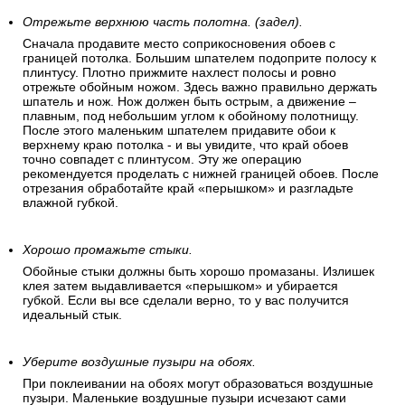
Отрежьте верхнюю часть полотна. (задел).
Сначала продавите место соприкосновения обоев с
границей потолка. Большим шпателем подоприте полосу к
плинтусу. Плотно прижмите нахлест полосы и ровно
отрежьте обойным ножом. Здесь важно правильно держать
шпатель и нож. Нож должен быть острым, а движение –
плавным, под небольшим углом к обойному полотнищу.
После этого маленьким шпателем придавите обои к
верхнему краю потолка - и вы увидите, что край обоев
точно совпадет с плинтусом. Эту же операцию
рекомендуется проделать с нижней границей обоев. После
отрезания обработайте край «перышком» и разгладьте
влажной губкой.
Хорошо промажьте стыки.
Обойные стыки должны быть хорошо промазаны. Излишек
клея затем выдавливается «перышком» и убирается
губкой. Если вы все сделали верно, то у вас получится
идеальный стык.
Уберите воздушные пузыри на обоях.
При поклеивании на обоях могут образоваться воздушные
пузыри. Маленькие воздушные пузыри исчезают сами