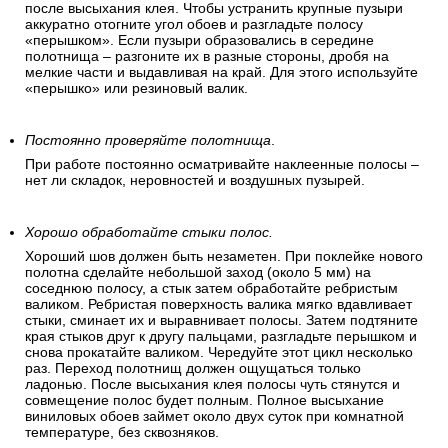
после высыхания клея. Чтобы устранить крупные пузыри
аккуратно отогните угол обоев и разгладьте полосу
«перышком». Если пузыри образовались в середине
полотнища – разгоните их в разные стороны, дробя на
мелкие части и выдавливая на край. Для этого используйте
«перышко» или резиновый валик.
Постоянно проверяйте полотнища
.
При работе постоянно осматривайте наклеенные полосы –
нет ли складок, неровностей и воздушных пузырей.
Хорошо обработайте стыки полос.
Хороший шов должен быть незаметен. При поклейке нового
полотна сделайте небольшой заход (около 5 мм) на
соседнюю полосу, а стык затем обработайте ребристым
валиком. Ребристая поверхность валика мягко вдавливает
стыки, сминает их и выравнивает полосы. Затем подтяните
края стыков друг к другу пальцами, разгладьте перышком и
снова прокатайте валиком. Чередуйте этот цикл несколько
раз. Переход полотнищ должен ощущаться только
ладонью. После высыхания клея полосы чуть стянутся и
совмещение полос будет полным. Полное высыхание
виниловых обоев займет около двух суток при комнатной
температуре, без сквозняков.