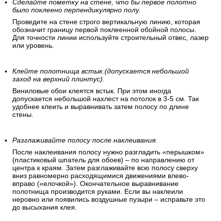
Сделайте пометку на стене, что бы первое полотно
было поклеено перпендикулярно полу.
Проведите на стене строго вертикальную линию, которая
обозначит границу первой поклеенной обойной полосы.
Для точности линии используйте строительный отвес, лазер
или уровень.
Клейте полотнища встык.(допускается небольшой
заход на верхний плинтус).
Виниловые обои клеятся встык. При этом иногда
допускается небольшой нахлест на потолок в 3-5 см. Так
удобнее клеить и выравнивать затем полосу по длине
стены.
Разглаживайте полосу после наклеивания.
После наклеивания полосу нужно разгладить «перышком»
(пластиковый шпатель для обоев) – по направлению от
центра к краям. Затем разглаживайте всю полосу сверху
вниз равномерно расходящимися движениями влево-
вправо («елочкой»). Окончательное выравнивание
полотнища производится руками. Если вы наклеили
неровно или появились воздушные пузыри – исправьте это
до высыхания клея.