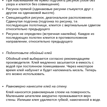
При наклеивании не нужно подгонять рисунок (обои без
узора и клеятся без совмещения).
Рисунок прямой (одинаковые рисунки стыкуются друг с
другом на одинаковой высоте).
Смещающийся рисунок, диагональное расположение.
Сдвинутая подгонка (подгонка по рисунку, т.е.
последующее полотнище, клеится с вертикальным сдвигом
относительно предыдущего
Рисунок не определен (встречная наклейка). Каждое из
последующих полотен клеится в противоположном
направлении, относительно предыдущего
Подготовьте обойный клей
Обойный клей выбирается согласно рекомендациям
производителя. Клей медленно засыпается в емкость с
водой при постоянном помешивании. Через некоторое
время клей набухнет и будет напоминать кисель. Теперь
его можно использовать.
Равномерно нанесите клей на стену.
Клей наносится равномерным слоем на поверхность.
Маленьким шпателем аккуратно промазывается верх
стены. Излишки клея удаляются губкой, намоченной в воде.