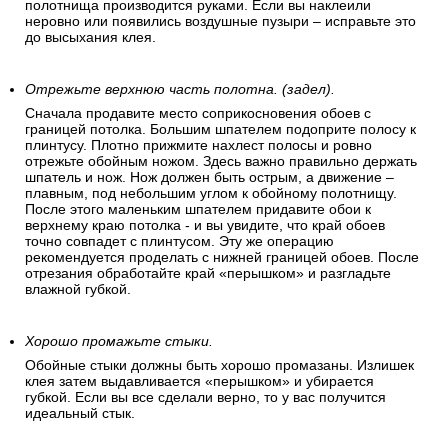
полотнища производится руками. Если вы наклеили
неровно или появились воздушные пузыри – исправьте это
до высыхания клея.
Отрежьте верхнюю часть полотна. (задел).
Сначала продавите место соприкосновения обоев с
границей потолка. Большим шпателем подоприте полосу к
плинтусу. Плотно прижмите нахлест полосы и ровно
отрежьте обойным ножом. Здесь важно правильно держать
шпатель и нож. Нож должен быть острым, а движение –
плавным, под небольшим углом к обойному полотнищу.
После этого маленьким шпателем придавите обои к
верхнему краю потолка - и вы увидите, что край обоев
точно совпадет с плинтусом. Эту же операцию
рекомендуется проделать с нижней границей обоев. После
отрезания обработайте край «перышком» и разгладьте
влажной губкой.
Хорошо промажьте стыки.
Обойные стыки должны быть хорошо промазаны. Излишек
клея затем выдавливается «перышком» и убирается
губкой. Если вы все сделали верно, то у вас получится
идеальный стык.