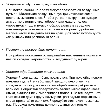
Уберите воздушные пузыри на обоях.
При поклеивании на обоях могут образоваться воздушные
пузыри. Маленькие воздушные пузыри исчезают сами
после высыхания клея. Чтобы устранить крупные пузыри
аккуратно отогните угол обоев и разгладьте полосу
«перышком». Если пузыри образовались в середине
полотнища – разгоните их в разные стороны, дробя на
мелкие части и выдавливая на край. Для этого используйте
«перышко» или резиновый валик.
Постоянно проверяйте полотнища
.
При работе постоянно осматривайте наклеенные полосы –
нет ли складок, неровностей и воздушных пузырей.
Хорошо обработайте стыки полос.
Хороший шов должен быть незаметен. При поклейке нового
полотна сделайте небольшой заход (около 5 мм) на
соседнюю полосу, а стык затем обработайте ребристым
валиком. Ребристая поверхность валика мягко вдавливает
стыки, сминает их и выравнивает полосы. Затем подтяните
края стыков друг к другу пальцами, разгладьте перышком и
снова прокатайте валиком. Чередуйте этот цикл несколько
раз. Переход полотнищ должен ощущаться только