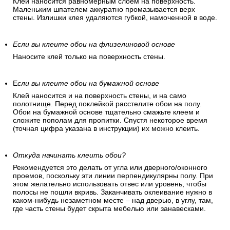
Клей наносится равномерным слоем на поверхность.
Маленьким шпателем аккуратно промазывается верх
стены. Излишки клея удаляются губкой, намоченной в воде.
Если вы клеите обои на флизелиновой основе
Наносите клей только на поверхность стены.
Е
сли вы клеите обои на бумажной основе
Клей наносится и на поверхность стены, и на само
полотнище. Перед поклейкой расстелите обои на полу.
Обои на бумажной основе тщательно смажьте клеем и
сложите пополам для пропитки. Спустя некоторое время
(точная цифра указана в инструкции) их можно клеить.
Откуда начинать клеить обои?
Рекомендуется это делать от угла или дверного/оконного
проемов, поскольку эти линии перпендикулярны полу. При
этом желательно использовать отвес или уровень, чтобы
полосы не пошли вкривь. Заканчивать оклеивание нужно в
каком-нибудь незаметном месте – над дверью, в углу, там,
где часть стены будет скрыта мебелью или занавесками.