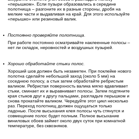
«перышком». Если пузыри образовались в середине
полотнища – разгоните их в разные стороны, дробя на
мелкие части и выдавливая на край. Для этого используйте
«перышко» или резиновый валик.
Постоянно проверяйте полотнища
.
При работе постоянно осматривайте наклеенные полосы –
нет ли складок, неровностей и воздушных пузырей.
Хорошо обработайте стыки полос.
Хороший шов должен быть незаметен. При поклейке нового
полотна сделайте небольшой заход (около 5 мм) на
соседнюю полосу, а стык затем обработайте ребристым
валиком. Ребристая поверхность валика мягко вдавливает
стыки, сминает их и выравнивает полосы. Затем подтяните
края стыков друг к другу пальцами, разгладьте перышком и
снова прокатайте валиком. Чередуйте этот цикл несколько
раз. Переход полотнищ должен ощущаться только
ладонью. После высыхания клея полосы чуть стянутся и
совмещение полос будет полным. Полное высыхание
виниловых обоев займет около двух суток при комнатной
температуре, без сквозняков.