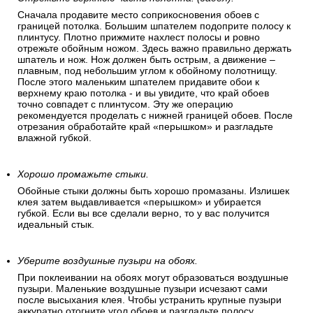
Сначала продавите место соприкосновения обоев с
границей потолка. Большим шпателем подоприте полосу к
плинтусу. Плотно прижмите нахлест полосы и ровно
отрежьте обойным ножом. Здесь важно правильно держать
шпатель и нож. Нож должен быть острым, а движение –
плавным, под небольшим углом к обойному полотнищу.
После этого маленьким шпателем придавите обои к
верхнему краю потолка - и вы увидите, что край обоев
точно совпадет с плинтусом. Эту же операцию
рекомендуется проделать с нижней границей обоев. После
отрезания обработайте край «перышком» и разгладьте
влажной губкой.
Хорошо промажьте стыки.
Обойные стыки должны быть хорошо промазаны. Излишек
клея затем выдавливается «перышком» и убирается
губкой. Если вы все сделали верно, то у вас получится
идеальный стык.
Уберите воздушные пузыри на обоях.
При поклеивании на обоях могут образоваться воздушные
пузыри. Маленькие воздушные пузыри исчезают сами
после высыхания клея. Чтобы устранить крупные пузыри
аккуратно отогните угол обоев и разгладьте полосу