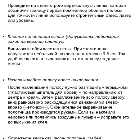
Проведите на стене строго вертикальную линию, которая
обозначит границу первой поклеенной обойной полосы.
Для точности линии используйте строительный отвес, лазер
или уровень.
Клейте полотнища встык.(допускается небольшой
заход на верхний плинтус).
Виниловые обои клеятся встык. При этом иногда
допускается небольшой нахлест на потолок в 3-5 см. Так
удобнее клеить и выравнивать затем полосу по длине
стены.
Разглаживайте полосу после наклеивания.
После наклеивания полосу нужно разгладить «перышком»
(пластиковый шпатель для обоев) – по направлению от
центра к краям. Затем разглаживайте всю полосу сверху
вниз равномерно расходящимися движениями влево-
вправо («елочкой»). Окончательное выравнивание
полотнища производится руками. Если вы наклеили
неровно или появились воздушные пузыри – исправьте это
до высыхания клея.
Отрежьте верхнюю часть полотна. (задел).