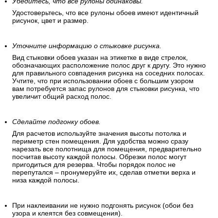
Убедитесь, что все рулоны одинаковы.
Удостоверьтесь, что все рулоны обоев имеют идентичный
рисунок, цвет и размер.
Уточните информацию о стыковке рисунка.
Вид стыковки обоев указан на этикетке в виде стрелок,
обозначающих расположение полос друг к другу. Это нужно
для правильного совпадения рисунка на соседних полосах.
Учтите, что при использовании обоев с большим узором
вам потребуется запас рулонов для стыковки рисунка, что
увеличит общий расход полос.
Сделайте подгонку обоев.
Для расчетов используйте значения высоты потолка и
периметр стен помещения. Для удобства можно сразу
нарезать все полотнища для помещения, предварительно
посчитав высоту каждой полосы. Обрезки полос могут
пригодиться для резерва. Чтобы порядок полос не
перепутался – пронумеруйте их, сделав отметки верха и
низа каждой полосы.
При наклеивании не нужно подгонять рисунок (обои без
узора и клеятся без совмещения).