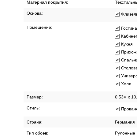
Материал покрытия:
Текстильн
Основа:
Флизел
Помещение:
Гостин
Кабине
Кухня
Прихож
Спальн
Столов
Универ
Холл
Размер:
0,53м x 10
Стиль:
Прован
Страна:
Германия
Тип обоев:
Рулонные