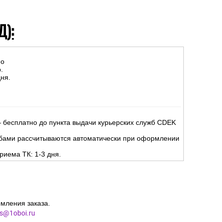
Д):
но
.
ня.
 бесплатно до пункта выдачи курьерских служб CDEK
жбами рассчитываются автоматически при оформлении
риема ТК: 1-3 дня.
мления заказа.
es@1oboi.ru