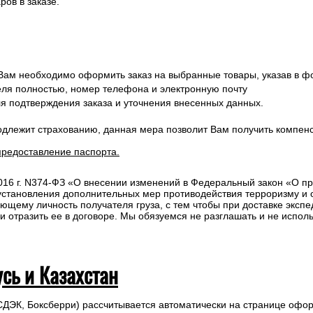
ов в заказе.
 Вам необходимо оформить заказ на выбранные товары, указав в ф
ля полностью, номер телефона и электронную почту
ля подтверждения заказа и уточнения внесенных данных.
одлежит страхованию, данная мера позволит Вам получить компен
предоставление паспорта.
2016 г. N374-ФЗ «О внесении изменений в Федеральный закон «О п
 установления дополнительных мер противодействия терроризму и
ющему личность получателя груза, с тем чтобы при доставке эксп
отразить ее в договоре. Мы обязуемся не разглашать и не исполь
усь и Казахстан
СДЭК, Боксберри) рассчитывается автоматически на странице офор