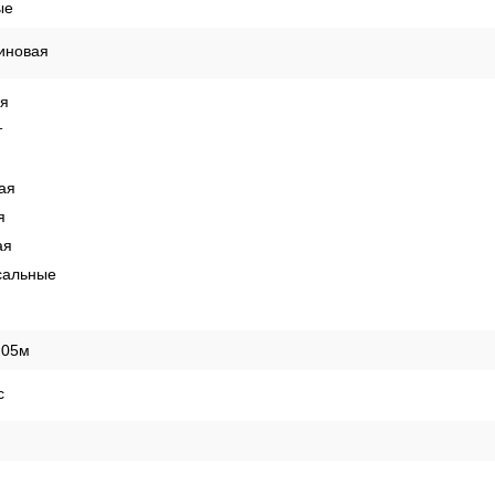
ые
иновая
ая
т
ая
я
ая
сальные
,05м
с