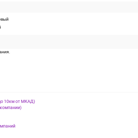
евый
й
ания.
до 10км от МКАД)
 компании)
омпаний