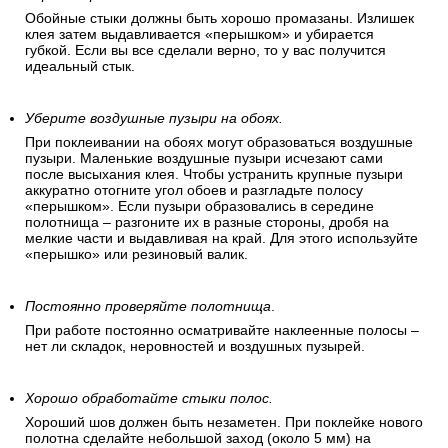
Обойные стыки должны быть хорошо промазаны. Излишек
клея затем выдавливается «перышком» и убирается
губкой. Если вы все сделали верно, то у вас получится
идеальный стык.
Уберите воздушные пузыри на обоях.
При поклеивании на обоях могут образоваться воздушные
пузыри. Маленькие воздушные пузыри исчезают сами
после высыхания клея. Чтобы устранить крупные пузыри
аккуратно отогните угол обоев и разгладьте полосу
«перышком». Если пузыри образовались в середине
полотнища – разгоните их в разные стороны, дробя на
мелкие части и выдавливая на край. Для этого используйте
«перышко» или резиновый валик.
Постоянно проверяйте полотнища
.
При работе постоянно осматривайте наклеенные полосы –
нет ли складок, неровностей и воздушных пузырей.
Хорошо обработайте стыки полос.
Хороший шов должен быть незаметен. При поклейке нового
полотна сделайте небольшой заход (около 5 мм) на