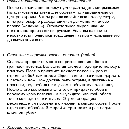
Разглаживайте полосу после наклеивания.
После наклеивания полосу нужно разгладить «перышком»
(пластиковый шпатель для обоев) – по направлению от
центра к краям. Затем разглаживайте всю полосу сверху
вниз равномерно расходящимися движениями влево-
вправо («елочкой»). Окончательное выравнивание
полотнища производится руками. Если вы наклеили
неровно или появились воздушные пузыри – исправьте это
до высыхания клея.
Отрежьте верхнюю часть полотна. (задел).
Сначала продавите место соприкосновения обоев с
границей потолка. Большим шпателем подоприте полосу к
плинтусу. Плотно прижмите нахлест полосы и ровно
отрежьте обойным ножом. Здесь важно правильно держать
шпатель и нож. Нож должен быть острым, а движение –
плавным, под небольшим углом к обойному полотнищу.
После этого маленьким шпателем придавите обои к
верхнему краю потолка - и вы увидите, что край обоев
точно совпадет с плинтусом. Эту же операцию
рекомендуется проделать с нижней границей обоев. После
отрезания обработайте край «перышком» и разгладьте
влажной губкой.
Хорошо промажьте стыки.