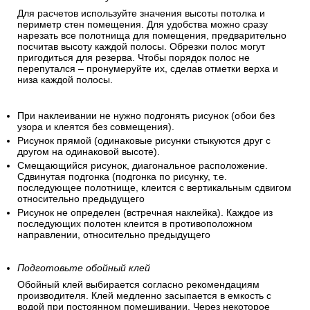
Для расчетов используйте значения высоты потолка и
периметр стен помещения. Для удобства можно сразу
нарезать все полотнища для помещения, предварительно
посчитав высоту каждой полосы. Обрезки полос могут
пригодиться для резерва. Чтобы порядок полос не
перепутался – пронумеруйте их, сделав отметки верха и
низа каждой полосы.
При наклеивании не нужно подгонять рисунок (обои без
узора и клеятся без совмещения).
Рисунок прямой (одинаковые рисунки стыкуются друг с
другом на одинаковой высоте).
Смещающийся рисунок, диагональное расположение.
Сдвинутая подгонка (подгонка по рисунку, т.е.
последующее полотнище, клеится с вертикальным сдвигом
относительно предыдущего
Рисунок не определен (встречная наклейка). Каждое из
последующих полотен клеится в противоположном
направлении, относительно предыдущего
Подготовьте обойный клей
Обойный клей выбирается согласно рекомендациям
производителя. Клей медленно засыпается в емкость с
водой при постоянном помешивании. Через некоторое