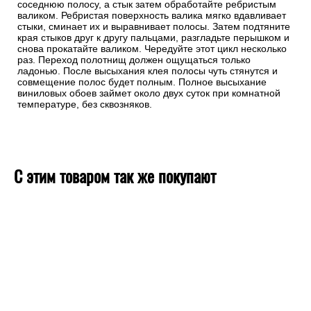
соседнюю полосу, а стык затем обработайте ребристым
валиком. Ребристая поверхность валика мягко вдавливает
стыки, сминает их и выравнивает полосы. Затем подтяните
края стыков друг к другу пальцами, разгладьте перышком и
снова прокатайте валиком. Чередуйте этот цикл несколько
раз. Переход полотнищ должен ощущаться только
ладонью. После высыхания клея полосы чуть стянутся и
совмещение полос будет полным. Полное высыхание
виниловых обоев займет около двух суток при комнатной
температуре, без сквозняков.
С этим товаром так же покупают