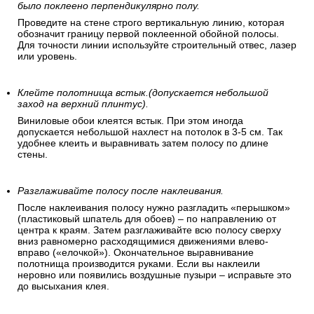
было поклеено перпендикулярно полу.
Проведите на стене строго вертикальную линию, которая
обозначит границу первой поклеенной обойной полосы.
Для точности линии используйте строительный отвес, лазер
или уровень.
Клейте полотнища встык.(допускается небольшой
заход на верхний плинтус).
Виниловые обои клеятся встык. При этом иногда
допускается небольшой нахлест на потолок в 3-5 см. Так
удобнее клеить и выравнивать затем полосу по длине
стены.
Разглаживайте полосу после наклеивания.
После наклеивания полосу нужно разгладить «перышком»
(пластиковый шпатель для обоев) – по направлению от
центра к краям. Затем разглаживайте всю полосу сверху
вниз равномерно расходящимися движениями влево-
вправо («елочкой»). Окончательное выравнивание
полотнища производится руками. Если вы наклеили
неровно или появились воздушные пузыри – исправьте это
до высыхания клея.