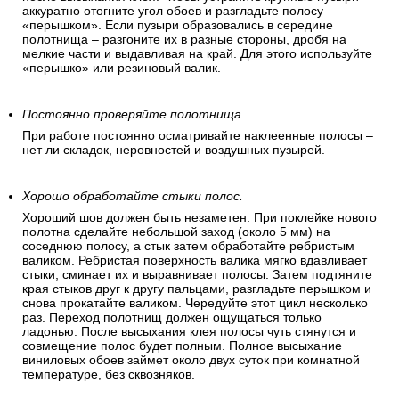
аккуратно отогните угол обоев и разгладьте полосу
«перышком». Если пузыри образовались в середине
полотнища – разгоните их в разные стороны, дробя на
мелкие части и выдавливая на край. Для этого используйте
«перышко» или резиновый валик.
Постоянно проверяйте полотнища
.
При работе постоянно осматривайте наклеенные полосы –
нет ли складок, неровностей и воздушных пузырей.
Хорошо обработайте стыки полос.
Хороший шов должен быть незаметен. При поклейке нового
полотна сделайте небольшой заход (около 5 мм) на
соседнюю полосу, а стык затем обработайте ребристым
валиком. Ребристая поверхность валика мягко вдавливает
стыки, сминает их и выравнивает полосы. Затем подтяните
края стыков друг к другу пальцами, разгладьте перышком и
снова прокатайте валиком. Чередуйте этот цикл несколько
раз. Переход полотнищ должен ощущаться только
ладонью. После высыхания клея полосы чуть стянутся и
совмещение полос будет полным. Полное высыхание
виниловых обоев займет около двух суток при комнатной
температуре, без сквозняков.