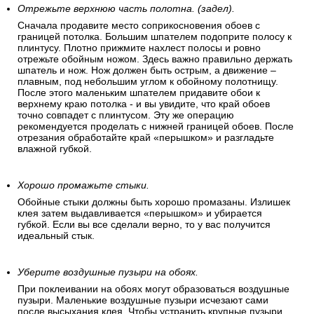
Отрежьте верхнюю часть полотна. (задел).
Сначала продавите место соприкосновения обоев с
границей потолка. Большим шпателем подоприте полосу к
плинтусу. Плотно прижмите нахлест полосы и ровно
отрежьте обойным ножом. Здесь важно правильно держать
шпатель и нож. Нож должен быть острым, а движение –
плавным, под небольшим углом к обойному полотнищу.
После этого маленьким шпателем придавите обои к
верхнему краю потолка - и вы увидите, что край обоев
точно совпадет с плинтусом. Эту же операцию
рекомендуется проделать с нижней границей обоев. После
отрезания обработайте край «перышком» и разгладьте
влажной губкой.
Хорошо промажьте стыки.
Обойные стыки должны быть хорошо промазаны. Излишек
клея затем выдавливается «перышком» и убирается
губкой. Если вы все сделали верно, то у вас получится
идеальный стык.
Уберите воздушные пузыри на обоях.
При поклеивании на обоях могут образоваться воздушные
пузыри. Маленькие воздушные пузыри исчезают сами
после высыхания клея. Чтобы устранить крупные пузыри