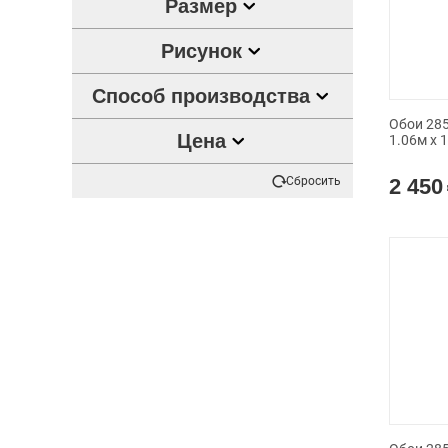
Размер
Рисунок
Способ производства
Обои 285
Цена
1.06м x 
Сбросить
2 450