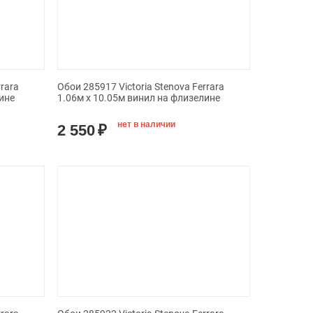
rrara
Обои 285917 Victoria Stenova Ferrara
ине
1.06м x 10.05м винил на флизелине
нет в наличии
2 550
₽