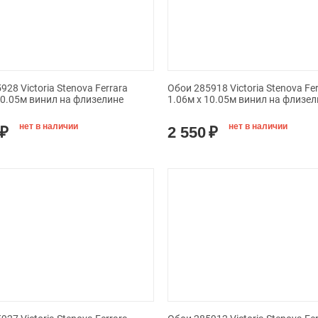
928 Victoria Stenova Ferrara
Обои 285918 Victoria Stenova Fe
10.05м винил на флизелине
1.06м x 10.05м винил на флизел
нет в наличии
нет в наличии
₽
2 550
₽