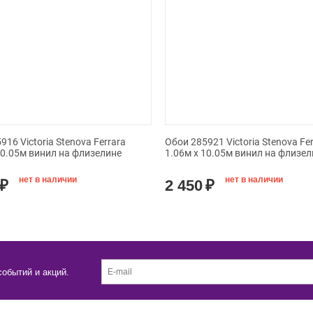
916 Victoria Stenova Ferrara
Обои 285921 Victoria Stenova Fe
10.05м винил на флизелине
1.06м x 10.05м винил на флизел
нет в наличии
нет в наличии
₽
2 450
₽
событий и акций.