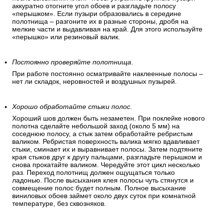
аккуратно отогните угол обоев и разгладьте полосу
«перышком». Если пузыри образовались в середине
полотнища – разгоните их в разные стороны, дробя на
мелкие части и выдавливая на край. Для этого используйте
«перышко» или резиновый валик.
Постоянно проверяйте полотнища
.
При работе постоянно осматривайте наклеенные полосы –
нет ли складок, неровностей и воздушных пузырей.
Хорошо обработайте стыки полос.
Хороший шов должен быть незаметен. При поклейке нового
полотна сделайте небольшой заход (около 5 мм) на
соседнюю полосу, а стык затем обработайте ребристым
валиком. Ребристая поверхность валика мягко вдавливает
стыки, сминает их и выравнивает полосы. Затем подтяните
края стыков друг к другу пальцами, разгладьте перышком и
снова прокатайте валиком. Чередуйте этот цикл несколько
раз. Переход полотнищ должен ощущаться только
ладонью. После высыхания клея полосы чуть стянутся и
совмещение полос будет полным. Полное высыхание
виниловых обоев займет около двух суток при комнатной
температуре, без сквозняков.