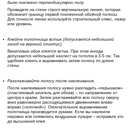
было поклеено перпендикулярно полу.
Проведите на стене строго вертикальную линию, которая
обозначит границу первой поклеенной обойной полосы.
Для точности линии используйте строительный отвес, лазер
или уровень.
Клейте полотнища встык.(допускается небольшой
заход на верхний плинтус).
Виниловые обои клеятся встык. При этом иногда
допускается небольшой нахлест на потолок в 3-5 см. Так
удобнее клеить и выравнивать затем полосу по длине
стены.
Разглаживайте полосу после наклеивания.
После наклеивания полосу нужно разгладить «перышком»
(пластиковый шпатель для обоев) – по направлению от
центра к краям. Затем разглаживайте всю полосу сверху
вниз равномерно расходящимися движениями влево-
вправо («елочкой»). Окончательное выравнивание
полотнища производится руками. Если вы наклеили
неровно или появились воздушные пузыри – исправьте это
до высыхания клея.