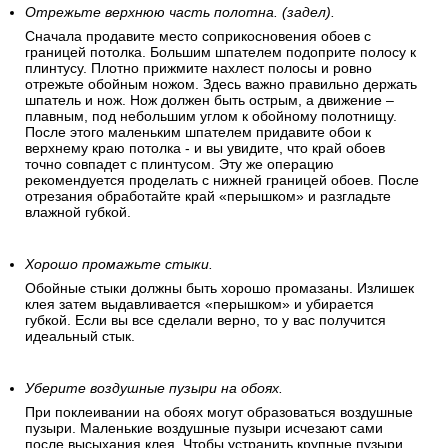
Отрежьте верхнюю часть полотна. (задел).
Сначала продавите место соприкосновения обоев с
границей потолка. Большим шпателем подоприте полосу к
плинтусу. Плотно прижмите нахлест полосы и ровно
отрежьте обойным ножом. Здесь важно правильно держать
шпатель и нож. Нож должен быть острым, а движение –
плавным, под небольшим углом к обойному полотнищу.
После этого маленьким шпателем придавите обои к
верхнему краю потолка - и вы увидите, что край обоев
точно совпадет с плинтусом. Эту же операцию
рекомендуется проделать с нижней границей обоев. После
отрезания обработайте край «перышком» и разгладьте
влажной губкой.
Хорошо промажьте стыки.
Обойные стыки должны быть хорошо промазаны. Излишек
клея затем выдавливается «перышком» и убирается
губкой. Если вы все сделали верно, то у вас получится
идеальный стык.
Уберите воздушные пузыри на обоях.
При поклеивании на обоях могут образоваться воздушные
пузыри. Маленькие воздушные пузыри исчезают сами
после высыхания клея. Чтобы устранить крупные пузыри